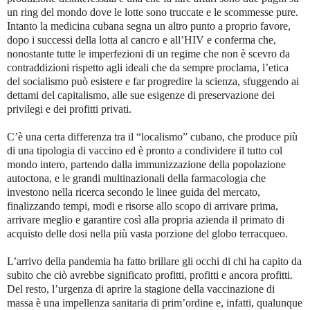
un ring del mondo dove le lotte sono truccate e le scommesse pure.
Intanto la medicina cubana segna un altro punto a proprio favore,
dopo i successi della lotta al cancro e all’HIV e conferma che,
nonostante tutte le imperfezioni di un regime che non è scevro da
contraddizioni rispetto agli ideali che da sempre proclama, l’etica
del socialismo può esistere e far progredire la scienza, sfuggendo ai
dettami del capitalismo, alle sue esigenze di preservazione dei
privilegi e dei profitti privati.
C’è una certa differenza tra il “localismo” cubano, che produce più
di una tipologia di vaccino ed è pronto a condividere il tutto col
mondo intero, partendo dalla immunizzazione della popolazione
autoctona, e le grandi multinazionali della farmacologia che
investono nella ricerca secondo le linee guida del mercato,
finalizzando tempi, modi e risorse allo scopo di arrivare prima,
arrivare meglio e garantire così alla propria azienda il primato di
acquisto delle dosi nella più vasta porzione del globo terracqueo.
L’arrivo della pandemia ha fatto brillare gli occhi di chi ha capito da
subito che ciò avrebbe significato profitti, profitti e ancora profitti.
Del resto, l’urgenza di aprire la stagione della vaccinazione di
massa è una impellenza sanitaria di prim’ordine e, infatti, qualunque