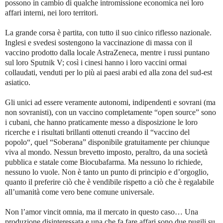
possono in cambio di qualche intromissione economica nei loro
affari interni, nei loro territori.
La grande corsa è partita, con tutto il suo cinico riflesso nazionale.
Inglesi e svedesi sostengono la vaccinazione di massa con il
vaccino prodotto dalla locale AstraZeneca, mentre i russi puntano
sul loro Sputnik V; così i cinesi hanno i loro vaccini ormai
collaudati, venduti per lo più ai paesi arabi ed alla zona del sud-est
asiatico.
Gli unici ad essere veramente autonomi, indipendenti e sovrani (ma
non sovranisti), con un vaccino completamente “open source” sono
i cubani, che hanno praticamente messo a disposizione le loro
ricerche e i risultati brillanti ottenuti creando il “vaccino del
popolo“, quel “Soberana” disponibile gratuitamente per chiunque
viva al mondo. Nessun brevetto imposto, peraltro, da una società
pubblica e statale come Biocubafarma. Ma nessuno lo richiede,
nessuno lo vuole. Non è tanto un punto di principio e d’orgoglio,
quanto il preferire ciò che è vendibile rispetto a ciò che è regalabile
all’umanità come vero bene comune universale.
Non l’amor vincit omnia, ma il mercato in questo caso… Una
produzione disinteressata e una che fa fare affari sono due pugili su