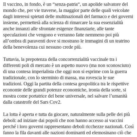
Il vaccino, in fondo, è un “senza-patria“, un apolide salvatore del
mondo che, per vie traverse, la maggior parte delle quali veicolate
dagli interessi spietati delle multinazionali del farmaco e dei governi
insieme, permetterà alla scienza di rimarcare la sua essenzialità
anche innanzi alle sfrontate esigenze finanziarie, alle tante
speculazioni che vengono e verranno fatte nemmeno poi più
all’ombra di paraventi dove si mostrano le immagini di un teatrino
della benevolenza cui nessuno crede più.
Tuttavia, la prepotenza della concorrenzialità vaccinale tra i
differenti poli di mercato è un aspetto nuovo (ma non sconosciuto)
di una contesa imperialista che oggi non si esprime con la guerra
tradizionale, con lo sterminio di massa, ma rovescia le sue
tradizioni. Oggi la partita della contesa geopolitica tra le rispettive
economie delle grandi potenze economiche, ironia della sorte, si
mostra come portatrice del bene universale, nel salvare l’umanità
dalla catastrofe del Sars Cov2.
La lotta è aperta e tutta da giocare, naturalmente sulla pelle dei più
deboli: ad iniziare dai popoli che non hanno accesso ai vaccini
perché i loro governi rappresentano deboli ricchezze nazionali. Così
fanno la fila davanti alle nazioni dominanti ed elemosinano ciò che