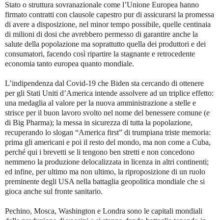
Stato o struttura sovranazionale come l’Unione Europea hanno
firmato contratti con clausole capestro pur di assicurarsi la promessa
di avere a disposizione, nel minor tempo possibile, quelle centinaia
di milioni di dosi che avrebbero permesso di garantire anche la
salute della popolazione ma soprattutto quella dei produttori e dei
consumatori, facendo così ripartire la stagnante e retrocedente
economia tanto europea quanto mondiale.
L’indipendenza dal Covid-19 che Biden sta cercando di ottenere
per gli Stati Uniti d’America intende assolvere ad un triplice effetto:
una medaglia al valore per la nuova amministrazione a stelle e
strisce per il buon lavoro svolto nel nome del benessere comune (e
di Big Pharma); la messa in sicurezza di tutta la popolazione,
recuperando lo slogan “America first” di trumpiana triste memoria:
prima gli americani e poi il resto del mondo, ma non come a Cuba,
perché qui i brevetti se li tengono ben stretti e non concedono
nemmeno la produzione delocalizzata in licenza in altri continenti;
ed infine, per ultimo ma non ultimo, la riproposizione di un ruolo
preminente degli USA nella battaglia geopolitica mondiale che si
gioca anche sul fronte sanitario.
Pechino, Mosca, Washington e Londra sono le capitali mondiali