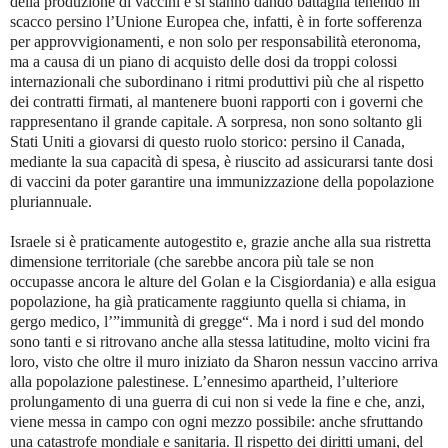
della produzione di vaccini e si stanno dando battaglia tenendo in
scacco persino l’Unione Europea che, infatti, è in forte sofferenza
per approvvigionamenti, e non solo per responsabilità eteronoma,
ma a causa di un piano di acquisto delle dosi da troppi colossi
internazionali che subordinano i ritmi produttivi più che al rispetto
dei contratti firmati, al mantenere buoni rapporti con i governi che
rappresentano il grande capitale. A sorpresa, non sono soltanto gli
Stati Uniti a giovarsi di questo ruolo storico: persino il Canada,
mediante la sua capacità di spesa, è riuscito ad assicurarsi tante dosi
di vaccini da poter garantire una immunizzazione della popolazione
pluriannuale.
Israele si è praticamente autogestito e, grazie anche alla sua ristretta
dimensione territoriale (che sarebbe ancora più tale se non
occupasse ancora le alture del Golan e la Cisgiordania) e alla esigua
popolazione, ha già praticamente raggiunto quella si chiama, in
gergo medico, l’”immunità di gregge“. Ma i nord i sud del mondo
sono tanti e si ritrovano anche alla stessa latitudine, molto vicini fra
loro, visto che oltre il muro iniziato da Sharon nessun vaccino arriva
alla popolazione palestinese. L’ennesimo apartheid, l’ulteriore
prolungamento di una guerra di cui non si vede la fine e che, anzi,
viene messa in campo con ogni mezzo possibile: anche sfruttando
una catastrofe mondiale e sanitaria. Il rispetto dei diritti umani, del