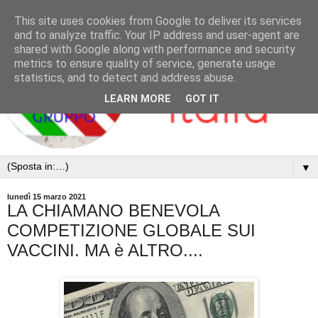
This site uses cookies from Google to deliver its services
and to analyze traffic. Your IP address and user-agent are
shared with Google along with performance and security
metrics to ensure quality of service, generate usage
statistics, and to detect and address abuse.
LEARN MORE
GOT IT
▼
lunedì 15 marzo 2021
LA CHIAMANO BENEVOLA
COMPETIZIONE GLOBALE SUI
VACCINI. MA è ALTRO....