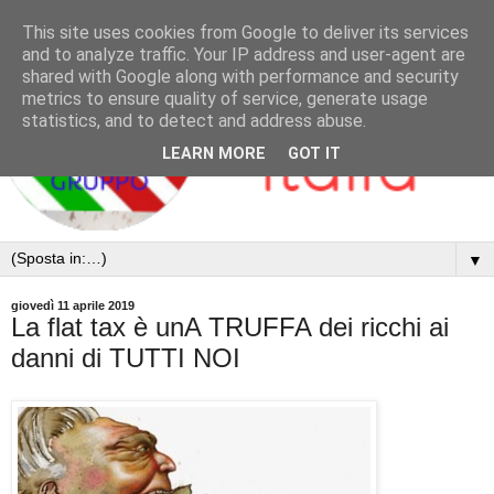
This site uses cookies from Google to deliver its services
and to analyze traffic. Your IP address and user-agent are
shared with Google along with performance and security
metrics to ensure quality of service, generate usage
statistics, and to detect and address abuse.
LEARN MORE
GOT IT
▼
giovedì 11 aprile 2019
La flat tax è unA TRUFFA dei ricchi ai
danni di TUTTI NOI