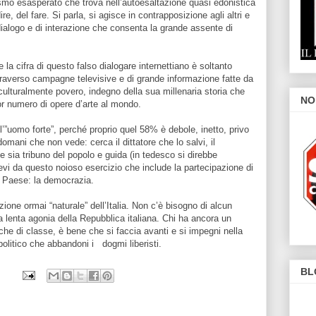
ismo esasperato che trova nell’autoesaltazione quasi edonistica
re, del fare. Si parla, si agisce in contrapposizione agli altri e
dialogo e di interazione che consenta la grande assente di
 la cifra di questo falso dialogare internettiano è soltanto
ttraverso campagne televisive e di grande informazione fatte da
 culturalmente povero, indegno della sua millenaria storia che
NO
ior numero di opere d’arte al mondo.
 l’”uomo forte”, perché proprio quel 58% è debole, inetto, privo
mani che non vede: cerca il dittatore che lo salvi, il
e sia tribuno del popolo e guida (in tedesco si direbbe
vi da questo noioso esercizio che include la partecipazione di
el Paese: la democrazia.
one ormai “naturale” dell’Italia. Non c’è bisogno di alcun
la lenta agonia della Repubblica italiana. Chi ha ancora un
nche di classe, è bene che si faccia avanti e si impegni nella
olitico che abbandoni i dogmi liberisti.
BL