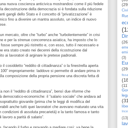
 una nuova coscienza anticivica mostrandosi come il più fedele
(29
 la decostruzione della democrazia si è fondata sulla riduzione
Civi
tanti gangli dello Stato e il concetto di “privatizzazione” è
Rus
co fino a divenire un mantra assoluto, un indice di nuovo
ec
aese.
(1
 un mercato, oltre che “turbo” anche “turbolentemente” in crisi
Dir
ane e per la strenue concorrenza asiatica, ha imposto che lo
(26
 fosse sempre più ristretto e, con esso, tutto il necessario e
eme
he era stato creato nei decenni della ricostruzione dal
emi
o ai lavoratori di arginare le pretese padronali.
(3)
Eu
il cosiddetto “reddito di cittadinanza” o la finestrella aperta
(29
a 100” impropriamente: laddove si permette di andare prima in
fiss
lla composizione della propria pensione una discreta fetta di
(1
(11
Go
 non il “reddito di cittadinanza”, bensì due riforme che
le
tà democratico-economiche: il “salario sociale” che andava ad
(3
soprattutto giovanile (prima che le leggi di modifica del
libe
abili anche tutti quei lavoratori che avevano maturato una vita
Ince
n condizioni di assoluta precarietà) e la tanto famosa e tanto
i lavoro a parità di salario”.
(13)
la
, facendo il furbo e provando a mediare così: va bene la