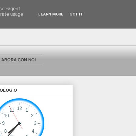
user-agent
erate usage
LEARN MORE
GOT IT
LABORA CON NOI
OLOGIO