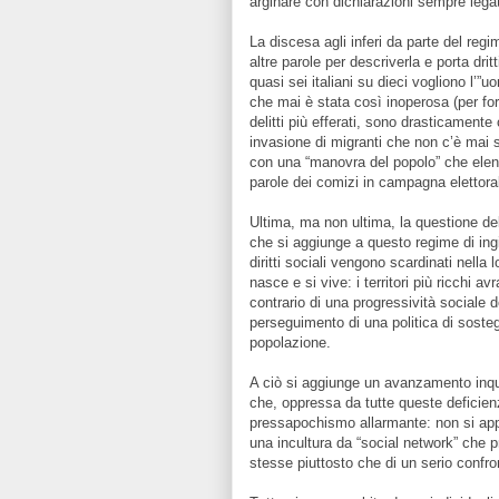
arginare con dichiarazioni sempre legate 
La discesa agli inferi da parte del re
altre parole per descriverla e porta dri
quasi sei italiani su dieci vogliono l’”u
che mai è stata così inoperosa (per for
delitti più efferati, sono drasticament
invasione di migranti che non c’è mai s
con una “manovra del popolo” che elenc
parole dei comizi in campagna elettora
Ultima, ma non ultima, la questione del
che si aggiunge a questo regime di ingi
diritti sociali vengono scardinati nella 
nasce e si vive: i territori più ricchi 
contrario di una progressività sociale 
perseguimento di una politica di sosteg
popolazione.
A ciò si aggiunge un avanzamento inqui
che, oppressa da tutte queste deficienz
pressapochismo allarmante: non si appro
una incultura da “social network” che p
stesse piuttosto che di un serio confr