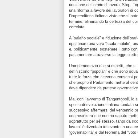
riduzione dell’orario di lavoro. Stop. To
una riforma a favore dei lavoratori di 
l’imprenditoria italiana visto che si p
termine, eliminando la certezza del con
correlate.
A “salario sociale” e riduzione dell’orar
ripristinare una vera “scala mobile”, un
e, politicamente, sostenere il tutto co
parlamentare attraverso la legge eletto
Una democrazia che si rispetti, che si 
definiscono “popolari” e che sono squal
tutte le forze che ricevono consensi pe
che proprio il Parlamento mette al cen
deve dipendere da pretese governative 
Ma, con l’avvento di Tangentopoli, lo 
specie di rivoluzione italiana fondata su
successivo affermarsi del ventennio be
centrosinistra che non ha saputo mette
soprattutto per sé stesso, tanto da sco
lavoro” è diventata irrilevante in una ce
“governabilità” e dal teorema del “voto u