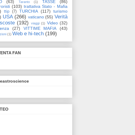
D
(63)
TASSE
(86)
Taranto
(1)
oristi
(103)
trattativa Stato - Mafia
)
TURCHIA
(117)
turismo
ttip
(7)
USA
(266)
Verità
)
vaticano
(55)
scoste
(192)
Video
(32)
viaggi
(1)
lenza
(27)
VITTIME MAFIA
(43)
Web e hi-tech
(199)
zioni
(1)
VENTA FAN
eeastroscience
TEO