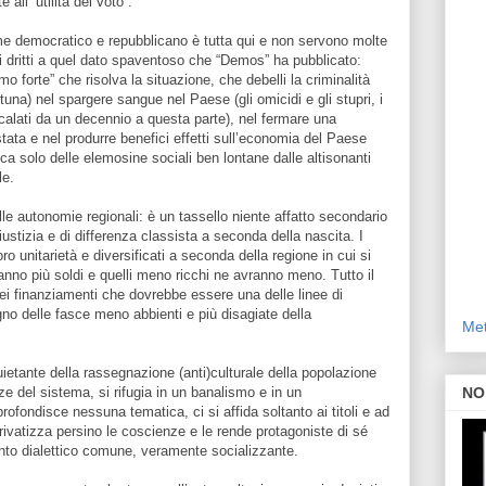
all’”utilità del voto”.
gime democratico e repubblicano è tutta qui e non servono molte
tti dritti a quel dato spaventoso che “Demos” ha pubblicato:
omo forte” che risolva la situazione, che debelli la criminalità
tuna) nel spargere sangue nel Paese (gli omicidi e gli stupri, i
e calati da un decennio a questa parte), nel fermare una
tata e nel produrre benefici effetti sull’economia del Paese
a solo delle elemosine sociali ben lontane dalle altisonanti
le.
le autonomie regionali: è un tassello niente affatto secondario
ustizia e di differenza classista a seconda della nascita. I
loro unitarietà e diversificati a seconda della regione in cui si
avranno più soldi e quelli meno ricchi ne avranno meno. Tutto il
dei finanziamenti che dovrebbe essere una delle linee di
no delle fasce meno abbienti e più disagiate della
Met
etante della rassegnazione (anti)culturale della popolazione
e del sistema, si rifugia in un banalismo e in un
NO
fondisce nessuna tematica, ci si affida soltanto ai titoli e ad
rivatizza persino le coscienze e le rende protagoniste di sé
onto dialettico comune, veramente socializzante.