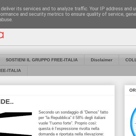
deliver its services and to analyze traffic. Your IP address and 
formance and security metrics to ensure quality of service, gen
abuse.
SOSTIENI IL GRUPPO FREE-ITALIA
Disclaimer
COL
EE-ITALIA
OR
DE..
Secondo un sondaggio di “Demos” fatto
per “la Repubblica” il 58% degli italiani
vuole “l’uomo forte”. Proprio così:
questa è l’espressione rivolta nella
domanda e riportata nella rilevazione: