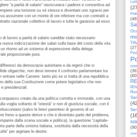
Let
gliere “a parità di salario” rassicurava i padroni e consentiva ad
(2
compiere una torsione su sé stessa e diventare uno sgravio per
man
oteva assumere con un monte di ore inferiore ma con contratti a
(48
tratto nazionale collettivo di lavoro e tutte le garanzie ad esso
Sa
Occ
mo
io di lavoro a parità di salario sarebbe stato necessario
TA
a nuova indicizzazione dei salari sulla base del costo della vita
(27
n un ritorno ad un sistema di espressione della delega
Ped
rale proporzionale pura.
Po
differenzi da democrazie autoritarie e da regimi che si
con
(36
lide oligarchie, non deve temere il confronto parlamentare tra
(60
r entrare nelle Camere: tanto più se si tratta di una repubblica
RE
tro della sua Costituzione come potere legislativo che non
RI
e presidenziali.
Ro
San
sconquasso creato da una politica corrotta e immorale, con una
(4
lla voglia soltanto di “onestà” e non di giustizia sociale, con il
rlusconiano (salvo le brevi parentesi di governo di un
Ser
re freno a queste derive e che è diventato parte del problema,
(1
mparire dalla scena sociale e politica), la questione “capitale-
so
rta parte della sinistra italiana, sostituita dalla necessità della
(90
tile” per arginare le destre.
stat