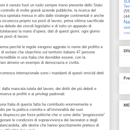
SU
ioni è venuto fuori un ruolo sempre meno presente dello Stato
Terr
controllo di molte grandi aziende pubbliche, la ricerca del
(55
nza spietata messa in atto dalle strategie continentali e anche
(44
sicurezza proprio sui posti di lavoro, prima vittima sacrificale
Na
a debole dei vincoli legislativi e di tutto un apparato di
vio
telavano la mano d’opera: dati di questi giorni, ogni giorno
vota
i posti di lavoro.
erma perché le regole vengono aggirate in nome del profitto e
DI
di evitare che sbarchino sul territorio italiano 47 persone
incredibile in una Italia che dovrebbe essere, con la
faro almeno un esempio di democrazia e civiltà.
ncorrenza internazionale sono i mandanti di questi omicidi detti
Fr
 dalla mancata tutela del lavoro, dei diritti dei più deboli e
erva ai profitti e ai privilegi padronali.
na Italia di questa fatta ha contribuito enormemente a
ME
o per la politica corrotta e all’immoralità dei suoi
 e disprezzo per forze politiche che si sono dette “progressiste”
iorare le condizioni di sopravvivenza dei lavoratori e degli
spalancandola, alle destre che hanno ipocritamente preteso di