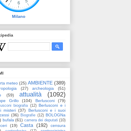
Milano
kipedia
MI
AMBIENTE
(389)
erta meteo
(25)
ropologia
(27)
archeologia
(51)
attualità
(1092)
e
(59)
pe Grillo
(104)
Berlusconi
(79)
Berlusconi e i
lusconi biografia
(12)
i misteri
(37)
Berlusconi e i suoi
cessi
(36)
BOLOGNa
Biografie
(12)
)
bufala
(61)
camera dei deputati
(10)
Casta
(192)
ceri
(19)
censura
)
centrosinistra
centrodestra
(17)