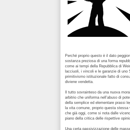
Perché proprio questo è il dato peggio
sostanza preziosa di una forma repubb
come ai tempi della Repubblica di Weima
lacciuoli, i vincoli e le garanzie di uno
primitivismo istituzionale fatto di cons
diviene vendetta.
Il tutto sovrainteso da una nuova moral
arbitrio che uniforma nell’abuso di pot
della semplice ed elementare prassi leg
la vita comune, proprio questa stessa vit
che già oggi, come si nota dalle vicend
piano della critica delle rispettive opi
Una certa passivizzazione delle masse 