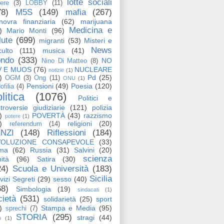
lotte sociali
tere
(3)
LOBBY
(11)
78)
M5S
(149)
mafia
(267)
ovra finanziaria
(62)
marijuana
Medicina e
)
Mario Monti
(96)
lute
(699)
migranti
(53)
Misteri e
News
ulto
(111)
musica
(41)
ndo
(333)
NO
Nino Di Matteo
(8)
V E MUOS
(76)
NUCLEARE
notizie
(1)
)
Pd
(25)
OGM
(3)
Ong
(11)
ONU
(1)
Pensioni
(49)
Poesia
(120)
ofilia
(4)
litica
(1076)
Politici e
troversie giudiziarie
(121)
polizia
)
POVERTÀ
(43)
razzismo
potere
(1)
)
religioni
(20)
referendum
(14)
NZI
(148)
Riflessioni
(184)
VOLUZIONE CONSAPEVOLE
(33)
ma
(62)
Russia
(31)
Salvini
(20)
scienza
ità
(96)
Satira
(30)
24)
Scuola e Università
(183)
Sicilia
vizi Segreti
(29)
sesso
(40)
68)
Simbologia
(19)
sindacati
(1)
cietà
(531)
solidarietà
(25)
sport
)
Stampa e Media
(95)
sprechi
(7)
STORIA
(295)
stragi
(44)
o
(1)