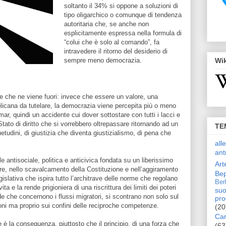
soltanto il 34% si oppone a soluzioni di
tipo oligarchico o comunque di tendenza
autoritaria che, se anche non
esplicitamente espressa nella formula di
“colui che è solo al comando”, fa
intravedere il ritorno del desiderio di
sempre meno democrazia.
Wi
re che ne viene fuori: invece che essere un valore, una
licana da tutelare, la democrazia viene percepita più o meno
r, quindi un accidente cui dover sottostare con tutti i lacci e
 Stato di diritto che si vorrebbero oltrepassare ritornando ad un
TE
uetudini, di giustizia che diventa giustizialismo, di pena che
all
ant
e antisociale, politica e anticivica fondata su un liberissimo
Art
ere, nello scavalcamento della Costituzione e nell’aggiramento
Bep
islativa che ispira tutto l’architrave delle norme che regolano
Ber
a e la rende prigioniera di una riscrittura dei limiti dei poteri
suo
e che concernono i flussi migratori, si scontrano non solo sul
pro
nioni ma proprio sui confini delle reciproche competenze.
(20
Car
è la conseguenza, piuttosto che il principio, di una forza che
(63