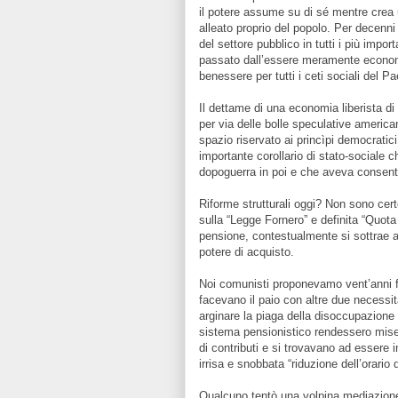
il potere assume su di sé mentre crea
alleato proprio del popolo. Per decenni
del settore pubblico in tutti i più impor
passato dall’essere meramente economi
benessere per tutti i ceti sociali del P
Il dettame di una economia liberista di
per via delle bolle speculative americ
spazio riservato ai princìpi democratici
importante corollario di stato-sociale c
dopoguerra in poi e che aveva consentit
Riforme strutturali oggi? Non sono certo 
sulla “Legge Fornero” e definita “Quot
pensione, contestualmente si sottrae a
potere di acquisto.
Noi comunisti proponevamo vent’anni fa
facevano il paio con altre due necessi
arginare la piaga della disoccupazione 
sistema pensionistico rendessero miser
di contributi e si trovavano ad essere i
irrisa e snobbata “riduzione dell’orario d
Qualcuno tentò una volpina mediazione