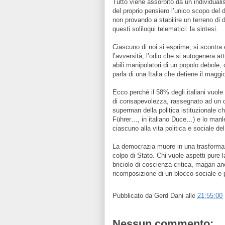
Tutto viene assorbito da un individual
del proprio pensiero l’unico scopo del di
non provando a stabilire un terreno di 
questi soliloqui telematici: la sintesi.
Ciascuno di noi si esprime, si scontra e
l’avversità, l’odio che si autogenera a
abili manipolatori di un popolo debole,
parla di una Italia che detiene il magg
Ecco perché il 58% degli italiani vuole
di consapevolezza, rassegnato ad un do
superman della politica istituzionale ch
Führer…, in italiano Duce…) e lo manle
ciascuno alla vita politica e sociale d
La democrazia muore in una trasformazi
colpo di Stato. Chi vuole aspetti pure 
briciolo di coscienza critica, magari a
ricomposizione di un blocco sociale e p
Pubblicato da
Gerd Dani
alle
21:55:00
Nessun commento: