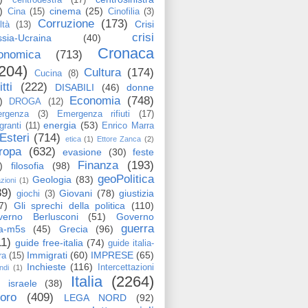
)
cinema
(25)
Cina
(15)
Cinofilia
(3)
Corruzione
(173)
Crisi
ltà
(13)
crisi
sia-Ucraina
(40)
Cronaca
onomica
(713)
204)
Cultura
(174)
Cucina
(8)
itti
(222)
DISABILI
(46)
donne
Economia
(748)
)
DROGA
(12)
rgenza
(3)
Emergenza rifiuti
(17)
energia
(53)
granti
(11)
Enrico Marra
Esteri
(714)
etica
(1)
Ettore Zanca
(2)
ropa
(632)
evasione
(30)
feste
Finanza
(193)
)
filosofia
(98)
geoPolitica
Geologia
(83)
azioni
(1)
89)
Giovani
(78)
giustizia
giochi
(3)
7)
Gli sprechi della politica
(110)
verno Berlusconi
(51)
Governo
guerra
ga-m5s
(45)
Grecia
(96)
11)
guide free-italia
(74)
guide italia-
Immigrati
(60)
IMPRESE
(65)
ra
(15)
Inchieste
(116)
Intercettazioni
ndi
(1)
Italia
(2264)
israele
(38)
voro
(409)
LEGA NORD
(92)