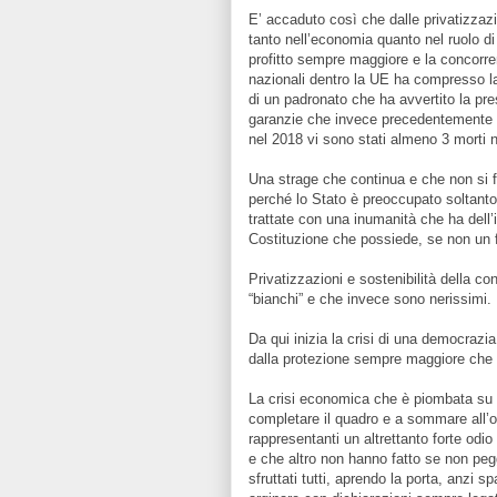
E’ accaduto così che dalle privatizzaz
tanto nell’economia quanto nel ruolo di 
profitto sempre maggiore e la concorre
nazionali dentro la UE ha compresso la 
di un padronato che ha avvertito la pres
garanzie che invece precedentemente tu
nel 2018 vi sono stati almeno 3 morti ne
Una strage che continua e che non si f
perché lo Stato è preoccupato soltanto 
trattate con una inumanità che ha dell’
Costituzione che possiede, se non un 
Privatizzazioni e sostenibilità della co
“bianchi” e che invece sono nerissimi.
Da qui inizia la crisi di una democrazia:
dalla protezione sempre maggiore che ris
La crisi economica che è piombata su u
completare il quadro e a sommare all’odi
rappresentanti un altrettanto forte odio
e che altro non hanno fatto se non pegg
sfruttati tutti, aprendo la porta, anzi 