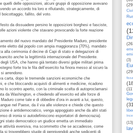
tre quelli delle opposizioni, alcuni gruppi di opposizione avevano
(29
avendo un accordo tra loro e rifiutando, strategicamente, di
Civi
boicottaggio, fallito, del voto.
Rus
ec
festo da dissuadere persino le opposizioni borghesi e fasciste,
(1
nelle azioni violente che stavano provocando la forte reazione
Dir
ediamento del nuovo mandato del Presidente Maduro, presidente
(26
ente eletto dal popolo con ampia maggioranza (70%), mandato
eme
 alla cerimonia d decine di Capi di stato e delegazioni di
emi
sancito anche la legittimità internazionale del Presidente.
(3)
egli USA, che hanno già tentato diversi golpe militari prima
Eu
egno forte tra le fila dell’esercito ha finora messo al sicuro la
(29
si arrendono.
ova carta, dopo le tremende sanzioni economiche che
fiss
(1
, e che bloccando acquisti di alimenti e medicine, ricadono
(11
no lo scontro aperto, con la criminale scelta di autoproclamarsi
Go
uta da Washington, e chiedendo all’esercito ed alle forze di
le
e Maduro come tale e di obbedire d’ora in avanti a lui, questo,
(3
 sangue nel Paese, da il via alle violenze e chiede che questo
izione è antidemocratico, venga appoggiato anche da altri stati
libe
enso di ironia si autodefiniscono esportatori di democrazia).
Ince
gni stato democratico un giudice emetta un immediato
(13)
o e attività eversiva, ma scommetto che se accadesse, come
la
a si troverebbero stuole di pennivendoli anche sedicenti di