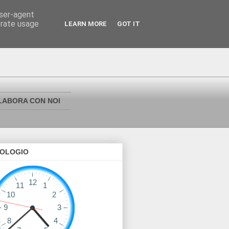
user-agent
erate usage
LEARN MORE
GOT IT
LABORA CON NOI
OLOGIO