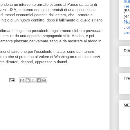
SU
enderci un intervento armato esterno al Paese da parte di
Terr
vizio USA, e interno con gli estremisti di una opposizione
(55
di mezzi economici garantiti dall’estero, che , armata e
(44
nizio di un nuovo conflitto, dopo il fallimento di quello siriano
Na
vio
gittimare il legittimo presidente regolarmene eletto e provocare
vota
nti circuiti da una apposita propaganda stile Maidan, e poi
unamente piazzato per versare sangue da mostrare al modo in
DI
ndi chiarire che per l’occidente malato, sono da ritenere
oro che si prostrino al volere di Washington e dei loro servi
e dittatori, despoti, oppressori o tiranni.
Fr
ME