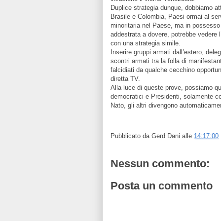
Duplice strategia dunque, dobbiamo att
Brasile e Colombia, Paesi ormai al ser
minoritaria nel Paese, ma in possesso 
addestrata a dovere, potrebbe vedere l’i
con una strategia simile.
Inserire gruppi armati dall’estero, dele
scontri armati tra la folla di manifesta
falcidiati da qualche cecchino opport
diretta TV.
Alla luce di queste prove, possiamo qui
democratici e Presidenti, solamente col
Nato, gli altri divengono automaticament
Pubblicato da
Gerd Dani
alle
14:17:00
Nessun commento:
Posta un commento