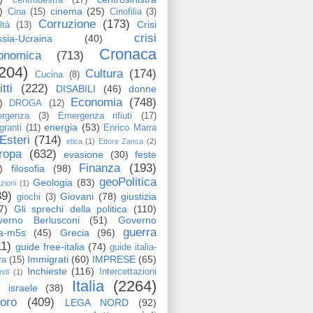
)
cinema
(25)
Cina
(15)
Cinofilia
(3)
Corruzione
(173)
Crisi
ltà
(13)
crisi
sia-Ucraina
(40)
Cronaca
onomica
(713)
204)
Cultura
(174)
Cucina
(8)
itti
(222)
DISABILI
(46)
donne
Economia
(748)
)
DROGA
(12)
rgenza
(3)
Emergenza rifiuti
(17)
energia
(53)
granti
(11)
Enrico Marra
Esteri
(714)
etica
(1)
Ettore Zanca
(2)
ropa
(632)
evasione
(30)
feste
Finanza
(193)
)
filosofia
(98)
geoPolitica
Geologia
(83)
azioni
(1)
89)
Giovani
(78)
giustizia
giochi
(3)
7)
Gli sprechi della politica
(110)
verno Berlusconi
(51)
Governo
guerra
ga-m5s
(45)
Grecia
(96)
11)
guide free-italia
(74)
guide italia-
Immigrati
(60)
IMPRESE
(65)
ra
(15)
Inchieste
(116)
Intercettazioni
ndi
(1)
Italia
(2264)
israele
(38)
voro
(409)
LEGA NORD
(92)