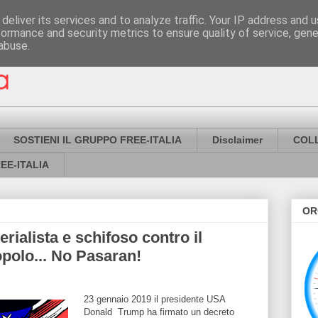
deliver its services and to analyze traffic. Your IP address and 
formance and security metrics to ensure quality of service, gen
abuse.
SOSTIENI IL GRUPPO FREE-ITALIA
Disclaimer
COL
EE-ITALIA
OR
rialista e schifoso contro il
opolo... No Pasaran!
23 gennaio 2019 il presidente USA
Donald Trump ha firmato un decreto