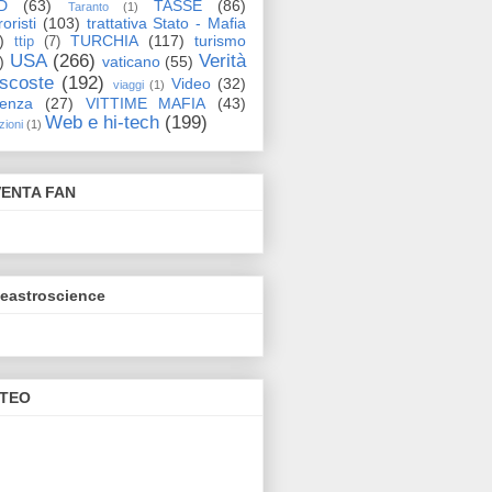
D
(63)
TASSE
(86)
Taranto
(1)
oristi
(103)
trattativa Stato - Mafia
)
TURCHIA
(117)
turismo
ttip
(7)
USA
(266)
Verità
)
vaticano
(55)
scoste
(192)
Video
(32)
viaggi
(1)
lenza
(27)
VITTIME MAFIA
(43)
Web e hi-tech
(199)
zioni
(1)
VENTA FAN
eeastroscience
TEO