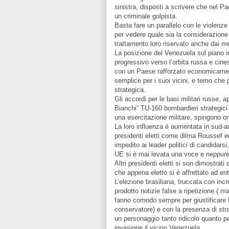
sinistra, disposti a scrivere che nel P
un criminale golpista.
Basta fare un parallelo con le violenze 
per vedere quale sia la considerazione 
trattamento loro riservato anche dai m
La posizione del Venezuela sul piano i
progressivo verso l’orbita russa e cine
con un Paese rafforzato economicament
semplice per i suoi vicini, e temo che 
strategica.
Gli accordi per le basi militari russe, a
Bianchi” TU-160 bombardieri strategici
una esercitazione militare, spingono ora 
La loro influenza è aumentata in sud-am
presidenti eletti come dilma Roussef e
impedito ai leader politici di candida
UE si è mai levata una voce e neppure
Altri presidenti eletti si son dimostrat
che appena eletto si è affrettato ad en
L’elezione brasiliana, truccata con inc
prodotto notizie false a ripetizione ( 
fanno comodo sempre per giustificare b
conservatore) e con la presenza di stra
un personaggio tanto ridicolo quanto 
invasione il vicino Venezuela.