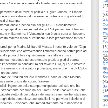
Let
aese di Caracas si attenta alla libertà democratica arrestando
(2
man
perpetrate dalle forze di polizia sui “gilet Jaunes” in Francia
(48
delle manifestazioni di dissenso e protesta non gradite ed il
Sa
ezzi di stampa.
Occ
nternazionale è pericolosa per gli USA, l’avvicinamento
mo
se, spinge all’azione immediata gli USA per evitare di trovarsi
TA
e e militarmente, il Venezuela non è sulla carta un boccone
(27
presto avremo modo di verificare la loro preparazione tattica e
Ped
Po
pprodi per la Marina Militare di Mosca, il recente volo dei “Cigni
 supersonici che attraversando l’atlantico hanno partecipato ad
con
alla prova di forza gli imperialisti a stelle e strisce.
(36
(60
erica, riuscendo ad estromettere grazie a giudici corrotti,
RE
d impedendo la candidatura del favorito Lula, qui si è davvero
rsi, ma nessuno si è alzato a protestare, meno che mai da USA o
RI
Ro
 un sussurro.
San
i come dei traditori del loro mandato e parlo di Lenin Moreno,
(4
trare nelle grazie del cugino Yankee.
redibili ingerenze della stampa manipolata, del web che ha
Ser
ma stranamente nessuno ha accusato i “soliti” hacker russi, che
(1
atoste elettorali dei paladini del mainstream neoliberista e neo
so
teghi della comunicazione israeliani, ha poi visto l’elezione di
(90
pericoloso, Bolsonaro, che immediatamente ha minacciato di
stat