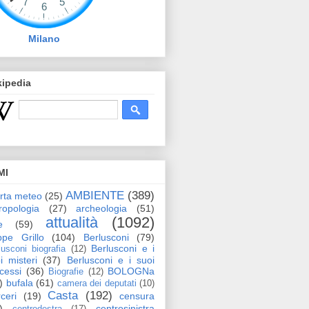
Milano
kipedia
MI
AMBIENTE
(389)
erta meteo
(25)
ropologia
(27)
archeologia
(51)
attualità
(1092)
e
(59)
pe Grillo
(104)
Berlusconi
(79)
Berlusconi e i
lusconi biografia
(12)
i misteri
(37)
Berlusconi e i suoi
cessi
(36)
BOLOGNa
Biografie
(12)
)
bufala
(61)
camera dei deputati
(10)
Casta
(192)
ceri
(19)
censura
)
centrosinistra
centrodestra
(17)