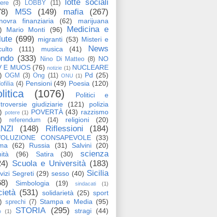
lotte sociali
tere
(3)
LOBBY
(11)
78)
M5S
(149)
mafia
(267)
ovra finanziaria
(62)
marijuana
Medicina e
)
Mario Monti
(96)
lute
(699)
migranti
(53)
Misteri e
News
ulto
(111)
musica
(41)
ndo
(333)
NO
Nino Di Matteo
(8)
V E MUOS
(76)
NUCLEARE
notizie
(1)
)
Pd
(25)
OGM
(3)
Ong
(11)
ONU
(1)
Pensioni
(49)
Poesia
(120)
ofilia
(4)
litica
(1076)
Politici e
troversie giudiziarie
(121)
polizia
)
POVERTÀ
(43)
razzismo
potere
(1)
)
religioni
(20)
referendum
(14)
NZI
(148)
Riflessioni
(184)
VOLUZIONE CONSAPEVOLE
(33)
ma
(62)
Russia
(31)
Salvini
(20)
scienza
ità
(96)
Satira
(30)
24)
Scuola e Università
(183)
Sicilia
vizi Segreti
(29)
sesso
(40)
68)
Simbologia
(19)
sindacati
(1)
cietà
(531)
solidarietà
(25)
sport
)
Stampa e Media
(95)
sprechi
(7)
STORIA
(295)
stragi
(44)
o
(1)