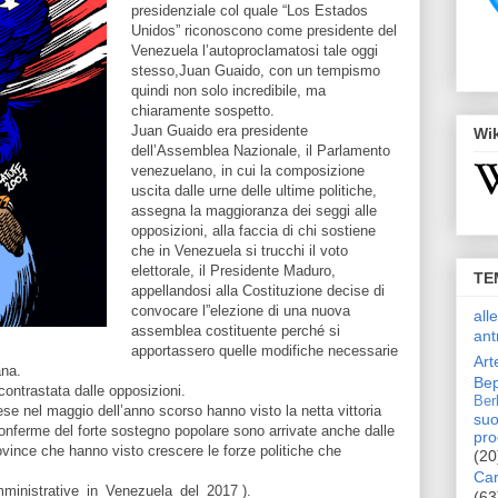
presidenziale col quale “Los Estados
Unidos” riconoscono come presidente del
Venezuela l’autoproclamatosi tale oggi
stesso,Juan Guaido, con un tempismo
quindi non solo incredibile, ma
chiaramente sospetto.
Juan Guaido era presidente
Wi
dell’Assemblea Nazionale, il Parlamento
venezuelano, in cui la composizione
uscita dalle urne delle ultime politiche,
assegna la maggioranza dei seggi alle
opposizioni, alla faccia di chi sostiene
che in Venezuela si trucchi il voto
elettorale, il Presidente Maduro,
TE
appellandosi alla Costituzione decise di
convocare l”elezione di una nuova
all
assemblea costituente perché si
ant
apportassero quelle modifiche necessarie
Art
ana.
Bep
ontrastata dalle opposizioni.
Ber
ese nel maggio dell’anno scorso hanno visto la netta vittoria
suo
onferme del forte sostegno popolare sono arrivate anche dalle
pro
ovince che hanno visto crescere le forze politiche che
(20
Car
_amministrative_in_Venezuela_del_2017 ).
(63