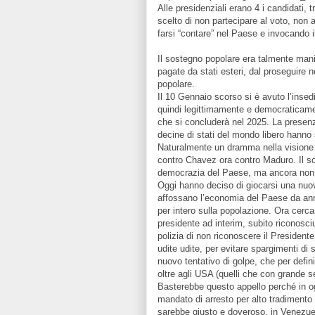
Alle presidenziali erano 4 i candidati, 
scelto di non partecipare al voto, non 
farsi “contare” nel Paese e invocando il 
Il sostegno popolare era talmente mani
pagate da stati esteri, dal proseguire 
popolare.
Il 10 Gennaio scorso si è avuto l’ins
quindi legittimamente e democraticam
che si concluderà nel 2025. La presenza
decine di stati del mondo libero hanno 
Naturalmente un dramma nella visione d
contro Chavez ora contro Maduro. Il sost
democrazia del Paese, ma ancora non 
Oggi hanno deciso di giocarsi una nu
affossano l’economia del Paese da anni
per intero sulla popolazione. Ora cerca
presidente ad interim, subito riconosci
polizia di non riconoscere il President
udite udite, per evitare spargimenti di
nuovo tentativo di golpe, che per defin
oltre agli USA (quelli che con grande s
Basterebbe questo appello perché in o
mandato di arresto per alto tradiment
sarebbe giusto e doveroso, in Venezuel