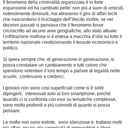
Il fenomeno della criminalità organizzata è in forte
espansione ed ha cambiato pelle: non più a suon di omicidi,
notevolmente diminuiti, ma attraverso il giro di affari leciti
che nascondono il riciclaggio dell’illecito inoltre, se nei
decenni passati si pensava che il fenomeno fosse
circoscritto ad alcune aree geografiche, allo stato attuale
l’infiltrazione mafiosa si è estesa a macchia d’olio su tutto il
territorio nazionale condizionando il tessuto economico e
politico.
Si spera sempre che, di generazione in generazione, si
possa constatare un cambiamento e tutti coloro che
spendono volentieri il loro tempo a parlare di legalità nelle
scuole, continuano a crederci.
I giovani non sono così superficiali come si è soliti
dipingerli, interessati solo ai loro smartphone, poiché
quando ci si confronta con essi su tematiche complesse,
sono molto profondi e più coinvolti di quanto si possa
pensare.
Le mafie non sono estinte, sono silenziose e trattano molti
più affari grazie alla complicità di imprenditori e liberi