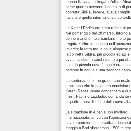
marina Italiana: le fregate Zeffiro, Alise
prime quattro avevano il compito di per
corvetta Sibilla, invece, aveva compiti 
italiane e quelle internazionali, contro
La Katër i Radës era stata rubata al po
Nel pomeriggio del 28 marzo, intorno al
donne e anche molti bambini, molte più
fregata Zeffiro impegnata nell’operazio
invertire la rotta ma la nave albanese p
la corvetta Sibilla, più piccola ed agil
avvicinandosi in cerchi sempre più stret
colpì la piccola nave (il ponte era lun
persone in acqua e una seconda capovo
La sentenza di primo grado, che risale
stabilirono che la colpa era condivisa 
Katër i Radës venne condannato a quattro
mesi; Fabrizio Laudadio, comandante del
e quattro mesi. Il relitto della nave 
La situazione in Albania non migliorò, i
internazionale: arrivò con l’operazione 
navale permise di intercettare decine d
maggio a Bari sbarcarono 1.500 migranti