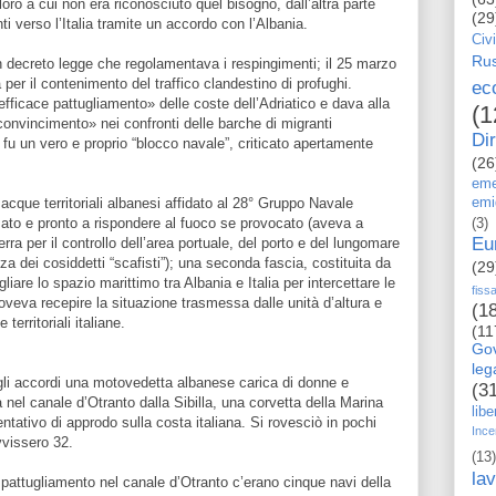
ro a cui non era riconosciuto quel bisogno, dall’altra parte
(29
i verso l’Italia tramite un accordo con l’Albania.
Civi
Rus
 decreto legge che regolamentava i respingimenti; il 25 marzo
per il contenimento del traffico clandestino di profughi.
ec
efficace pattugliamento» delle coste dell’Adriatico e dava alla
(1
convincimento» nei confronti delle barche di migranti
Dir
ò fu un vero e proprio “blocco navale”, criticato apertamente
(26
eme
acque territoriali albanesi affidato al 28° Gruppo Navale
emi
ato e pronto a rispondere al fuoco se provocato (aveva a
(3)
Eu
ra per il controllo dell’area portuale, del porto e del lungomare
za dei cosiddetti “scafisti”); una seconda fascia, costituita da
(29
liare lo spazio marittimo tra Albania e Italia per intercettare le
fiss
doveva recepire la situazione trasmessa dalle unità d’altura e
(1
territoriali italiane.
(11
Go
le
gli accordi una motovedetta albanese carica di donne e
(3
 nel canale d’Otranto dalla Sibilla, una corvetta della Marina
libe
tentativo di approdo sulla costa italiana. Si rovesciò in pochi
Ince
vvissero 32.
(13)
la
 pattugliamento nel canale d’Otranto c’erano cinque navi della