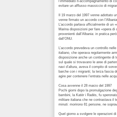
l’immediato ri-accompagnamento di colo
evitare un afflusso massiccio di migrant
Il 19 marzo del 1997 venne adottato un
venne firmato un accordo con l’Albania 
L’accordo parlava ufficialmente di un «
Marina disposizioni per fare «opera di 
provenienti dall’Albania: in pratica per
dall’ONU.
L’accordo prevedeva un controllo nelle 
italiano, che operava regolarmente arm
disposizione anche un contingente di ter
sul quale si trovavano le aree di parten
navi d’altura, aveva il compito di sorveg
barche con i migranti; la terza fascia 
agire per contenere l’entrata nelle acque 
Cosa avvenne il 28 marzo del 1997
Pochi giorni dopo la promulgazione de
bambini, la Katër i Radës, fu speronata
militare italiana che ne contrastava il 
minuti: morirono 81 persone, ne sopra
Quel giorno a svolgere le operazioni di