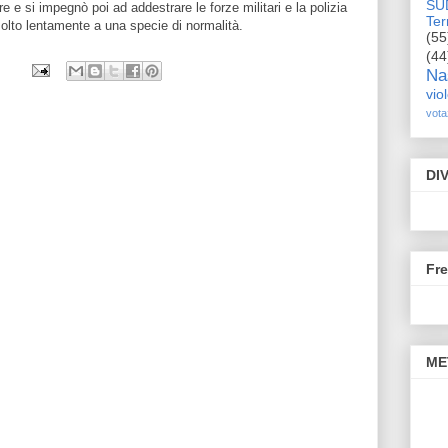
SU
are e si impegnò poi ad addestrare le forze militari e la polizia
Terr
olto lentamente a una specie di normalità.
(55
(44
Na
vio
vota
DI
Fr
ME