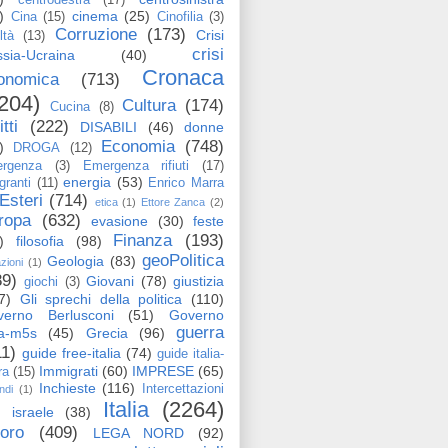
)
cinema
(25)
Cina
(15)
Cinofilia
(3)
Corruzione
(173)
Crisi
ltà
(13)
crisi
sia-Ucraina
(40)
Cronaca
onomica
(713)
204)
Cultura
(174)
Cucina
(8)
itti
(222)
DISABILI
(46)
donne
Economia
(748)
)
DROGA
(12)
rgenza
(3)
Emergenza rifiuti
(17)
energia
(53)
granti
(11)
Enrico Marra
Esteri
(714)
etica
(1)
Ettore Zanca
(2)
ropa
(632)
evasione
(30)
feste
Finanza
(193)
)
filosofia
(98)
geoPolitica
Geologia
(83)
azioni
(1)
89)
Giovani
(78)
giustizia
giochi
(3)
7)
Gli sprechi della politica
(110)
verno Berlusconi
(51)
Governo
guerra
ga-m5s
(45)
Grecia
(96)
11)
guide free-italia
(74)
guide italia-
Immigrati
(60)
IMPRESE
(65)
ra
(15)
Inchieste
(116)
Intercettazioni
ndi
(1)
Italia
(2264)
israele
(38)
voro
(409)
LEGA NORD
(92)