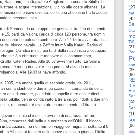
o, Sagittario, il pattugliatore Artigliere e la corvetta Sibilla. Le
Let
(2
lustrare le acque internazionali vicino alle coste albanesi. La
e funzioni difensive diverse: collocarsi al confine tra le acque
man
llando la seconda linea.
(48
Sa
rto di Saranda da un gruppo che gestiva il traffico di migranti.
Occ
le 15, partì da Valona carica di circa 120 persone, tra uomini,
mo
 di quante ne potesse contenere. Alle 17.15 fu avvistata dalla
TA
ne del blocco navale. La Zeffiro intimò alla Katër i Radës di
(27
roseguì. Quindici minuti più tardi della nave iniziò a occuparsi
Ped
e, che iniziò a effettuare le manovre di allontanamento,
Po
ti alla Katër i Radës. Alle 18.57 avvenne l’urto. La Sibilla
con
go circa 20 metri) due volte: una prima, sbalzando molte
(36
lgendola. Alle 19.03 la nave affondò.
(60
RE
 al 2005, ma anche quella di secondo grado, del 2011,
RI
tra i comandanti delle due imbarcazioni: il comandante della
Ro
 anni di carcere, poi ridotti in appello a tre anni e dieci
San
la Sibilla, venne condannato a tre anni, poi ridotti a due anni
(4
albanese, recuperato, è diventato un monumento a Otranto.
Ser
(1
l governo locale chiese l’intervento di una forza militare
so
Alba, promossa dall’Italia e autorizzata dall’ONU. Il blocco
(90
i imbarcazioni, ma non fermò i viaggi dei migranti: soltanto il 5
. In Albania si tennero delle nuove elezioni a giugno; l’Italia
stat