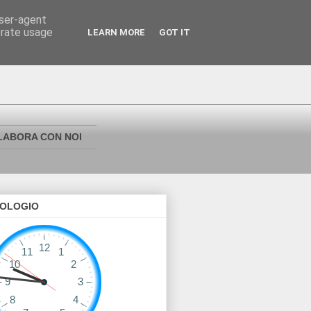
user-agent
erate usage
LEARN MORE
GOT IT
LABORA CON NOI
OLOGIO