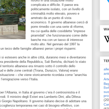
ritrovò in una situazione molto
complicata e difficile. Il paese era
politicamente isolato, con un livello di
criminalità molto elevato, povero e
arretrato da un punto di vista
economico. Il governo albanese cercò di
porre rimedio con una serie di riforme,
Wi
tra cui quella delle cosiddette “imprese
piramidali” che funzionavano come delle
banche ma con un tasso di interesse
molto alto. Nel gennaio del 1997 la
un terzo delle famiglie albanesi perse i propri risparmi.
 si estesero anche in altre città, durarono mesi e diventarono
TE
ora presidente della Repubblica, Sali Berisha, dichiarò lo stato
territorio albanese era rimasto sotto il controllo dello
all
ud e delle zone centrali (Tirana, Durazzo, Valona) erano
ant
 situazione – che viene storicamente ricordata come “anarchia
Art
’emigrazione verso l’Italia.
Bep
Ber
suo
er l’Albania, in Italia al governo c’era il centrosinistra e il
pro
di. Il ministro degli Esteri era Lamberto Dini; alla Difesa
(20
i Giorgio Napolitano. Il governo italiano decise di adottare una
Car
 accoglienza temporanea nei casi di bisogno effettivo, con
(63