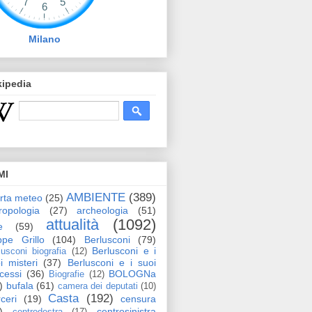
Milano
kipedia
MI
AMBIENTE
(389)
erta meteo
(25)
ropologia
(27)
archeologia
(51)
attualità
(1092)
e
(59)
pe Grillo
(104)
Berlusconi
(79)
Berlusconi e i
lusconi biografia
(12)
i misteri
(37)
Berlusconi e i suoi
cessi
(36)
BOLOGNa
Biografie
(12)
)
bufala
(61)
camera dei deputati
(10)
Casta
(192)
ceri
(19)
censura
)
centrosinistra
centrodestra
(17)