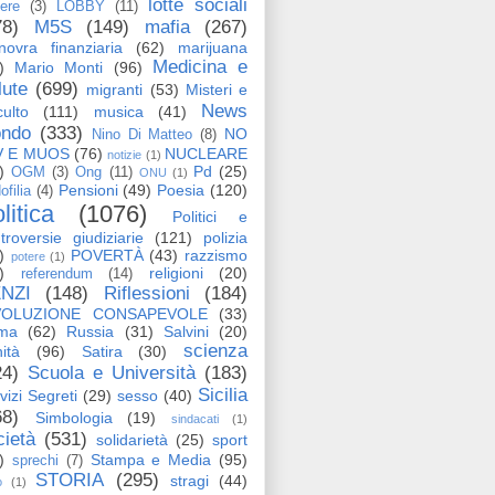
lotte sociali
tere
(3)
LOBBY
(11)
78)
M5S
(149)
mafia
(267)
ovra finanziaria
(62)
marijuana
Medicina e
)
Mario Monti
(96)
lute
(699)
migranti
(53)
Misteri e
News
ulto
(111)
musica
(41)
ndo
(333)
NO
Nino Di Matteo
(8)
V E MUOS
(76)
NUCLEARE
notizie
(1)
)
Pd
(25)
OGM
(3)
Ong
(11)
ONU
(1)
Pensioni
(49)
Poesia
(120)
ofilia
(4)
litica
(1076)
Politici e
troversie giudiziarie
(121)
polizia
)
POVERTÀ
(43)
razzismo
potere
(1)
)
religioni
(20)
referendum
(14)
NZI
(148)
Riflessioni
(184)
VOLUZIONE CONSAPEVOLE
(33)
ma
(62)
Russia
(31)
Salvini
(20)
scienza
ità
(96)
Satira
(30)
24)
Scuola e Università
(183)
Sicilia
vizi Segreti
(29)
sesso
(40)
68)
Simbologia
(19)
sindacati
(1)
cietà
(531)
solidarietà
(25)
sport
)
Stampa e Media
(95)
sprechi
(7)
STORIA
(295)
stragi
(44)
o
(1)