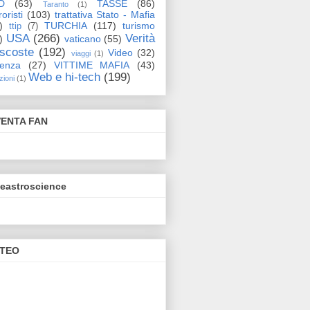
D
(63)
TASSE
(86)
Taranto
(1)
oristi
(103)
trattativa Stato - Mafia
)
TURCHIA
(117)
turismo
ttip
(7)
USA
(266)
Verità
)
vaticano
(55)
scoste
(192)
Video
(32)
viaggi
(1)
lenza
(27)
VITTIME MAFIA
(43)
Web e hi-tech
(199)
zioni
(1)
VENTA FAN
eeastroscience
TEO