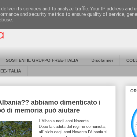
deliver its services and to analyze traffic. Your IP address and 
formance and security metrics to ensure quality of service, gen
abuse.
SOSTIENI IL GRUPPO FREE-ITALIA
Disclaimer
COL
EE-ITALIA
OR
l'Albania?? abbiamo dimenticato i
pò di memoria può aiutare
L’Albania negli anni Novanta
Dopo la caduta del regime comunista,
all’inizio degli anni Novanta l’Albania si