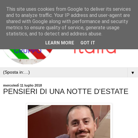
This site uses cookies from Google to deliver its services
and to analyze traffic. Your IP address and user-agent are
shared with Google along with performance and security
metrics to ensure quality of service, generate usage
statistics, and to detect and address abuse.
LEARN MORE
GOT IT
▼
mercoledì 11 luglio 2018
PENSIERI DI UNA NOTTE D'ESTATE