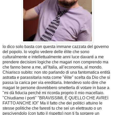
lo dico solo basta con questa immane cazzata del governo
del popolo. lo voglio vedere delle élite che sono
culturalmente e intellettualmente anni luce davanti a me
prendere decisioni logiche che magari non comprendo
ma
che fanno bene a me, all’Italia, all’economia, al mondo.
Chiarisco subito: non sto parlando di una fantomatica entità
astratta e parassitaria nota come "élite" scelta da Dio che si
passa la carica per via ereditaria. Intendevo solo dire che
magari le persone dovrebbero smetterla di votare in base a
"mi dà fiducia perché mi ricorda proprio il mio macellaio.
"Chiudiamo i porti" "BRAVISSIMI, È QUELLO CHE AVREI
FATTO ANCHE IO!" Ma il fatto che dei politici attuino le
stesse politiche che faresti tu che sei un elettrauto o un
pescivendolo (con tutto il rispetto) non ti fa sorgere un