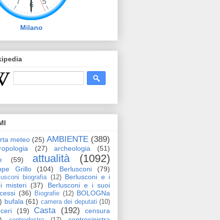
Milano
kipedia
MI
AMBIENTE
(389)
erta meteo
(25)
ropologia
(27)
archeologia
(51)
attualità
(1092)
e
(59)
pe Grillo
(104)
Berlusconi
(79)
Berlusconi e i
lusconi biografia
(12)
i misteri
(37)
Berlusconi e i suoi
cessi
(36)
BOLOGNa
Biografie
(12)
)
bufala
(61)
camera dei deputati
(10)
Casta
(192)
ceri
(19)
censura
)
centrosinistra
centrodestra
(17)