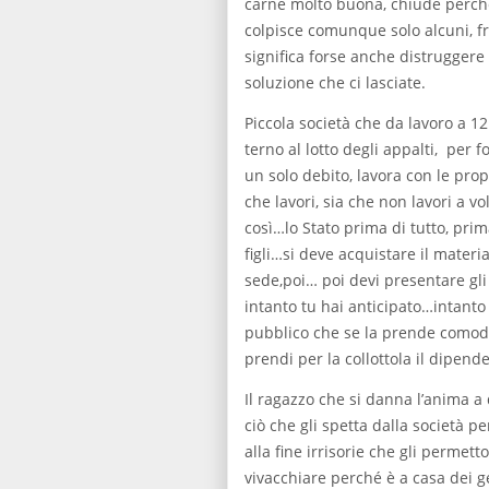
carne molto buona, chiude perché
colpisce comunque solo alcuni, fr
significa forse anche distruggere i
soluzione che ci lasciate.
Piccola società che da lavoro a 1
terno al lotto degli appalti, per 
un solo debito, lavora con le prop
che lavori, sia che non lavori a vo
così…lo Stato prima di tutto, prim
figli…si deve acquistare il materia
sede,poi… poi devi presentare gl
intanto tu hai anticipato…intanto 
pubblico che se la prende comoda
prendi per la collottola il dipend
Il ragazzo che si danna l’anima a 
ciò che gli spetta dalla società p
alla fine irrisorie che gli permet
vivacchiare perché è a casa dei ge