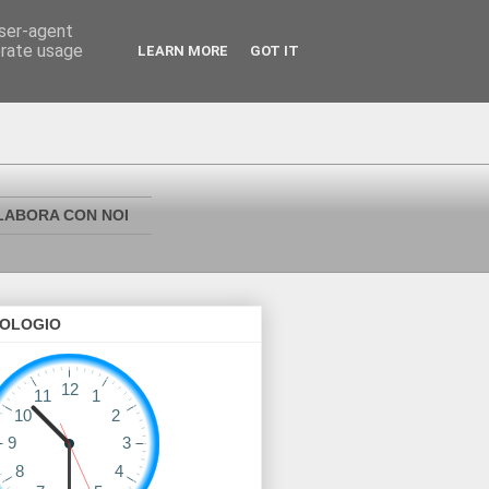
user-agent
erate usage
LEARN MORE
GOT IT
LABORA CON NOI
OLOGIO