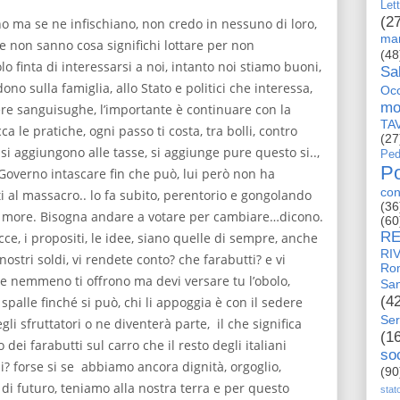
Let
(2
nno ma se ne infischiano, non credo in nessuno di loro,
man
 non sanno cosa significhi lottare per non
(48
o finta di interessarsi a noi, intanto noi stiamo buoni,
Sa
dono sulla famiglia, allo Stato e politici che interessa,
Occ
mo
ere sanguisughe, l’importante è continuare con la
TA
a le pratiche, ogni passo ti costa, tra bolli, contro
(27
i aggiungono alle tasse, si aggiunge pure questo si..,
Ped
Po
Governo intascare fin che può, lui però non ha
con
i al massacro.. lo fa subito, perentorio e gongolando
(36
 le more. Bisogna andare a votare per cambiare…dicono.
(60
RE
ce, i propositi, le idee, siano quelle di sempre, anche
RI
ostri soldi, vi rendete conto? che farabutti? e vi
Ro
che nemmeno ti offrono ma devi versare tu l’obolo,
San
(4
alle finché si può, chi li appoggia è con il sedere
Ser
gli sfruttatori o ne diventerà parte, il che significa
(1
i farabutti sul carro che il resto degli italiani
so
i? forse si se abbiamo ancora dignità, orgoglio,
(90
a di futuro, teniamo alla nostra terra e per questo
stat