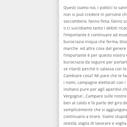
Questi siamo noi, i politici lo sa
non si può credere in persone che
soccombere, fanno finta, fanno sol
o ci suicidiamo tanto i debiti rica
l’importante è continuare ad ess
burocrazia iniqua che ferma, blocc
marche ed altre cose del genere s
l’importante è per questo nostro 
burocrazia da seguire per portart
se ritardi perché ti salassa con
Cambiare cosa? Mi pare che le fac
i nomi, campagne elettorali con i n
invitano pure per agli aperitivi 
Vergogna!…Campare sulle nostre sp
ben al caldo e fa parte del giro de
semplicemente che si aggiungono de
continuano a tirare. Siamo stupid
onestà, voglia di lavorare e vogli