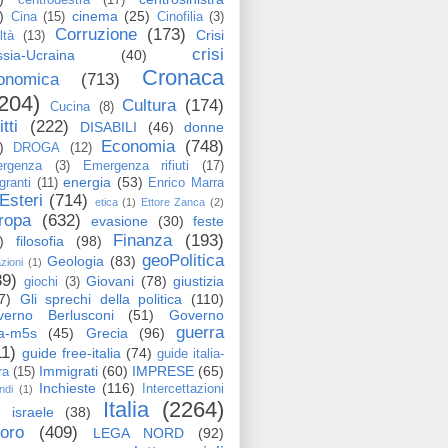
)
cinema
(25)
Cina
(15)
Cinofilia
(3)
Corruzione
(173)
Crisi
ltà
(13)
crisi
sia-Ucraina
(40)
Cronaca
onomica
(713)
204)
Cultura
(174)
Cucina
(8)
itti
(222)
DISABILI
(46)
donne
Economia
(748)
)
DROGA
(12)
rgenza
(3)
Emergenza rifiuti
(17)
energia
(53)
granti
(11)
Enrico Marra
Esteri
(714)
etica
(1)
Ettore Zanca
(2)
ropa
(632)
evasione
(30)
feste
Finanza
(193)
)
filosofia
(98)
geoPolitica
Geologia
(83)
azioni
(1)
89)
Giovani
(78)
giustizia
giochi
(3)
7)
Gli sprechi della politica
(110)
verno Berlusconi
(51)
Governo
guerra
ga-m5s
(45)
Grecia
(96)
11)
guide free-italia
(74)
guide italia-
Immigrati
(60)
IMPRESE
(65)
ra
(15)
Inchieste
(116)
Intercettazioni
ndi
(1)
Italia
(2264)
israele
(38)
voro
(409)
LEGA NORD
(92)