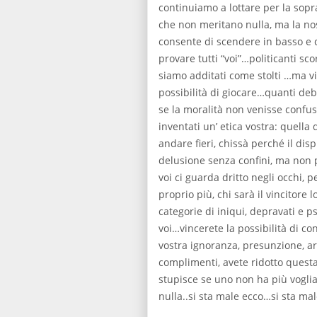
continuiamo a lottare per la sopra
che non meritano nulla, ma la nos
consente di scendere in basso e d
provare tutti “voi”…politicanti sco
siamo additati come stolti …ma vi
possibilità di giocare…quanti debit
se la moralità non venisse confus
inventati un’ etica vostra: quella
andare fieri, chissà perché il dis
delusione senza confini, ma non pe
voi ci guarda dritto negli occhi, 
proprio più, chi sarà il vincitore 
categorie di iniqui, depravati e ps
voi…vincerete la possibilità di co
vostra ignoranza, presunzione, arr
complimenti, avete ridotto questa
stupisce se uno non ha più vogli
nulla..si sta male ecco…si sta mal