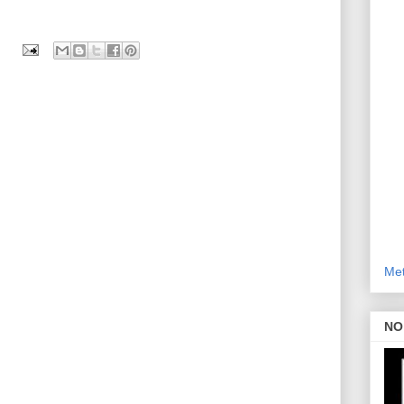
Met
NO