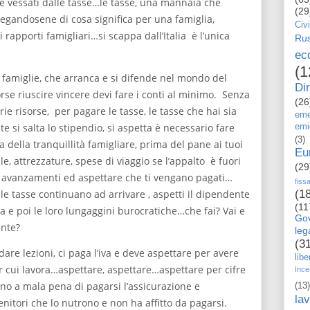
 vessati dalle tasse…le tasse, una mannaia che
(29
egandosene di cosa significa per una famiglia,
Civi
 rapporti famigliari…si scappa dall’Italia è l’unica
Rus
ec
(1
2 famiglie, che arranca e si difende nel mondo del
Dir
forse riuscire vincere devi fare i conti al minimo. Senza
(26
rie risorse, per pagare le tasse, le tasse che hai sia
eme
lte si salta lo stipendio, si aspetta è necessario fare
emi
(3)
a della tranquillità famigliare, prima del pane ai tuoi
Eu
le, attrezzature, spese di viaggio se l’appalto è fuori
(29
i avanzamenti ed aspettare che ti vengano pagati…
fiss
le tasse continuano ad arrivare , aspetti il dipendente
(1
(11
 e poi le loro lungaggini burocratiche…che fai? Vai e
Go
ente?
le
(3
dare lezioni, ci paga l’iva e deve aspettare per avere
libe
er cui lavora…aspettare, aspettare…aspettare per cifre
Ince
tono a mala pena di pagarsi l’assicurazione e
(13)
la
nitori che lo nutrono e non ha affitto da pagarsi.