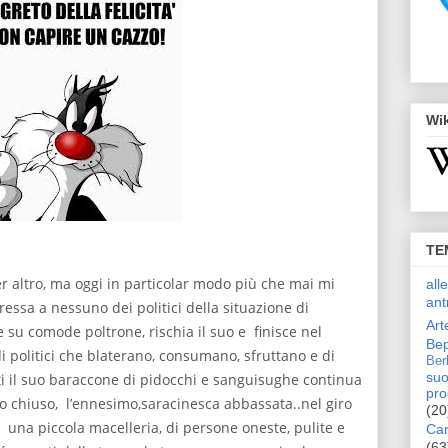
Wi
TE
er altro, ma oggi in particolar modo più che mai mi
all
ant
essa a nessuno dei politici della situazione di
Art
su comode poltrone, rischia il suo e finisce nel
Bep
di politici che blaterano, consumano, sfruttano e di
Ber
suo
 il suo baraccone di pidocchi e sanguisughe continua
pro
zio chiuso, l’ennesimo,saracinesca abbassata..nel giro
(20
una piccola macelleria, di persone oneste, pulite e
Car
(63