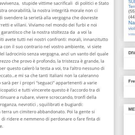
SU
vvivenza, stupide vittime sacrificali di politici e Stato
Terr
tra onorabilità, la nostra integrità morale non ci
(55
(44
i svendere la serietà alla vergogna che dovreste
Na
rretti e villani. Viviamo nel mondo dei furbi e noi
vio
 garantisco che la nostra stoltezza da a voi la
vota
i avete tutti nei nostri confronti: morali, innanzitutto
a con il suo contrario nel vostro ambiente, vi siete
DI
 del ladrocinio senza vergogna, anzi un vanto del quale
prezzo che provo è profondo, la tristezza è grande, la
r questo calerò la testa a voi, tra l’altro nessuno di
peccato…e mi sa che tanti Italiani non la caleranno
Fr
lo sarà per i propri “seguaci” appartenenti a varie
icopatici e tutti vincerete questo è l’accordo tra di
ntinuare a rubare, vivere scroccando, tronfi della
oganza, nevrotici , squilibrati e bugiardi:
ME
 terra un cimitero abbandonato. Poi la gente si
a di ridere e nemmeno di perdonare o fare finta di
e.