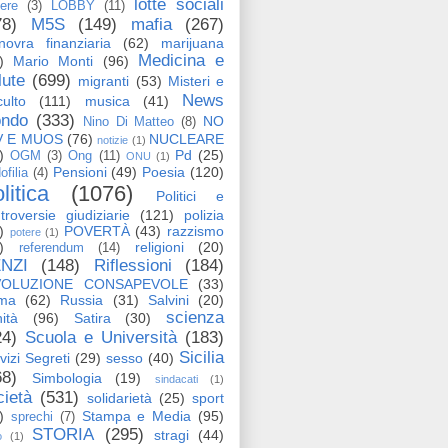
lotte sociali
tere
(3)
LOBBY
(11)
78)
M5S
(149)
mafia
(267)
ovra finanziaria
(62)
marijuana
Medicina e
)
Mario Monti
(96)
lute
(699)
migranti
(53)
Misteri e
News
ulto
(111)
musica
(41)
ndo
(333)
NO
Nino Di Matteo
(8)
V E MUOS
(76)
NUCLEARE
notizie
(1)
)
Pd
(25)
OGM
(3)
Ong
(11)
ONU
(1)
Pensioni
(49)
Poesia
(120)
ofilia
(4)
litica
(1076)
Politici e
troversie giudiziarie
(121)
polizia
)
POVERTÀ
(43)
razzismo
potere
(1)
)
religioni
(20)
referendum
(14)
NZI
(148)
Riflessioni
(184)
VOLUZIONE CONSAPEVOLE
(33)
ma
(62)
Russia
(31)
Salvini
(20)
scienza
ità
(96)
Satira
(30)
24)
Scuola e Università
(183)
Sicilia
vizi Segreti
(29)
sesso
(40)
68)
Simbologia
(19)
sindacati
(1)
cietà
(531)
solidarietà
(25)
sport
)
Stampa e Media
(95)
sprechi
(7)
STORIA
(295)
stragi
(44)
o
(1)