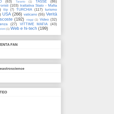
D
(63)
TASSE
(86)
Taranto
(1)
oristi
(103)
trattativa Stato - Mafia
)
TURCHIA
(117)
turismo
ttip
(7)
USA
(266)
Verità
)
vaticano
(55)
scoste
(192)
Video
(32)
viaggi
(1)
lenza
(27)
VITTIME MAFIA
(43)
Web e hi-tech
(199)
zioni
(1)
VENTA FAN
eeastroscience
TEO