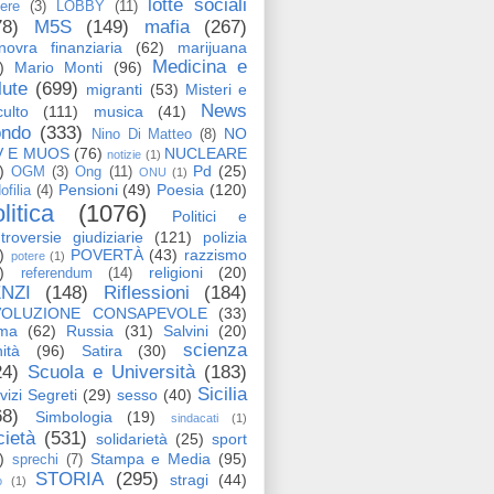
lotte sociali
tere
(3)
LOBBY
(11)
78)
M5S
(149)
mafia
(267)
ovra finanziaria
(62)
marijuana
Medicina e
)
Mario Monti
(96)
lute
(699)
migranti
(53)
Misteri e
News
ulto
(111)
musica
(41)
ndo
(333)
NO
Nino Di Matteo
(8)
V E MUOS
(76)
NUCLEARE
notizie
(1)
)
Pd
(25)
OGM
(3)
Ong
(11)
ONU
(1)
Pensioni
(49)
Poesia
(120)
ofilia
(4)
litica
(1076)
Politici e
troversie giudiziarie
(121)
polizia
)
POVERTÀ
(43)
razzismo
potere
(1)
)
religioni
(20)
referendum
(14)
NZI
(148)
Riflessioni
(184)
VOLUZIONE CONSAPEVOLE
(33)
ma
(62)
Russia
(31)
Salvini
(20)
scienza
ità
(96)
Satira
(30)
24)
Scuola e Università
(183)
Sicilia
vizi Segreti
(29)
sesso
(40)
68)
Simbologia
(19)
sindacati
(1)
cietà
(531)
solidarietà
(25)
sport
)
Stampa e Media
(95)
sprechi
(7)
STORIA
(295)
stragi
(44)
o
(1)