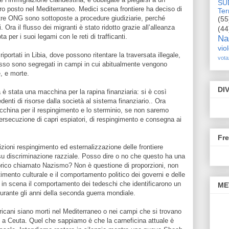
SU
loro posto nel Mediterraneo. Medici scena frontiere ha deciso di
Terr
altre ONG sono sottoposte a procedure giudiziarie, perché
(55
i. Ora il flusso dei migranti è stato ridotto grazie all’alleanza
(44
a per i suoi legami con le reti di trafficanti.
Na
vio
iportati in Libia, dove possono ritentare la traversata illegale,
vota
sso sono segregati in campi in cui abitualmente vengono
e, e morte.
DI
è stata una macchina per la rapina finanziaria: si è così
enti di risorse dalla società al sistema finanziario.. Ora
cchina per il respingimento e lo sterminio, se non saremo
 persecuzione di capri espiatori, di respingimento e consegna ai
Fr
izioni respingimento ed esternalizzazione delle frontiere
 su discriminazione razziale. Posso dire o no che questo ha una
rico chiamato Nazismo? Non è questione di proporzioni, non
imento culturale e il comportamento politico dei governi e delle
 in scena il comportamento dei tedeschi che identificarono un
ME
durante gli anni della seconda guerra mondiale.
ricani siano morti nel Mediterraneo o nei campi che si trovano
no a Ceuta. Quel che sappiamo è che la carneficina attuale è