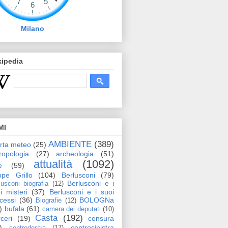
Milano
kipedia
MI
AMBIENTE
(389)
erta meteo
(25)
ropologia
(27)
archeologia
(51)
attualità
(1092)
e
(59)
pe Grillo
(104)
Berlusconi
(79)
Berlusconi e i
lusconi biografia
(12)
i misteri
(37)
Berlusconi e i suoi
cessi
(36)
BOLOGNa
Biografie
(12)
)
bufala
(61)
camera dei deputati
(10)
Casta
(192)
ceri
(19)
censura
)
centrosinistra
centrodestra
(17)