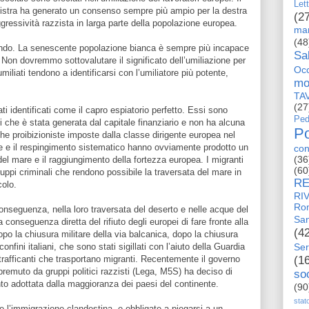
Let
sinistra ha generato un consenso sempre più ampio per la destra
(2
gressività razzista in larga parte della popolazione europea.
man
(48
lendo. La senescente popolazione bianca è sempre più incapace
Sa
 Non dovremmo sottovalutare il significato dell’umiliazione per
Occ
miliati tendono a identificarsi con l’umiliatore più potente,
mo
TA
(27
ti identificati come il capro espiatorio perfetto. Essi sono
Ped
si che è stata generata dal capitale finanziario e non ha alcuna
Po
che proibizioniste imposte dalla classe dirigente europea nel
re e il respingimento sistematico hanno ovviamente prodotto un
con
(36
del mare e il raggiungimento della fortezza europea. I migranti
(60
ruppi criminali che rendono possibile la traversata del mare in
RE
colo.
RI
Ro
onseguenza, nella loro traversata del deserto e nelle acque del
San
conseguenza diretta del rifiuto degli europei di fare fronte alla
(4
Dopo la chiusura militare della via balcanica, dopo la chiusura
onfini italiani, che sono stati sigillati con l’aiuto della Guardia
Ser
 trafficanti che trasportano migranti. Recentemente il governo
(1
 premuto da gruppi politici razzisti (Lega, M5S) ha deciso di
so
to adottata dalla maggioranza dei paesi del continente.
(90
stat
 l’immigrazione clandestina, e obbligate a piegarsi a un