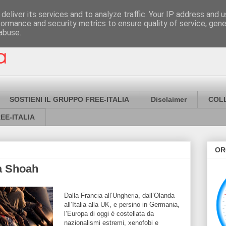
deliver its services and to analyze traffic. Your IP address and 
formance and security metrics to ensure quality of service, gen
abuse.
SOSTIENI IL GRUPPO FREE-ITALIA
Disclaimer
COL
EE-ITALIA
OR
a Shoah
Dalla F
rancia all’Ungheria, dall’Olanda
all’Italia alla UK, e persino in Germania,
l’Europa di oggi è costellata da
nazionalismi estremi, xenofobi e