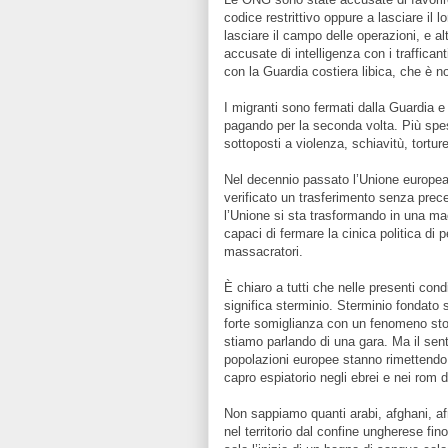
codice restrittivo oppure a lasciare il 
lasciare il campo delle operazioni, e 
accusate di intelligenza con i trafficant
con la Guardia costiera libica, che è not
I migranti sono fermati dalla Guardia e r
pagando per la seconda volta. Più spe
sottoposti a violenza, schiavitù, tortur
Nel decennio passato l’Unione europea 
verificato un trasferimento senza preced
l’Unione si sta trasformando in una ma
capaci di fermare la cinica politica di
massacratori.
È chiaro a tutti che nelle presenti cond
significa sterminio. Sterminio fondato
forte somiglianza con un fenomeno sto
stiamo parlando di una gara. Ma il sent
popolazioni europee stanno rimettendo
capro espiatorio negli ebrei e nei rom 
Non sappiamo quanti arabi, afghani, af
nel territorio dal confine ungherese fi