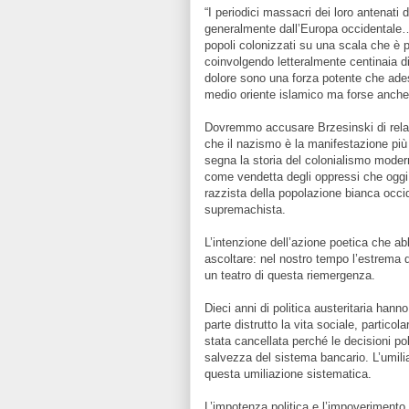
“I periodici massacri dei loro antenati 
generalmente dall’Europa occidentale…
popoli colonizzati su una scala che è p
coinvolgendo letteralmente centinaia di 
dolore sono una forza potente che ade
medio oriente islamico ma forse anche 
Dovremmo accusare Brzesinski di relat
che il nazismo è la manifestazione più
segna la storia del colonialismo mode
come vendetta degli oppressi che oggi
razzista della popolazione bianca occid
supremachista.
L’intenzione dell’azione poetica che ab
ascoltare: nel nostro tempo l’estrema 
un teatro di questa riemergenza.
Dieci anni di politica austeritaria han
parte distrutto la vita sociale, partico
stata cancellata perché le decisioni pol
salvezza del sistema bancario. L’umilia
questa umiliazione sistematica.
L’impotenza politica e l’impoverimento s