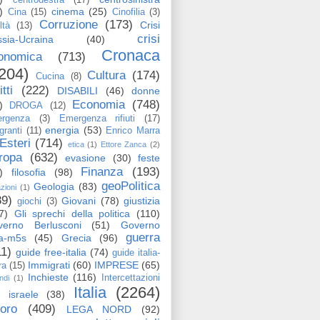
)
cinema
(25)
Cina
(15)
Cinofilia
(3)
Corruzione
(173)
Crisi
ltà
(13)
crisi
sia-Ucraina
(40)
Cronaca
onomica
(713)
204)
Cultura
(174)
Cucina
(8)
itti
(222)
DISABILI
(46)
donne
Economia
(748)
)
DROGA
(12)
rgenza
(3)
Emergenza rifiuti
(17)
energia
(53)
granti
(11)
Enrico Marra
Esteri
(714)
etica
(1)
Ettore Zanca
(2)
ropa
(632)
evasione
(30)
feste
Finanza
(193)
)
filosofia
(98)
geoPolitica
Geologia
(83)
azioni
(1)
89)
Giovani
(78)
giustizia
giochi
(3)
7)
Gli sprechi della politica
(110)
verno Berlusconi
(51)
Governo
guerra
ga-m5s
(45)
Grecia
(96)
11)
guide free-italia
(74)
guide italia-
Immigrati
(60)
IMPRESE
(65)
ra
(15)
Inchieste
(116)
Intercettazioni
ndi
(1)
Italia
(2264)
israele
(38)
voro
(409)
LEGA NORD
(92)