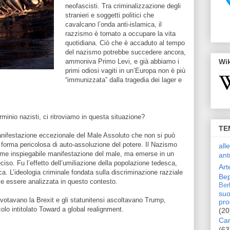
neofascisti. Tra criminalizzazione degli
stranieri e soggetti politici che
cavalcano l’onda anti-islamica, il
razzismo è tornato a occupare la vita
quotidiana. Ciò che è accaduto al tempo
del nazismo potrebbe succedere ancora,
ammoniva Primo Levi, e già abbiamo i
Wi
primi odiosi vagiti in un’Europa non è più
“immunizzata” dalla tragedia dei lager e
rminio nazisti, ci ritroviamo in questa situazione?
TE
nifestazione eccezionale del Male Assoluto che non si può
a forma pericolosa di auto-assoluzione del potere. Il Nazismo
all
come inspiegabile manifestazione del male, ma emerse in un
ant
ciso. Fu l’effetto dell’umiliazione della popolazione tedesca,
Art
a. L’ideologia criminale fondata sulla discriminazione razziale
Bep
eve essere analizzata in questo contesto.
Ber
suo
 votavano la Brexit e gli statunitensi ascoltavano Trump,
pro
lo intitolato Toward a global realignment.
(20
Car
(63