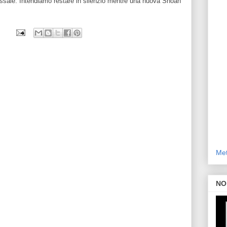
lossale. Intendiamo restare in silenzio mentre una nuova Shoah
Met
NO