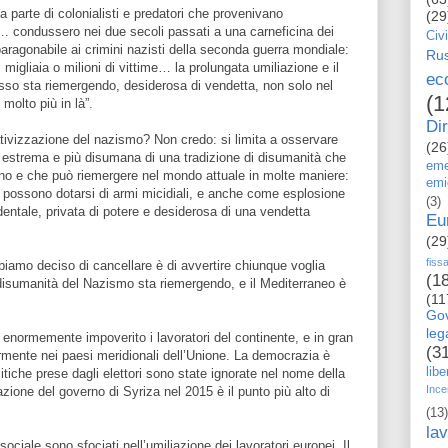
da parte di colonialisti e predatori che provenivano
(29
. condussero nei due secoli passati a una carneficina dei
Civi
aragonabile ai crimini nazisti della seconda guerra mondiale:
Rus
migliaia o milioni di vittime… la prolungata umiliazione e il
ec
sso sta riemergendo, desiderosa di vendetta, non solo nel
(1
molto più in là”.
Dir
ivizzazione del nazismo? Non credo: si limita a osservare
(26
 estrema e più disumana di una tradizione di disumanità che
eme
rno e che può riemergere nel mondo attuale in molte maniere:
emi
 possono dotarsi di armi micidiali, e anche come esplosione
(3)
entale, privata di potere e desiderosa di una vendetta
Eu
(29
fiss
biamo deciso di cancellare è di avvertire chiunque voglia
(1
disumanità del Nazismo sta riemergendo, e il Mediterraneo è
(11
Go
le
no enormemente impoverito i lavoratori del continente, e in gran
(3
larmente nei paesi meridionali dell’Unione. La democrazia è
libe
itiche prese dagli elettori sono state ignorate nel nome della
Ince
zione del governo di Syriza nel 2015 è il punto più alto di
(13)
la
ociale sono sfociati nell’umiliazione dei lavoratori europei. Il