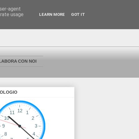
user-agent
erate usage
LEARN MORE
GOT IT
LABORA CON NOI
OLOGIO