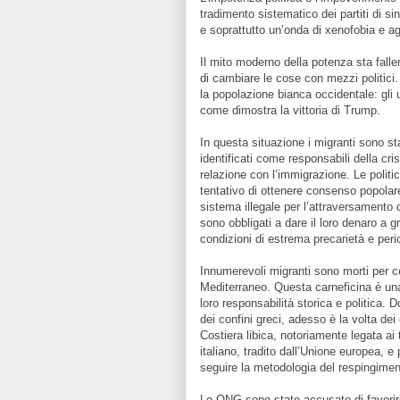
tradimento sistematico dei partiti di 
e soprattutto un’onda di xenofobia e ag
Il mito moderno della potenza sta fal
di cambiare le cose con mezzi politici.
la popolazione bianca occidentale: gli u
come dimostra la vittoria di Trump.
In questa situazione i migranti sono sta
identificati come responsabili della cri
relazione con l’immigrazione. Le politi
tentativo di ottenere consenso popola
sistema illegale per l’attraversamento 
sono obbligati a dare il loro denaro a g
condizioni di estrema precarietà e peri
Innumerevoli migranti sono morti per c
Mediterraneo. Questa carneficina è una 
loro responsabilità storica e politica. 
dei confini greci, adesso è la volta dei c
Costiera libica, notoriamente legata ai
italiano, tradito dall’Unione europea, e
seguire la metodologia del respingimen
Le ONG sono state accusate di favorire