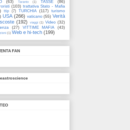
D
(63)
TASSE
(86)
Taranto
(1)
oristi
(103)
trattativa Stato - Mafia
)
TURCHIA
(117)
turismo
ttip
(7)
USA
(266)
Verità
)
vaticano
(55)
scoste
(192)
Video
(32)
viaggi
(1)
lenza
(27)
VITTIME MAFIA
(43)
Web e hi-tech
(199)
zioni
(1)
VENTA FAN
eeastroscience
TEO