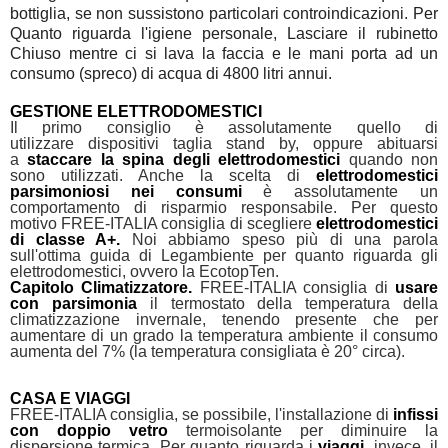
bottiglia, se non sussistono particolari controindicazioni. Per
Quanto riguarda l'igiene personale, Lasciare il rubinetto
Chiuso mentre ci si lava la faccia e le mani porta ad un
consumo (spreco) di acqua di 4800 litri annui.
GESTIONE ELETTRODOMESTICI
Il primo consiglio è assolutamente quello di
utilizzare dispositivi taglia stand by, oppure abituarsi
a
staccare la spina degli elettrodomestici
quando non
sono utilizzati. Anche la scelta di
elettrodomestici
parsimoniosi nei consumi
è assolutamente un
comportamento di risparmio responsabile. Per questo
motivo FREE-ITALIA consiglia di scegliere
elettrodomestici
di classe A+.
Noi abbiamo speso più di una parola
sull'ottima guida di Legambiente per quanto riguarda gli
elettrodomestici, ovvero la EcotopTen.
Capitolo Climatizzatore.
FREE-ITALIA consiglia di
usare
con parsimonia
il termostato della temperatura della
climatizzazione invernale, tenendo presente che per
aumentare di un grado la temperatura ambiente il consumo
aumenta del 7% (la temperatura consigliata è 20° circa).
CASA E VIAGGI
FREE-ITALIA consiglia, se possibile, l'installazione di
infissi
con doppio vetro
termoisolante per diminuire la
dispersione termica
. Per quanto riguarda i
viaggi
, invece, il