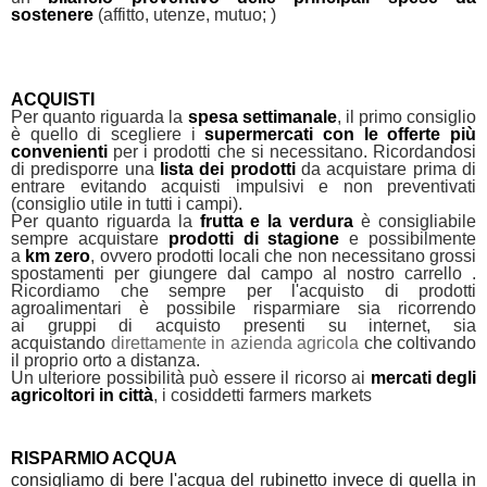
sostenere
(affitto, utenze, mutuo; )
ACQUISTI
Per quanto riguarda la
spesa settimanale
, il primo consiglio
è quello di scegliere i
supermercati con le offerte più
convenienti
per i prodotti che si necessitano. Ricordandosi
di predisporre una
lista dei prodotti
da acquistare prima di
entrare evitando acquisti impulsivi e non preventivati
(consiglio utile in tutti i campi).
Per quanto riguarda la
frutta e la verdura
è consigliabile
sempre acquistare
prodotti di stagione
e possibilmente
a
km zero
, ovvero prodotti locali che non necessitano grossi
spostamenti per giungere dal campo al nostro carrello .
Ricordiamo che sempre per l'acquisto di prodotti
agroalimentari è possibile risparmiare sia ricorrendo
ai gruppi di acquisto presenti su internet, sia
acquistando
direttamente in azienda agricola
che coltivando
il proprio orto a distanza.
Un ulteriore possibilità può essere il ricorso ai
mercati degli
agricoltori in città
, i cosiddetti farmers markets
RISPARMIO ACQUA
consigliamo di bere l'acqua del rubinetto invece di quella in