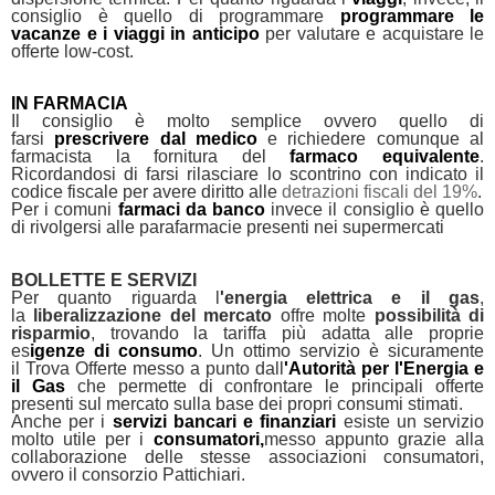
consiglio è quello di programmare
programmare le
vacanze e i viaggi in anticipo
per valutare e acquistare le
offerte low-cost.
IN FARMACIA
Il consiglio è molto semplice ovvero quello di
farsi
prescrivere dal medico
e richiedere comunque al
farmacista la fornitura del
farmaco equivalente
.
Ricordandosi di farsi rilasciare lo scontrino con indicato il
codice fiscale per avere diritto alle
detrazioni fiscali del 19%
.
Per i comuni
farmaci da banco
invece il consiglio è quello
di rivolgersi alle parafarmacie presenti nei supermercati
BOLLETTE E SERVIZI
Per quanto riguarda l
'energia elettrica e il gas
,
la
liberalizzazione del mercato
offre molte
possibilità di
risparmio
, trovando la tariffa più adatta alle proprie
es
igenze di consumo
. Un ottimo servizio è sicuramente
il Trova Offerte messo a punto dall
'Autorità per l'Energia e
il Gas
che permette di confrontare le principali offerte
presenti sul mercato sulla base dei propri consumi stimati.
Anche per i
servizi bancari e finanziari
esiste un servizio
molto utile per i
consumatori,
messo appunto grazie alla
collaborazione delle stesse associazioni consumatori,
ovvero il consorzio Pattichiari.