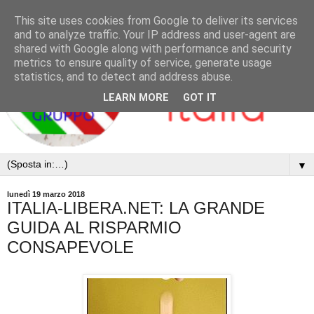
This site uses cookies from Google to deliver its services
and to analyze traffic. Your IP address and user-agent are
shared with Google along with performance and security
metrics to ensure quality of service, generate usage
statistics, and to detect and address abuse.
LEARN MORE
GOT IT
▼
lunedì 19 marzo 2018
ITALIA-LIBERA.NET: LA GRANDE
GUIDA AL RISPARMIO
CONSAPEVOLE