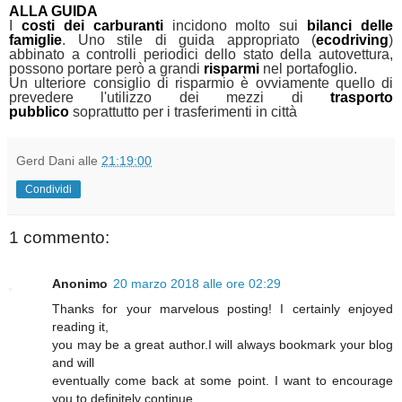
ALLA GUIDA
I
costi dei carburanti
incidono molto sui
bilanci delle
famiglie
. Uno stile di guida appropriato (
ecodriving
)
abbinato a controlli periodici dello stato della autovettura,
possono portare però a grandi
risparmi
nel portafoglio.
Un ulteriore consiglio di risparmio è ovviamente quello di
prevedere l'utilizzo dei mezzi di
trasporto
pubblico
soprattutto per i trasferimenti in città
Gerd Dani
alle
21:19:00
Condividi
1 commento:
Anonimo
20 marzo 2018 alle ore 02:29
Thanks for your marvelous posting! I certainly enjoyed
reading it,
you may be a great author.I will always bookmark your blog
and will
eventually come back at some point. I want to encourage
you to definitely continue