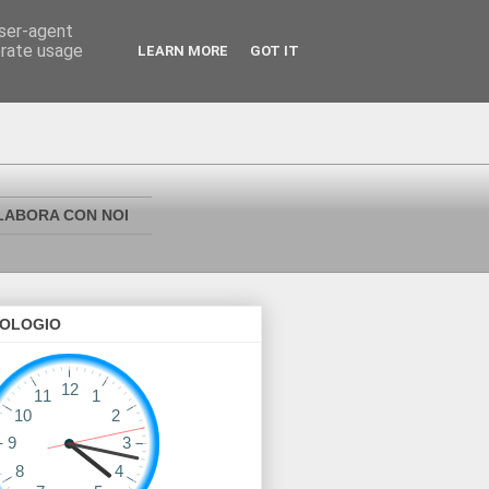
user-agent
erate usage
LEARN MORE
GOT IT
LABORA CON NOI
OLOGIO