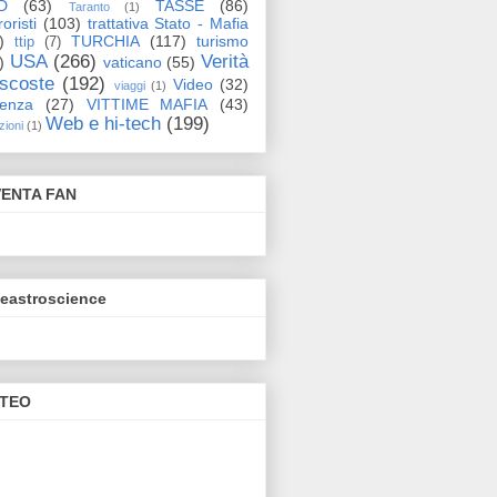
D
(63)
TASSE
(86)
Taranto
(1)
oristi
(103)
trattativa Stato - Mafia
)
TURCHIA
(117)
turismo
ttip
(7)
USA
(266)
Verità
)
vaticano
(55)
scoste
(192)
Video
(32)
viaggi
(1)
lenza
(27)
VITTIME MAFIA
(43)
Web e hi-tech
(199)
zioni
(1)
VENTA FAN
eeastroscience
TEO