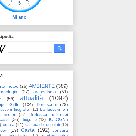
Milano
kipedia
MI
AMBIENTE
(389)
erta meteo
(25)
ropologia
(27)
archeologia
(51)
attualità
(1092)
e
(59)
pe Grillo
(104)
Berlusconi
(79)
Berlusconi e i
lusconi biografia
(12)
i misteri
(37)
Berlusconi e i suoi
cessi
(36)
BOLOGNa
Biografie
(12)
)
bufala
(61)
camera dei deputati
(10)
Casta
(192)
ceri
(19)
censura
)
centrosinistra
centrodestra
(17)