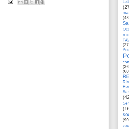
Let
(2
man
(48
Sa
Occ
mo
TA
(27
Ped
Po
con
(36
(60
RE
RI
Ro
San
(4
Ser
(1
so
(90
stat