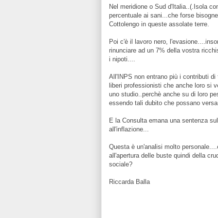
Nel meridione o Sud d'Italia..(.Isola co
percentuale ai sani...che forse bisogn
Cottolengo in queste assolate terre.
Poi c'è il lavoro nero, l'evasione....in
rinunciare ad un 7% della vostra ricchi
i nipoti....
All'INPS non entrano più i contributi di
liberi professionisti che anche loro si
uno studio..perchè anche su di loro pes
essendo tali dubito che possano versar
E la Consulta emana una sentenza sull
all'inflazione...
Questa è un'analisi molto personale....
all'apertura delle buste quindi della cr
sociale?
Riccarda Balla