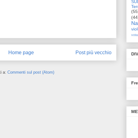
SU
Terr
(55
(44
Na
vio
vota
Home page
Post più vecchio
DI
ti a:
Commenti sul post (Atom)
Fr
ME