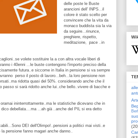
delle poste le Buste
arancioni dell' INPS...il
colore è stato scelto per
convincere che la vita da
monaco buddista sia la via
da seguire...rinunce,
preghiere, rispetto,
Wi
meditazione, pace ..in
glioni..se volete sostituire la a con altra vocale liberi di
aranno i 40enni ...le buste contengono l'importo preciso della
ecisamente futura..e siccome in Italia in pensione si va sempre
avranno perso il posto di lavoro...beh...la loro pensione non
TE
ersati..ma ridotta quasi del 50%. considerando anche che il
 passo si sarà ridotto anche lui..che bello..vivere di bacche e
all
ant
Art
 oramai ininterrottamente..ma le statistiche dicevano che in
Bep
 dico debellata....ma ...ah già ..anche del PIL si era detto
Ber
suo
pro
bili...Sono DEI dell'Olimpo!..pensioni a politici mai visti..e
(20
e la pensione fanno magari anche danno..
Car
(63