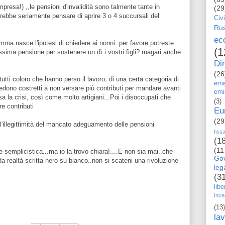
mpresa!) ,,le pensioni d'invalidità sono talmente tante in
(29
erebbe seriamente pensare di aprire 3 o 4 succursali del
Civi
Rus
ec
somma nasce l'ipotesi di chiedere ai nonni: per favore potreste
(1
ssima pensione per sostenere un dì i vostri figli? magari anche
Dir
(26
 tutti coloro che hanno perso il lavoro, di una certa categoria di
eme
 vedono costretti a non versare più contributi per mandare avanti
emi
a la crisi, così come molto artigiani...Poi i disoccupati che
(3)
e contributi
Eu
(29
'illegittimità del mancato adeguamento delle pensioni
fiss
(1
(11
e semplicistica...ma io la trovo chiara!....E non sia mai..che
Go
uda realtà scritta nero su bianco..non si scateni una rivoluzione
le
(3
libe
Ince
(13)
la