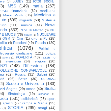
lotte sociali
tere
(3)
LOBBY
(11)
78)
M5S
(149)
mafia
(267)
ovra finanziaria
(62)
marijuana
Medicina e
)
Mario Monti
(96)
lute
(699)
migranti
(53)
Misteri e
News
ulto
(111)
musica
(41)
ndo
(333)
NO
Nino Di Matteo
(8)
V E MUOS
(76)
NUCLEARE
notizie
(1)
)
Pd
(25)
OGM
(3)
Ong
(11)
ONU
(1)
Pensioni
(49)
Poesia
(120)
ofilia
(4)
litica
(1076)
Politici e
troversie giudiziarie
(121)
polizia
)
POVERTÀ
(43)
razzismo
potere
(1)
)
religioni
(20)
referendum
(14)
NZI
(148)
Riflessioni
(184)
VOLUZIONE CONSAPEVOLE
(33)
ma
(62)
Russia
(31)
Salvini
(20)
scienza
ità
(96)
Satira
(30)
24)
Scuola e Università
(183)
Sicilia
vizi Segreti
(29)
sesso
(40)
68)
Simbologia
(19)
sindacati
(1)
cietà
(531)
solidarietà
(25)
sport
)
Stampa e Media
(95)
sprechi
(7)
STORIA
(295)
stragi
(44)
o
(1)