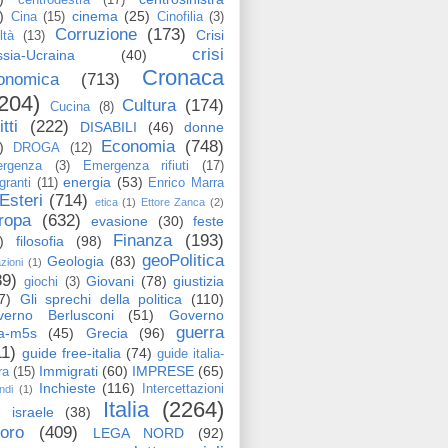
)
cinema
(25)
Cina
(15)
Cinofilia
(3)
Corruzione
(173)
Crisi
ltà
(13)
crisi
sia-Ucraina
(40)
Cronaca
onomica
(713)
204)
Cultura
(174)
Cucina
(8)
itti
(222)
DISABILI
(46)
donne
Economia
(748)
)
DROGA
(12)
rgenza
(3)
Emergenza rifiuti
(17)
energia
(53)
granti
(11)
Enrico Marra
Esteri
(714)
etica
(1)
Ettore Zanca
(2)
ropa
(632)
evasione
(30)
feste
Finanza
(193)
)
filosofia
(98)
geoPolitica
Geologia
(83)
azioni
(1)
89)
Giovani
(78)
giustizia
giochi
(3)
7)
Gli sprechi della politica
(110)
verno Berlusconi
(51)
Governo
guerra
ga-m5s
(45)
Grecia
(96)
11)
guide free-italia
(74)
guide italia-
Immigrati
(60)
IMPRESE
(65)
ra
(15)
Inchieste
(116)
Intercettazioni
ndi
(1)
Italia
(2264)
israele
(38)
voro
(409)
LEGA NORD
(92)