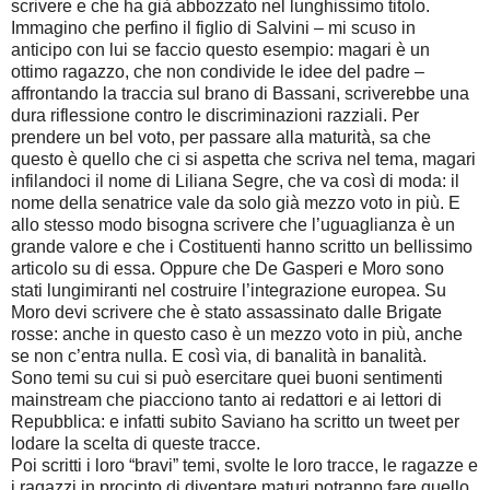
scrivere e che ha già abbozzato nel lunghissimo titolo.
Immagino che perfino il figlio di Salvini – mi scuso in
anticipo con lui se faccio questo esempio: magari è un
ottimo ragazzo, che non condivide le idee del padre –
affrontando la traccia sul brano di Bassani, scriverebbe una
dura riflessione contro le discriminazioni razziali. Per
prendere un bel voto, per passare alla maturità, sa che
questo è quello che ci si aspetta che scriva nel tema, magari
infilandoci il nome di Liliana Segre, che va così di moda: il
nome della senatrice vale da solo già mezzo voto in più. E
allo stesso modo bisogna scrivere che l’uguaglianza è un
grande valore e che i Costituenti hanno scritto un bellissimo
articolo su di essa. Oppure che De Gasperi e Moro sono
stati lungimiranti nel costruire l’integrazione europea. Su
Moro devi scrivere che è stato assassinato dalle Brigate
rosse: anche in questo caso è un mezzo voto in più, anche
se non c’entra nulla. E così via, di banalità in banalità.
Sono temi su cui si può esercitare quei buoni sentimenti
mainstream che piacciono tanto ai redattori e ai lettori di
Repubblica: e infatti subito Saviano ha scritto un tweet per
lodare la scelta di queste tracce.
Poi scritti i loro “bravi” temi, svolte le loro tracce, le ragazze e
i ragazzi in procinto di diventare maturi potranno fare quello