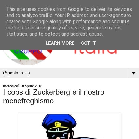
This site uses cookies from Google to deliver its services
and to analyze traffic. Your IP address and user-agent are
shared with Google along with performance and security
metrics to ensure quality of service, generate usage
statistics, and to detect and address abuse.
LEARN MORE
GOT IT
▼
mercoledì 18 aprile 2018
I cops di Zuckerberg e il nostro
menefreghismo