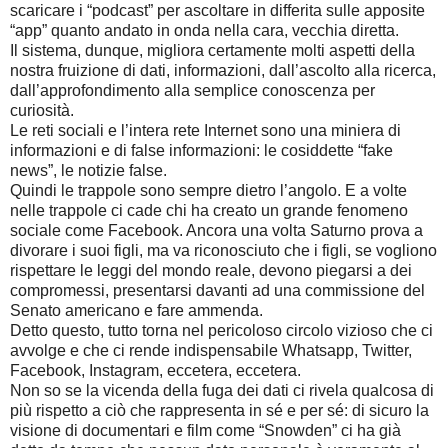
scaricare i “podcast” per ascoltare in differita sulle apposite
“app” quanto andato in onda nella cara, vecchia diretta.
Il sistema, dunque, migliora certamente molti aspetti della
nostra fruizione di dati, informazioni, dall’ascolto alla ricerca,
dall’approfondimento alla semplice conoscenza per
curiosità.
Le reti sociali e l’intera rete Internet sono una miniera di
informazioni e di false informazioni: le cosiddette “fake
news”, le notizie false.
Quindi le trappole sono sempre dietro l’angolo. E a volte
nelle trappole ci cade chi ha creato un grande fenomeno
sociale come Facebook. Ancora una volta Saturno prova a
divorare i suoi figli, ma va riconosciuto che i figli, se vogliono
rispettare le leggi del mondo reale, devono piegarsi a dei
compromessi, presentarsi davanti ad una commissione del
Senato americano e fare ammenda.
Detto questo, tutto torna nel pericoloso circolo vizioso che ci
avvolge e che ci rende indispensabile Whatsapp, Twitter,
Facebook, Instagram, eccetera, eccetera.
Non so se la vicenda della fuga dei dati ci rivela qualcosa di
più rispetto a ciò che rappresenta in sé e per sé: di sicuro la
visione di documentari e film come “Snowden” ci ha già