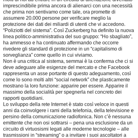
imprescindibile prima ancora di alienarci con una necessità
che prima non sentivamo come tale, ora promette di
assumere 20.000 persone per verificare meglio la
protezione dei dati dei miliardi di utenti che vi accedono.
“Poliziotti del sistema”. Così Zuckerberg ha definito la nuova
linea politico-amministrativa del suo gruppo: “Ho sbagliato”,
ha ammesso e ha continuato affermando che occorre
rivedere gli standard di protezione in un “capitalismo di
sorveglianza” come quello in cui viviamo.
Non è una critica al sistema, semmai è la conferma che ci si
deve adeguare alle esigenze del mercato e che Facebook
rappresenta un asse portante di questo adeguamento, così
come lo sono molti altri “social network” che plasticamente
mostrano la loro funzione: apparire per essere. Apparire il
massimo della socialità per spegnerla nel concreto dei
rapporti quotidiani.
Lo sviluppo della rete Internet è stato così veloce in questi
anni da coinvolgere i rami della telefonia, della televisione e
persino della comunicazione radiofonica. Non c’è nessuna
emittente che non osi sottrarsi – pena una esclusione da un
circuito di virtuosismi legati alle moderne tecnologie – alle
trasmissioni in “streaming” o a invitare i suoi ascoltatori a