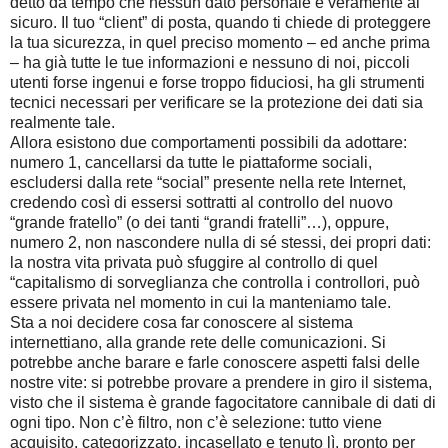
detto da tempo che nessun dato personale è veramente al
sicuro. Il tuo “client” di posta, quando ti chiede di proteggere
la tua sicurezza, in quel preciso momento – ed anche prima
– ha già tutte le tue informazioni e nessuno di noi, piccoli
utenti forse ingenui e forse troppo fiduciosi, ha gli strumenti
tecnici necessari per verificare se la protezione dei dati sia
realmente tale.
Allora esistono due comportamenti possibili da adottare:
numero 1, cancellarsi da tutte le piattaforme sociali,
escludersi dalla rete “social” presente nella rete Internet,
credendo così di essersi sottratti al controllo del nuovo
“grande fratello” (o dei tanti “grandi fratelli”…), oppure,
numero 2, non nascondere nulla di sé stessi, dei propri dati:
la nostra vita privata può sfuggire al controllo di quel
“capitalismo di sorveglianza che controlla i controllori, può
essere privata nel momento in cui la manteniamo tale.
Sta a noi decidere cosa far conoscere al sistema
internettiano, alla grande rete delle comunicazioni. Si
potrebbe anche barare e farle conoscere aspetti falsi delle
nostre vite: si potrebbe provare a prendere in giro il sistema,
visto che il sistema è grande fagocitatore cannibale di dati di
ogni tipo. Non c’è filtro, non c’è selezione: tutto viene
acquisito, categorizzato, incasellato e tenuto lì, pronto per