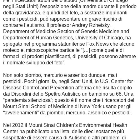
Per i ricercatori autori dello studio (Università di Chicago
negli Stati Uniti) l’esposizione della madre durante il periodo
della gravidanza, e quindi del feto, a sostanze inquinanti
come i pesticidi, può rappresentare un grave rischio di
contrarre l’autismo. Il professor Andrey Rzhetsky,
Department of Medicine Section of Genetic Medicine and
Department of Human Genetics, University of Chicago, ha
spiegato nel programma statunitense Fox News che alcune
molecole, microscopiche particelle “[…] come quelle di
farmaci, di prodotti plastificanti, di pesticidi, possono alterare
il normale sviluppo del feto”.
Non solo piombo, mercurio e arsenico dunque, ma i
pesticidi. Pochi giorni fa, negli Stati Uniti, lo U.S. Center for
Disease Control and Prevention afferma che risulta colpito
dai Disordini dello Spettro Autistico un bambino su 68. Una
“pandemia silenziosa”; questo è il nome che i ricercatori del
Mount Sinai School of Medicine di New York usano per gli
“avvelenamenti” da piombo, mercurio, arsenico e pesticidi.
Nel 2012 il Mount Sinai Chldren’s Environmental Health
Center ha pubblicato una lista, delle dieci sostanze più
sospettate di essere causa di Autismo e altri problemi di