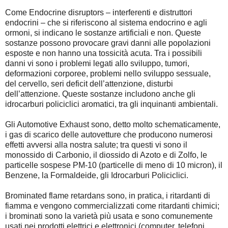
Come Endocrine disruptors – interferenti e distruttori
endocrini – che si riferiscono al sistema endocrino e agli
ormoni, si indicano le sostanze artificiali e non. Queste
sostanze possono provocare gravi danni alle popolazioni
esposte e non hanno una tossicità acuta. Tra i possibili
danni vi sono i problemi legati allo sviluppo, tumori,
deformazioni corporee, problemi nello sviluppo sessuale,
del cervello, seri deficit dell’attenzione, disturbi
dell’attenzione. Queste sostanze includono anche gli
idrocarburi policiclici aromatici, tra gli inquinanti ambientali.
Gli Automotive Exhaust sono, detto molto schematicamente,
i gas di scarico delle autovetture che producono numerosi
effetti avversi alla nostra salute; tra questi vi sono il
monossido di Carbonio, il diossido di Azoto e di Zolfo, le
particelle sospese PM-10 (particelle di meno di 10 micron), il
Benzene, la Formaldeide, gli Idrocarburi Policiclici.
Brominated flame retardans sono, in pratica, i ritardanti di
fiamma e vengono commercializzati come ritardanti chimici;
i brominati sono la varietà più usata e sono comunemente
usati nei prodotti elettrici e elettronici (computer, telefoni