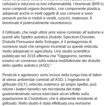
cellulari) e riducono la loro infiammabilità. I brominati (BRFs)
sono composti organo-bromidici, con componente plastica,
adoperati anche in molti oggetti di uso comune e sono
presenti anche in mobili e vestiti, cuscini, materassi. Il
brominato è potenzialmente neurotossico.
Il Glifosato, che negli ultimi anni viene correlato all’autismo e
quindi allo Spettro autistico (Autistic Spectrum Disorder,
Disturbi Persuasivi dello Sviluppo, è il protagonista di
numerosi studi che vengono incentrati su questo erbicida
molto adoperato in agricoltura. Uno studio scientifico
pubblicato nel 2018 afferma che “Oggigiorno, sembra
esserci un consenso sulla natura multifattoriale dei disturbi
dello spettro autistico (ASD).”
Pesticidi e agrotossici sono inclusi nella lunga lista di fattori
di stress ambientali correlati all’ASD. L’ingestione di
glifosato (GLY), erbicida sistemico ad ampio spettro, può
ridurre i batteri benefici nel microbiota del tratto
gastrointestinale senza esercitare alcun effetto sulla
popolazione di Clostridium, che è altamente resistente al
glifosato. Nello studio è stata effettuata una revisione