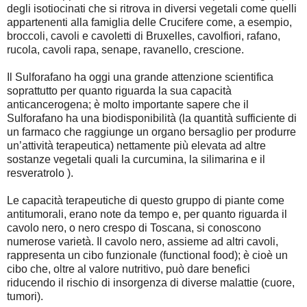
degli isotiocinati che si ritrova in diversi vegetali come quelli
appartenenti alla famiglia delle Crucifere come, a esempio,
broccoli, cavoli e cavoletti di Bruxelles, cavolfiori, rafano,
rucola, cavoli rapa, senape, ravanello, crescione.
Il Sulforafano ha oggi una grande attenzione scientifica
soprattutto per quanto riguarda la sua capacità
anticancerogena; è molto importante sapere che il
Sulforafano ha una biodisponibilità (la quantità sufficiente di
un farmaco che raggiunge un organo bersaglio per produrre
un’attività terapeutica) nettamente più elevata ad altre
sostanze vegetali quali la curcumina, la silimarina e il
resveratrolo ).
Le capacità terapeutiche di questo gruppo di piante come
antitumorali, erano note da tempo e, per quanto riguarda il
cavolo nero, o nero crespo di Toscana, si conoscono
numerose varietà. Il cavolo nero, assieme ad altri cavoli,
rappresenta un cibo funzionale (functional food); è cioè un
cibo che, oltre al valore nutritivo, può dare benefici
riducendo il rischio di insorgenza di diverse malattie (cuore,
tumori).