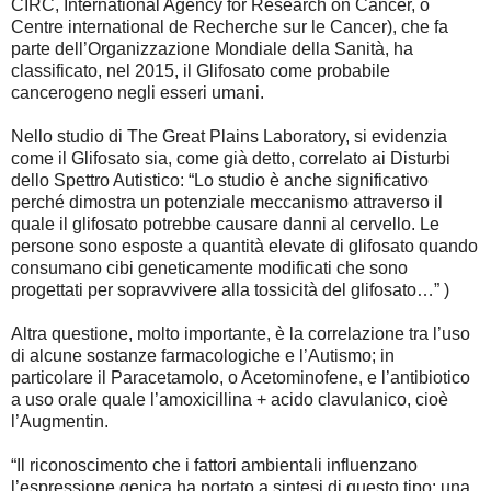
CIRC, International Agency for Research on Cancer, o
Centre international de Recherche sur le Cancer), che fa
parte dell’Organizzazione Mondiale della Sanità, ha
classificato, nel 2015, il Glifosato come probabile
cancerogeno negli esseri umani.
Nello studio di The Great Plains Laboratory, si evidenzia
come il Glifosato sia, come già detto, correlato ai Disturbi
dello Spettro Autistico: “Lo studio è anche significativo
perché dimostra un potenziale meccanismo attraverso il
quale il glifosato potrebbe causare danni al cervello. Le
persone sono esposte a quantità elevate di glifosato quando
consumano cibi geneticamente modificati che sono
progettati per sopravvivere alla tossicità del glifosato…” )
Altra questione, molto importante, è la correlazione tra l’uso
di alcune sostanze farmacologiche e l’Autismo; in
particolare il Paracetamolo, o Acetominofene, e l’antibiotico
a uso orale quale l’amoxicillina + acido clavulanico, cioè
l’Augmentin.
“Il riconoscimento che i fattori ambientali influenzano
l’espressione genica ha portato a sintesi di questo tipo: una