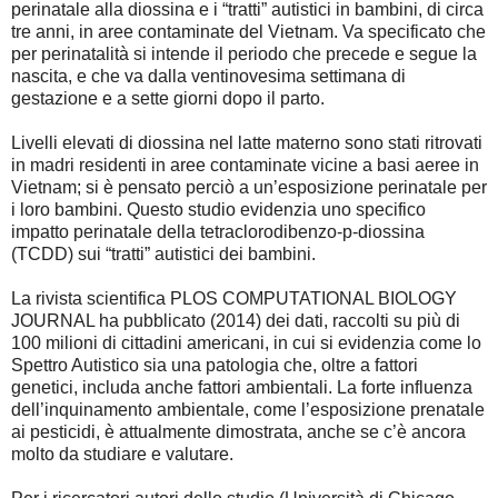
perinatale alla diossina e i “tratti” autistici in bambini, di circa
tre anni, in aree contaminate del Vietnam. Va specificato che
per perinatalità si intende il periodo che precede e segue la
nascita, e che va dalla ventinovesima settimana di
gestazione e a sette giorni dopo il parto.
Livelli elevati di diossina nel latte materno sono stati ritrovati
in madri residenti in aree contaminate vicine a basi aeree in
Vietnam; si è pensato perciò a un’esposizione perinatale per
i loro bambini. Questo studio evidenzia uno specifico
impatto perinatale della tetraclorodibenzo-p-diossina
(TCDD) sui “tratti” autistici dei bambini.
La rivista scientifica PLOS COMPUTATIONAL BIOLOGY
JOURNAL ha pubblicato (2014) dei dati, raccolti su più di
100 milioni di cittadini americani, in cui si evidenzia come lo
Spettro Autistico sia una patologia che, oltre a fattori
genetici, includa anche fattori ambientali. La forte influenza
dell’inquinamento ambientale, come l’esposizione prenatale
ai pesticidi, è attualmente dimostrata, anche se c’è ancora
molto da studiare e valutare.