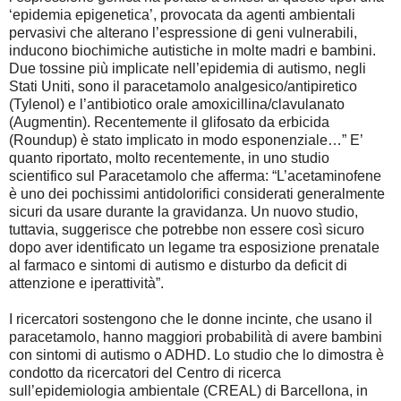
‘epidemia epigenetica’, provocata da agenti ambientali
pervasivi che alterano l’espressione di geni vulnerabili,
inducono biochimiche autistiche in molte madri e bambini.
Due tossine più implicate nell’epidemia di autismo, negli
Stati Uniti, sono il paracetamolo analgesico/antipiretico
(Tylenol) e l’antibiotico orale amoxicillina/clavulanato
(Augmentin). Recentemente il glifosato da erbicida
(Roundup) è stato implicato in modo esponenziale…” E’
quanto riportato, molto recentemente, in uno studio
scientifico sul Paracetamolo che afferma: “L’acetaminofene
è uno dei pochissimi antidolorifici considerati generalmente
sicuri da usare durante la gravidanza. Un nuovo studio,
tuttavia, suggerisce che potrebbe non essere così sicuro
dopo aver identificato un legame tra esposizione prenatale
al farmaco e sintomi di autismo e disturbo da deficit di
attenzione e iperattività”.
I ricercatori sostengono che le donne incinte, che usano il
paracetamolo, hanno maggiori probabilità di avere bambini
con sintomi di autismo o ADHD. Lo studio che lo dimostra è
condotto da ricercatori del Centro di ricerca
sull’epidemiologia ambientale (CREAL) di Barcellona, in