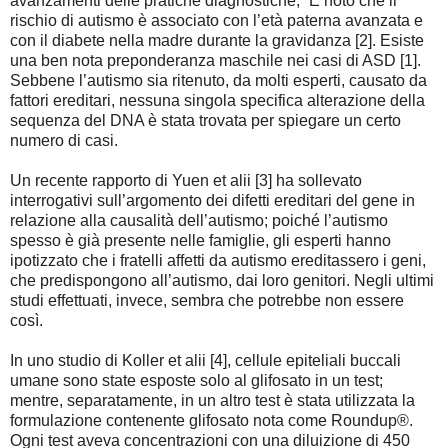
avanzamenti delle pratiche diagnostiche; “È noto che il
rischio di autismo è associato con l’età paterna avanzata e
con il diabete nella madre durante la gravidanza [2]. Esiste
una ben nota preponderanza maschile nei casi di ASD [1].
Sebbene l’autismo sia ritenuto, da molti esperti, causato da
fattori ereditari, nessuna singola specifica alterazione della
sequenza del DNA è stata trovata per spiegare un certo
numero di casi.
Un recente rapporto di Yuen et alii [3] ha sollevato
interrogativi sull’argomento dei difetti ereditari del gene in
relazione alla causalità dell’autismo; poiché l’autismo
spesso è già presente nelle famiglie, gli esperti hanno
ipotizzato che i fratelli affetti da autismo ereditassero i geni,
che predispongono all’autismo, dai loro genitori. Negli ultimi
studi effettuati, invece, sembra che potrebbe non essere
così.
In uno studio di Koller et alii [4], cellule epiteliali buccali
umane sono state esposte solo al glifosato in un test;
mentre, separatamente, in un altro test è stata utilizzata la
formulazione contenente glifosato nota come Roundup®.
Ogni test aveva concentrazioni con una diluizione di 450