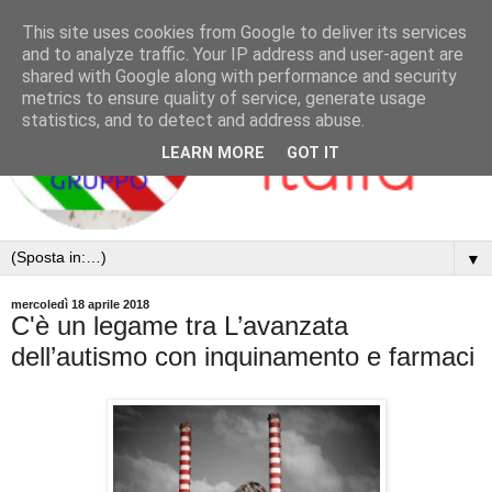
This site uses cookies from Google to deliver its services
and to analyze traffic. Your IP address and user-agent are
shared with Google along with performance and security
metrics to ensure quality of service, generate usage
statistics, and to detect and address abuse.
LEARN MORE
GOT IT
▼
mercoledì 18 aprile 2018
C'è un legame tra L’avanzata
dell’autismo con inquinamento e farmaci