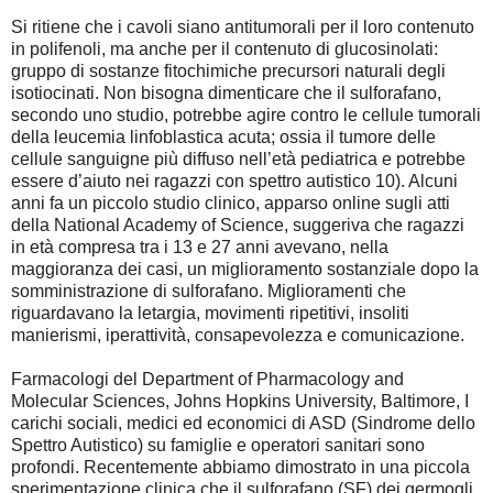
Si ritiene che i cavoli siano antitumorali per il loro contenuto
in polifenoli, ma anche per il contenuto di glucosinolati:
gruppo di sostanze fitochimiche precursori naturali degli
isotiocinati. Non bisogna dimenticare che il sulforafano,
secondo uno studio, potrebbe agire contro le cellule tumorali
della leucemia linfoblastica acuta; ossia il tumore delle
cellule sanguigne più diffuso nell’età pediatrica e potrebbe
essere d’aiuto nei ragazzi con spettro autistico 10). Alcuni
anni fa un piccolo studio clinico, apparso online sugli atti
della National Academy of Science, suggeriva che ragazzi
in età compresa tra i 13 e 27 anni avevano, nella
maggioranza dei casi, un miglioramento sostanziale dopo la
somministrazione di sulforafano. Miglioramenti che
riguardavano la letargia, movimenti ripetitivi, insoliti
manierismi, iperattività, consapevolezza e comunicazione.
Farmacologi del Department of Pharmacology and
Molecular Sciences, Johns Hopkins University, Baltimore, I
carichi sociali, medici ed economici di ASD (Sindrome dello
Spettro Autistico) su famiglie e operatori sanitari sono
profondi. Recentemente abbiamo dimostrato in una piccola
sperimentazione clinica che il sulforafano (SF) dei germogli