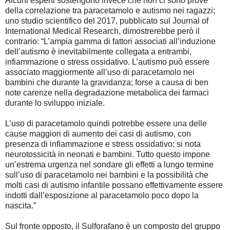
Alcuni esperti sostengono invece che non ci sono prove
della correlazione tra paracetamolo e autismo nei ragazzi;
uno studio scientifico del 2017, pubblicato sul Journal of
International Medical Research, dimostrerebbe però il
contrario: “L’ampia gamma di fattori associati all’induzione
dell’autismo è inevitabilmente collegata a entrambi,
infiammazione o stress ossidativo. L’autismo può essere
associato maggiormente all’uso di paracetamolo nei
bambini che durante la gravidanza; forse a causa di ben
note carenze nella degradazione metabolica dei farmaci
durante lo sviluppo iniziale.
L’uso di paracetamolo quindi potrebbe essere una delle
cause maggiori di aumento dei casi di autismo, con
presenza di infiammazione e stress ossidativo; si nota
neurotossicità in neonati e bambini. Tutto questo impone
un’estrema urgenza nel sondare gli effetti a lungo termine
sull’uso di paracetamolo nei bambini e la possibilità che
molti casi di autismo infantile possano effettivamente essere
indotti dall’esposizione al paracetamolo poco dopo la
nascita.”
Sul fronte opposto, il Sulforafano è un composto del gruppo