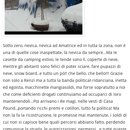
Sotto zero, nevica, nevica ad Amatrice ed in tutta la zona, non è
una di quelle cose inaspettate, là nevica da sempre…Ma le
casette da camping estivo, le tende sono lì, coperte di neve,
mentre gli abitanti sono felici di poter sciare, fare pupazzi di
neve, snow board..e tutto un pò!! che bello, che bello!!! Grazie
non solo a Renzi ma a tutta la banda political-ridanciana, inetta
ed egoista, macchinette mangiasoldi, ma forse sopratutto a noi
che come deficienti drogati continuiamo ad occuparci di loro
mantenendoli…Poi arrivano i Re magi, nelle vesti di Casa
Pound..portando ricchi premi e cotillon, tutto fa politica! Ma
non la fa la ricostruzione, le promesse mai mantenute, i soldi di
cui non si capisce bene quali percorsi abbiano fatto, perdendo
comunque la strada, le autorizzazioni, permessi…e tutte queste