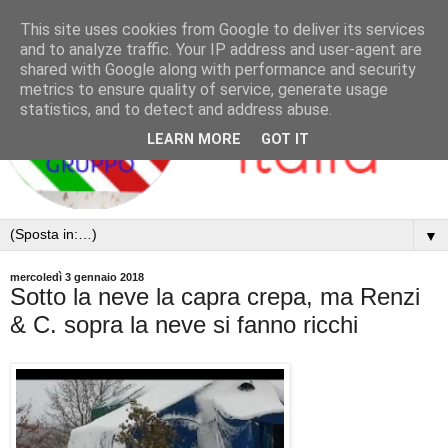
This site uses cookies from Google to deliver its services
and to analyze traffic. Your IP address and user-agent are
shared with Google along with performance and security
metrics to ensure quality of service, generate usage
statistics, and to detect and address abuse.
LEARN MORE
GOT IT
▼
mercoledì 3 gennaio 2018
Sotto la neve la capra crepa, ma Renzi
& C. sopra la neve si fanno ricchi