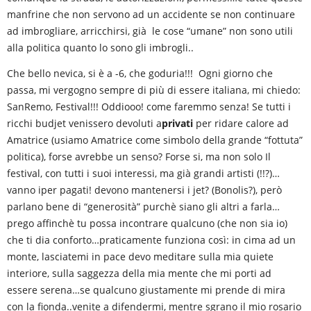
manfrine che non servono ad un accidente se non continuare
ad imbrogliare, arricchirsi, già le cose “umane” non sono utili
alla politica quanto lo sono gli imbrogli..
Che bello nevica, si è a -6, che goduria!!! Ogni giorno che
passa, mi vergogno sempre di più di essere italiana, mi chiedo:
SanRemo, Festival!!! Oddiooo! come faremmo senza! Se tutti i
ricchi budjet venissero devoluti a
privati
per ridare calore ad
Amatrice (usiamo Amatrice come simbolo della grande “fottuta”
politica), forse avrebbe un senso? Forse si, ma non solo Il
festival, con tutti i suoi interessi, ma già grandi artisti (!!?)…
vanno iper pagati! devono mantenersi i jet? (Bonolis?), però
parlano bene di “generosità” purchè siano gli altri a farla…
prego affinchè tu possa incontrare qualcuno (che non sia io)
che ti dia conforto…praticamente funziona così: in cima ad un
monte, lasciatemi in pace devo meditare sulla mia quiete
interiore, sulla saggezza della mia mente che mi porti ad
essere serena…se qualcuno giustamente mi prende di mira
con la fionda..venite a difendermi, mentre sgrano il mio rosario