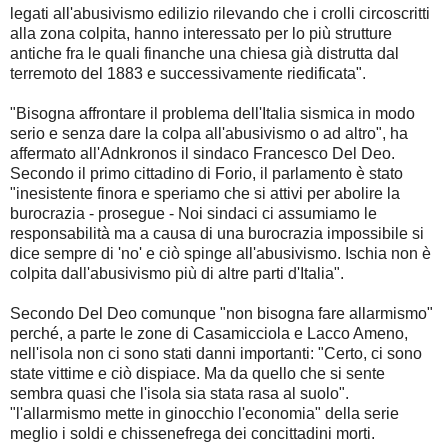
legati all'abusivismo edilizio rilevando che i crolli circoscritti
alla zona colpita, hanno interessato per lo più strutture
antiche fra le quali finanche una chiesa già distrutta dal
terremoto del 1883 e successivamente riedificata".
"Bisogna affrontare il problema dell'Italia sismica in modo
serio e senza dare la colpa all'abusivismo o ad altro", ha
affermato all'Adnkronos il sindaco Francesco Del Deo.
Secondo il primo cittadino di Forio, il parlamento è stato
"inesistente finora e speriamo che si attivi per abolire la
burocrazia - prosegue - Noi sindaci ci assumiamo le
responsabilità ma a causa di una burocrazia impossibile si
dice sempre di 'no' e ciò spinge all'abusivismo. Ischia non è
colpita dall'abusivismo più di altre parti d'Italia".
Secondo Del Deo comunque "non bisogna fare allarmismo"
perché, a parte le zone di Casamicciola e Lacco Ameno,
nell'isola non ci sono stati danni importanti: "Certo, ci sono
state vittime e ciò dispiace. Ma da quello che si sente
sembra quasi che l'isola sia stata rasa al suolo".
"l'allarmismo mette in ginocchio l'economia" della serie
meglio i soldi e chissenefrega dei concittadini morti.