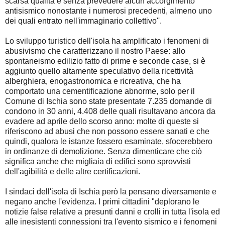
scarsa qualità e senza prevedere alcun accorgimento
antisismico nonostante i numerosi precedenti, almeno uno
dei quali entrato nell'immaginario collettivo''.
Lo sviluppo turistico dell'isola ha amplificato i fenomeni di
abusivismo che caratterizzano il nostro Paese: allo
spontaneismo edilizio fatto di prime e seconde case, si è
aggiunto quello altamente speculativo della ricettività
alberghiera, enogastronomica e ricreativa, che ha
comportato una cementificazione abnorme, solo per il
Comune di Ischia sono state presentate 7.235 domande di
condono in 30 anni, 4.408 delle quali risultavano ancora da
evadere ad aprile dello scorso anno: molte di queste si
riferiscono ad abusi che non possono essere sanati e che
quindi, qualora le istanze fossero esaminate, sfocerebbero
in ordinanze di demolizione. Senza dimenticare che ciò
significa anche che migliaia di edifici sono sprovvisti
dell'agibilità e delle altre certificazioni.
I sindaci dell'isola di Ischia però la pensano diversamente e
negano anche l'evidenza. I primi cittadini "deplorano le
notizie false relative a presunti danni e crolli in tutta l'isola ed
alle inesistenti connessioni tra l'evento sismico e i fenomeni