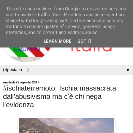
This site uses cookies from Google to deliver its services
and to analyze traffic. Your IP address and user-agent are
shared with Google along with performance and security
metrics to ensure quality of service, generate usage
statistics, and to detect and address abuse.
LEARN MORE
GOT IT
▼
martedì 22 agosto 2017
#ischiaterremoto, Ischia massacrata
dall’abusivismo ma c'è chi nega
l'evidenza