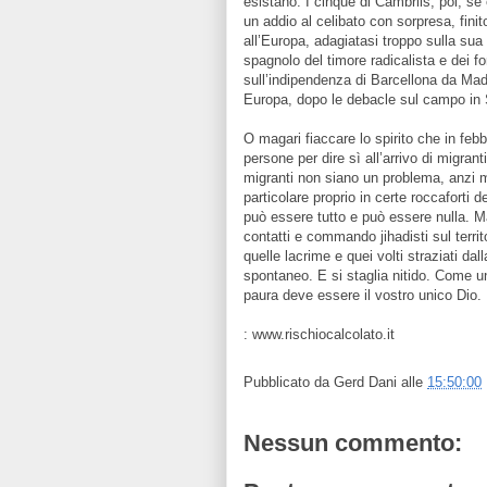
esistano. I cinque di Cambrils, poi, se
un addio al celibato con sorpresa, fini
all’Europa, adagiatasi troppo sulla sua 
spagnolo del timore radicalista e dei f
sull’indipendenza di Barcellona da Mad
Europa, dopo le debacle sul campo in S
O magari fiaccare lo spirito che in feb
persone per dire sì all’arrivo di migran
migranti non siano un problema, anzi m
particolare proprio in certe roccaforti d
può essere tutto e può essere nulla. Ma
contatti e commando jihadisti sul territo
quelle lacrime e quei volti straziati d
spontaneo. E si staglia nitido. Come u
paura deve essere il vostro unico Dio.
: www.rischiocalcolato.it
Pubblicato da
Gerd Dani
alle
15:50:00
Nessun commento: