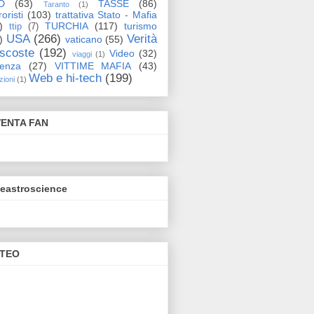
D
(63)
TASSE
(86)
Taranto
(1)
oristi
(103)
trattativa Stato - Mafia
)
TURCHIA
(117)
turismo
ttip
(7)
USA
(266)
Verità
)
vaticano
(55)
scoste
(192)
Video
(32)
viaggi
(1)
lenza
(27)
VITTIME MAFIA
(43)
Web e hi-tech
(199)
zioni
(1)
VENTA FAN
eeastroscience
TEO