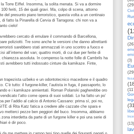
 la Torre Eiffel. Insomma, la solita menata. Si va a dormire
(29
100 feriti, 15 dei quali gravi. Ma, colpo di scena, attorno
Civi
te del presunto piano terroristico, questa volta a un centinaio
Rus
 di fatto la Pinarella di Cervia di Tarragona: chi non va a
ec
anto cielo!
(1
he avrebbero cercato di emulare il commando di Barcellona,
Dir
 pare poliziotti. Tre sono anche le versioni che danno altrettanti
(26
terroristi sarebbero stati ammazzati in uno scontro a fuoco e
eme
cisi all’interno del van; quattro morti, di cui due per ferite di
emi
, chiarezza assoluta. In compenso la notte folle di Cambrils ha
(3)
sti avrebbero tutti indossato cinture da kamikaze. Finte,
Eu
(29
fiss
un trapezista uzbeko e un odontotecnico macedone e il quadro
(1
C’è tutto: il furgone-killer, l’autista in fuga, il passaporto, lo
(11
ndo e i kamikaze annientati. Roman Polanski pagherebbe oro
Go
ivendicato l’atto come opera di suoi soldati. Lo ha fatto un po’
le
a per l’addio al calcio di Antonio Cassano: prima sì, poi no,
(3
SITE di Rita Katz fatica a credere alle cazzate che spara e
libe
salvo metterci pezze ben peggiori del buco. Insomma, abbiamo
Ince
zona interdetta da parte di un furgone killer e poi una serie di
iari è dir poco.
(13)
la
ungi da me mettere in campo tesi tipo quelle dei figuranti pagati o