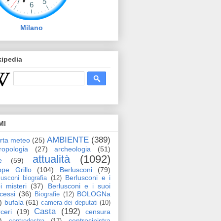
Milano
kipedia
MI
AMBIENTE
(389)
erta meteo
(25)
ropologia
(27)
archeologia
(51)
attualità
(1092)
e
(59)
pe Grillo
(104)
Berlusconi
(79)
Berlusconi e i
lusconi biografia
(12)
i misteri
(37)
Berlusconi e i suoi
cessi
(36)
BOLOGNa
Biografie
(12)
)
bufala
(61)
camera dei deputati
(10)
Casta
(192)
ceri
(19)
censura
)
centrosinistra
centrodestra
(17)