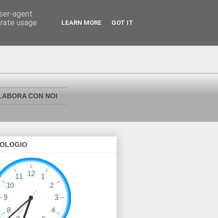
user-agent
erate usage
LEARN MORE
GOT IT
LABORA CON NOI
OLOGIO