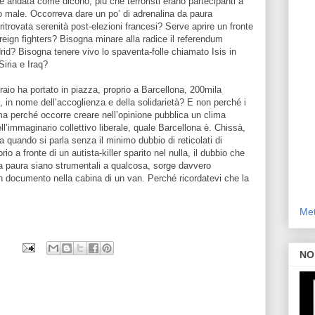
 è andata come dicono, più che terroristi erano partecipanti a
to male. Occorreva dare un po’ di adrenalina da paura
ritrovata serenità post-elezioni francesi? Serve aprire un fronte
oreign fighters? Bisogna minare alla radice il referendum
rid? Bisogna tenere vivo lo spaventa-folle chiamato Isis in
iria e Iraq?
braio ha portato in piazza, proprio a Barcellona, 200mila
ti, in nome dell’accoglienza e della solidarietà? E non perché i
a perché occorre creare nell’opinione pubblica un clima
ell’immaginario collettivo liberale, quale Barcellona è. Chissà,
 quando si parla senza il minimo dubbio di reticolati di
rio a fronte di un autista-killer sparito nel nulla, il dubbio che
alla paura siano strumentali a qualcosa, sorge davvero
n documento nella cabina di un van. Perché ricordatevi che la
Met
NO