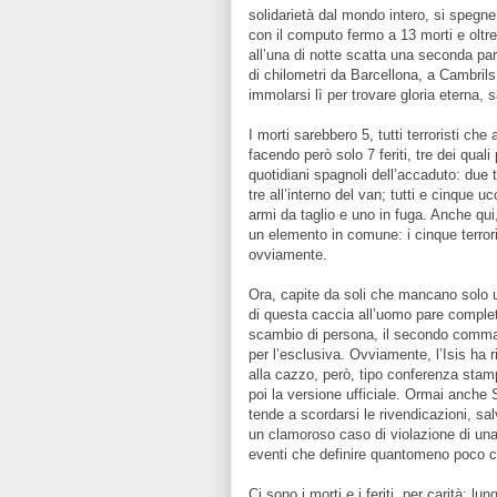
solidarietà dal mondo intero, si spegne
con il computo fermo a 13 morti e oltre 
all’una di notte scatta una seconda par
di chilometri da Barcellona, a Cambrils,
immolarsi lì per trovare gloria eterna, s
I morti sarebbero 5, tutti terroristi c
facendo però solo 7 feriti, tre dei quali
quotidiani spagnoli dell’accaduto: due 
tre all’interno del van; tutti e cinque uc
armi da taglio e uno in fuga. Anche qui
un elemento in comune: i cinque terrori
ovviamente.
Ora, capite da soli che mancano solo 
di questa caccia all’uomo pare completo. 
scambio di persona, il secondo comma
per l’esclusiva. Ovviamente, l’Isis ha r
alla cazzo, però, tipo conferenza stamp
poi la versione ufficiale. Ormai anche 
tende a scordarsi le rivendicazioni, 
un clamoroso caso di violazione di una 
eventi che definire quantomeno poco ch
Ci sono i morti e i feriti, per carità: l