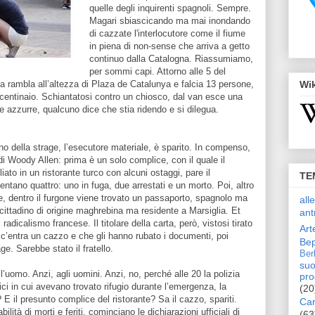
quelle degli inquirenti spagnoli. Sempre.
Magari sbiascicando ma mai inondando
di cazzate l'interlocutore come il fiume
in piena di non-sense che arriva a getto
continuo dalla Catalogna. Riassumiamo,
per sommi capi. Attorno alle 5 del
lla rambla all’altezza di Plaza de Catalunya e falcia 13 persone,
Wi
n centinaio. Schiantatosi contro un chiosco, dal van esce una
 azzurre, qualcuno dice che stia ridendo e si dilegua.
no della strage, l’esecutore materiale, è sparito. In compenso,
i Woody Allen: prima è un solo complice, con il quale il
iato in un ristorante turco con alcuni ostaggi, pare il
TE
iventano quattro: uno in fuga, due arrestati e un morto. Poi, altro
ne, dentro il furgone viene trovato un passaporto, spagnolo ma
all
n cittadino di origine maghrebina ma residente a Marsiglia. Et
ant
 radicalismo francese. Il titolare della carta, però, vistosi tirato
Art
on c’entra un cazzo e che gli hanno rubato i documenti, poi
Bep
age. Sarebbe stato il fratello.
Ber
suo
’uomo. Anzi, agli uomini. Anzi, no, perché alle 20 la polizia
pro
lici in cui avevano trovato rifugio durante l’emergenza, la
(20
 E il presunto complice del ristorante? Sa il cazzo, spariti.
Car
ità di morti e feriti, cominciano le dichiarazioni ufficiali di
(63