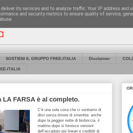
deliver its services and to analyze traffic. Your IP address and 
formance and security metrics to ensure quality of service, gen
abuse.
SOSTIENI IL GRUPPO FREE-ITALIA
Disclaimer
COL
EE-ITALIA
OR
 LA FARSA è al completo.
C’è una sola cosa che ci sentiamo di
dirvi senza timore di smentita: anche
dopo la peggior notte di bisboccia, il
mattino dopo si fornisce versioni
dell’accaduto più lineari e credibili di