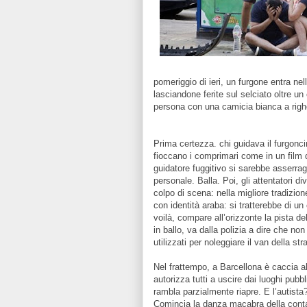
pomeriggio di ieri, un furgone entra ne
lasciandone ferite sul selciato oltre u
persona con una camicia bianca a righe
Prima certezza. chi guidava il furgonci
fioccano i comprimari come in un film d
guidatore fuggitivo si sarebbe asserragl
personale. Balla. Poi, gli attentatori d
colpo di scena: nella migliore tradizio
con identità araba: si tratterebbe di u
voilà, compare all’orizzonte la pista del
in ballo, va dalla polizia a dire che n
utilizzati per noleggiare il van della str
Nel frattempo, a Barcellona è caccia all
autorizza tutti a uscire dai luoghi pubb
rambla parzialmente riapre. E l’autista?
Comincia la danza macabra della contabil