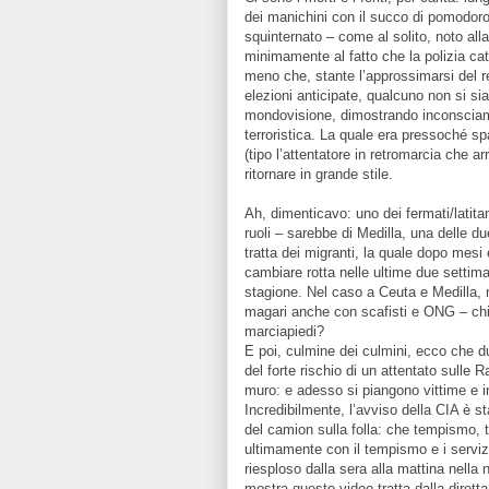
dei manichini con il succo di pomodoro
squinternato – come al solito, noto alla
minimamente al fatto che la polizia catal
meno che, stante l’approssimarsi del r
elezioni anticipate, qualcuno non si sia 
mondovisione, dimostrando inconsciame
terroristica. La quale era pressoché spa
(tipo l’attentatore in retromarcia che ar
ritornare in grande stile.
Ah, dimenticavo: uno dei fermati/latita
ruoli – sarebbe di Medilla, una delle 
tratta dei migranti, la quale dopo mesi
cambiare rotta nelle ultime due settima
stagione. Nel caso a Ceuta e Medilla, 
magari anche con scafisti e ONG – chi p
marciapiedi?
E poi, culmine dei culmini, ecco che d
del forte rischio di un attentato sulle 
muro: e adesso si piangono vittime e i
Incredibilmente, l’avviso della CIA è s
del camion sulla folla: che tempismo, tr
ultimamente con il tempismo e i servizi
riesploso dalla sera alla mattina nella
mostra questo video tratta dalla dirett