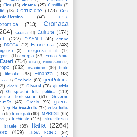
)
cinema
(25)
Cina
(15)
Cinofilia
(3)
Corruzione
(173)
Crisi
ltà
(13)
crisi
sia-Ucraina
(40)
Cronaca
onomica
(713)
204)
Cultura
(174)
Cucina
(8)
itti
(222)
DISABILI
(46)
donne
Economia
(748)
)
DROGA
(12)
rgenza
(3)
Emergenza rifiuti
(17)
energia
(53)
granti
(11)
Enrico Marra
Esteri
(714)
etica
(1)
Ettore Zanca
(2)
ropa
(632)
evasione
(30)
feste
Finanza
(193)
)
filosofia
(98)
geoPolitica
Geologia
(83)
azioni
(1)
89)
Giovani
(78)
giustizia
giochi
(3)
7)
Gli sprechi della politica
(110)
verno Berlusconi
(51)
Governo
guerra
ga-m5s
(45)
Grecia
(96)
11)
guide free-italia
(74)
guide italia-
Immigrati
(60)
IMPRESE
(65)
ra
(15)
Inchieste
(116)
Intercettazioni
ndi
(1)
Italia
(2264)
israele
(38)
voro
(409)
LEGA NORD
(92)