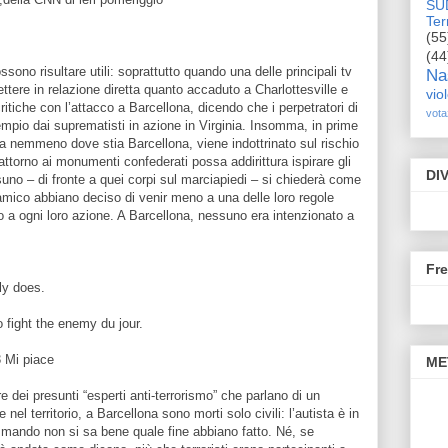
SU
Terr
(55
(44
ono risultare utili: soprattutto quando una delle principali tv
Na
ere in relazione diretta quanto accaduto a Charlottesville e
vio
critiche con l’attacco a Barcellona, dicendo che i perpetratori di
vota
mpio dai suprematisti in azione in Virginia. Insomma, in prime
sa nemmeno dove stia Barcellona, viene indottrinato sul rischio
torno ai monumenti confederati possa addirittura ispirare gli
DI
nessuno – di fronte a quei corpi sul marciapiedi – si chiederà come
slamico abbiano deciso di venir meno a una delle loro regole
o a ogni loro azione. A Barcellona, nessuno era intenzionato a
Fr
ly does.
o fight the enemy du jour.
 Mi piace
ME
e dei presunti “esperti anti-terrorismo” che parlano di un
e nel territorio, a Barcellona sono morti solo civili: l’autista è in
ommando non si sa bene quale fine abbiano fatto. Né, se