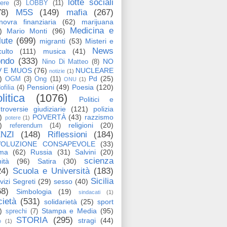
lotte sociali
tere
(3)
LOBBY
(11)
78)
M5S
(149)
mafia
(267)
ovra finanziaria
(62)
marijuana
Medicina e
)
Mario Monti
(96)
lute
(699)
migranti
(53)
Misteri e
News
ulto
(111)
musica
(41)
ndo
(333)
NO
Nino Di Matteo
(8)
V E MUOS
(76)
NUCLEARE
notizie
(1)
)
Pd
(25)
OGM
(3)
Ong
(11)
ONU
(1)
Pensioni
(49)
Poesia
(120)
ofilia
(4)
litica
(1076)
Politici e
troversie giudiziarie
(121)
polizia
)
POVERTÀ
(43)
razzismo
potere
(1)
)
religioni
(20)
referendum
(14)
NZI
(148)
Riflessioni
(184)
VOLUZIONE CONSAPEVOLE
(33)
ma
(62)
Russia
(31)
Salvini
(20)
scienza
ità
(96)
Satira
(30)
24)
Scuola e Università
(183)
Sicilia
vizi Segreti
(29)
sesso
(40)
68)
Simbologia
(19)
sindacati
(1)
cietà
(531)
solidarietà
(25)
sport
)
Stampa e Media
(95)
sprechi
(7)
STORIA
(295)
stragi
(44)
o
(1)