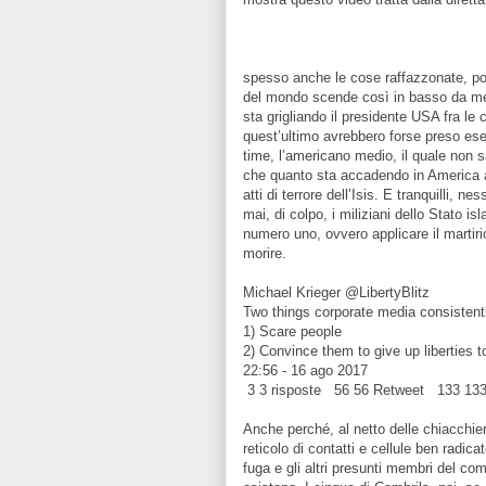
spesso anche le cose raffazzonate, poss
del mondo scende così in basso da mett
sta grigliando il presidente USA fra le 
quest’ultimo avrebbero forse preso ese
time, l’americano medio, il quale non 
che quanto sta accadendo in America at
atti di terrore dell’Isis. E tranquilli, 
mai, di colpo, i miliziani dello Stato i
numero uno, ovvero applicare il martiri
morire.
Michael Krieger @LibertyBlitz
Two things corporate media consistent
1) Scare people
2) Convince them to give up liberties t
22:56 - 16 ago 2017
3 3 risposte 56 56 Retweet 133 133
Anche perché, al netto delle chiacchier
reticolo di contatti e cellule ben radicat
fuga e gli altri presunti membri del c