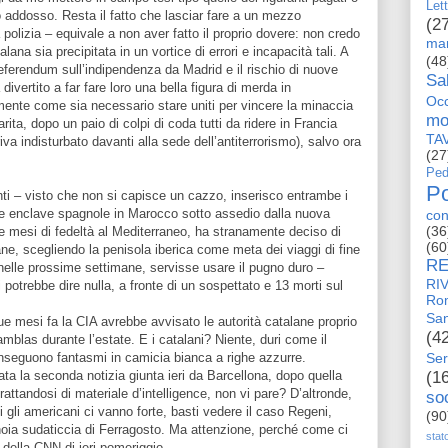
Let
 addosso. Resta il fatto che lasciar fare a un mezzo
(2
 polizia – equivale a non aver fatto il proprio dovere: non credo
man
ana sia precipitata in un vortice di errori e incapacità tali. A
(48
eferendum sull’indipendenza da Madrid e il rischio di nuove
Sa
divertito a far fare loro una bella figura di merda in
Occ
nte come sia necessario stare uniti per vincere la minaccia
mo
rita, dopo un paio di colpi di coda tutti da ridere in Francia
TA
riva indisturbato davanti alla sede dell’antiterrorismo), salvo ora
(27
Ped
Po
nti – visto che non si capisce un cazzo, inserisco entrambe i
due enclave spagnole in Marocco sotto assedio dalla nuova
con
(36
 e mesi di fedeltà al Mediterraneo, ha stranamente deciso di
(60
ne, scegliendo la penisola iberica come meta dei viaggi di fine
RE
nelle prossime settimane, servisse usare il pugno duro –
RI
otrebbe dire nulla, a fronte di un sospettato e 13 morti sul
Ro
San
ue mesi fa la CIA avrebbe avvisato le autorità catalane proprio
(4
Ramblas durante l’estate. E i catalani? Niente, duri come il
nseguono fantasmi in camicia bianca a righe azzurre.
Ser
tata la seconda notizia giunta ieri da Barcellona, dopo quella
(1
attandosi di materiale d’intelligence, non vi pare? D’altronde,
so
 gli americani ci vanno forte, basti vedere il caso Regeni,
(90
 noia sudaticcia di Ferragosto. Ma attenzione, perché come ci
stat
a,della CNN di ieri pomeriggio