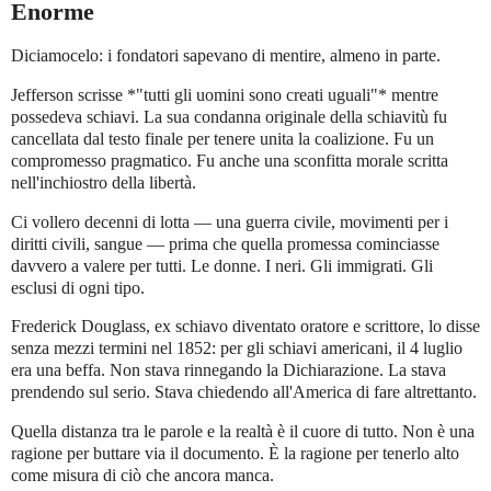
Enorme
Diciamocelo: i fondatori sapevano di mentire, almeno in parte.
Jefferson scrisse *"tutti gli uomini sono creati uguali"* mentre
possedeva schiavi. La sua condanna originale della schiavitù fu
cancellata dal testo finale per tenere unita la coalizione. Fu un
compromesso pragmatico. Fu anche una sconfitta morale scritta
nell'inchiostro della libertà.
Ci vollero decenni di lotta — una guerra civile, movimenti per i
diritti civili, sangue — prima che quella promessa cominciasse
davvero a valere per tutti. Le donne. I neri. Gli immigrati. Gli
esclusi di ogni tipo.
Frederick Douglass, ex schiavo diventato oratore e scrittore, lo disse
senza mezzi termini nel 1852: per gli schiavi americani, il 4 luglio
era una beffa. Non stava rinnegando la Dichiarazione. La stava
prendendo sul serio. Stava chiedendo all'America di fare altrettanto.
Quella distanza tra le parole e la realtà è il cuore di tutto. Non è una
ragione per buttare via il documento. È la ragione per tenerlo alto
come misura di ciò che ancora manca.