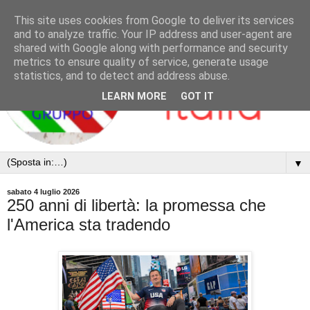
This site uses cookies from Google to deliver its services
and to analyze traffic. Your IP address and user-agent are
shared with Google along with performance and security
metrics to ensure quality of service, generate usage
statistics, and to detect and address abuse.
LEARN MORE
GOT IT
▼
sabato 4 luglio 2026
250 anni di libertà: la promessa che
l'America sta tradendo