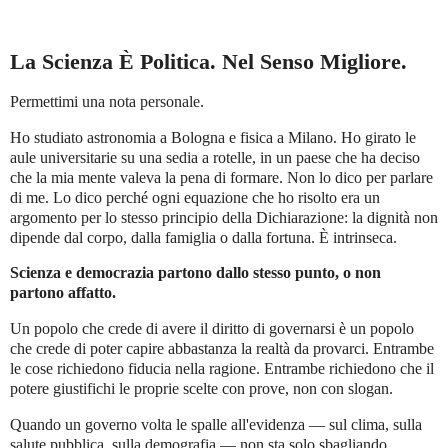
La Scienza È Politica. Nel Senso Migliore.
Permettimi una nota personale.
Ho studiato astronomia a Bologna e fisica a Milano. Ho girato le
aule universitarie su una sedia a rotelle, in un paese che ha deciso
che la mia mente valeva la pena di formare. Non lo dico per parlare
di me. Lo dico perché ogni equazione che ho risolto era un
argomento per lo stesso principio della Dichiarazione: la dignità non
dipende dal corpo, dalla famiglia o dalla fortuna. È intrinseca.
Scienza e democrazia partono dallo stesso punto, o non
partono affatto.
Un popolo che crede di avere il diritto di governarsi è un popolo
che crede di poter capire abbastanza la realtà da provarci. Entrambe
le cose richiedono fiducia nella ragione. Entrambe richiedono che il
potere giustifichi le proprie scelte con prove, non con slogan.
Quando un governo volta le spalle all'evidenza — sul clima, sulla
salute pubblica, sulla demografia — non sta solo sbagliando