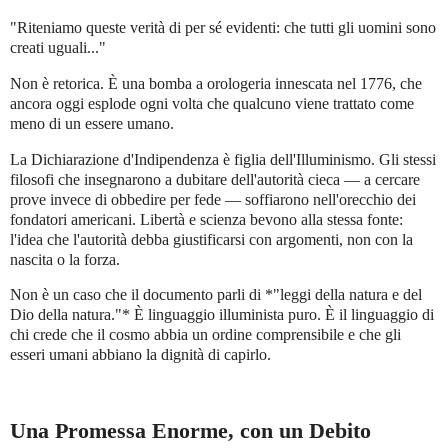
"Riteniamo queste verità di per sé evidenti: che tutti gli uomini sono
creati uguali..."
Non è retorica. È una bomba a orologeria innescata nel 1776, che
ancora oggi esplode ogni volta che qualcuno viene trattato come
meno di un essere umano.
La Dichiarazione d'Indipendenza è figlia dell'Illuminismo. Gli stessi
filosofi che insegnarono a dubitare dell'autorità cieca — a cercare
prove invece di obbedire per fede — soffiarono nell'orecchio dei
fondatori americani. Libertà e scienza bevono alla stessa fonte:
l'idea che l'autorità debba giustificarsi con argomenti, non con la
nascita o la forza.
Non è un caso che il documento parli di *"leggi della natura e del
Dio della natura."* È linguaggio illuminista puro. È il linguaggio di
chi crede che il cosmo abbia un ordine comprensibile e che gli
esseri umani abbiano la dignità di capirlo.
Una Promessa Enorme, con un Debito