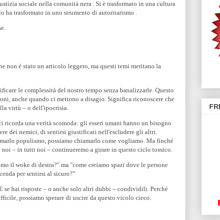
ustizia sociale nella comunità nera . Si è trasformato in una cultura
 lo ha trasformato in uno strumento di autoritarismo .
se.
che non è stato un articolo leggero, ma questi temi meritano la
ificare le complessità del nostro tempo senza banalizzarle. Questo
zioni, anche quando ci mettono a disagio. Significa riconoscere che
FR
a virtù – o dell'ipocrisia.
i ricorda una verità scomoda: gli esseri umani hanno un bisogno
e dei nemici, di sentirsi giustificati nell'escludere gli altri.
marlo populismo, possiamo chiamarlo come vogliamo. Ma finché
oi – in tutti noi – continueremo a girare in questo ciclo tossico.
mo il woke di destra?" ma "come creiamo spazi dove le persone
cenda per sentirsi al sicuro?"
E se hai risposte – o anche solo altri dubbi – condividili. Perché
ifficile, possiamo sperare di uscire da questo vicolo cieco.