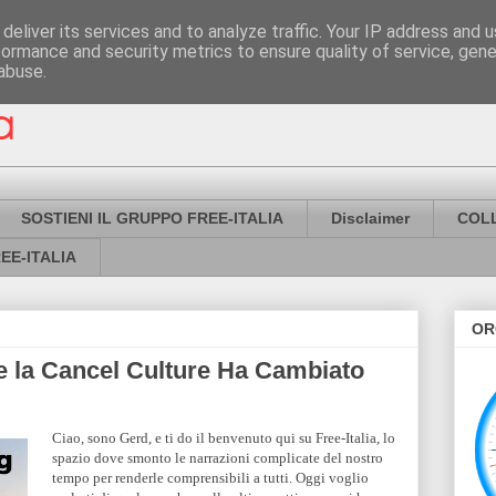
deliver its services and to analyze traffic. Your IP address and 
formance and security metrics to ensure quality of service, gen
abuse.
SOSTIENI IL GRUPPO FREE-ITALIA
Disclaimer
COL
EE-ITALIA
OR
 la Cancel Culture Ha Cambiato
Ciao, sono Gerd, e ti do il benvenuto qui su Free-Italia, lo
spazio dove smonto le narrazioni complicate del nostro
tempo per renderle comprensibili a tutti. Oggi voglio