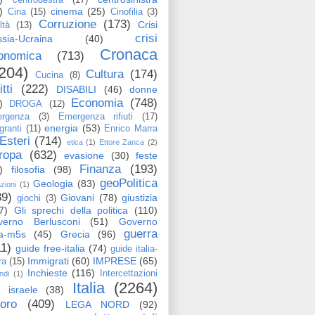
)
cinema
(25)
Cina
(15)
Cinofilia
(3)
Corruzione
(173)
Crisi
ltà
(13)
crisi
sia-Ucraina
(40)
Cronaca
onomica
(713)
204)
Cultura
(174)
Cucina
(8)
itti
(222)
DISABILI
(46)
donne
Economia
(748)
)
DROGA
(12)
rgenza
(3)
Emergenza rifiuti
(17)
energia
(53)
granti
(11)
Enrico Marra
Esteri
(714)
etica
(1)
Ettore Zanca
(2)
ropa
(632)
evasione
(30)
feste
Finanza
(193)
)
filosofia
(98)
geoPolitica
Geologia
(83)
azioni
(1)
89)
Giovani
(78)
giustizia
giochi
(3)
7)
Gli sprechi della politica
(110)
verno Berlusconi
(51)
Governo
guerra
ga-m5s
(45)
Grecia
(96)
11)
guide free-italia
(74)
guide italia-
Immigrati
(60)
IMPRESE
(65)
ra
(15)
Inchieste
(116)
Intercettazioni
ndi
(1)
Italia
(2264)
israele
(38)
voro
(409)
LEGA NORD
(92)