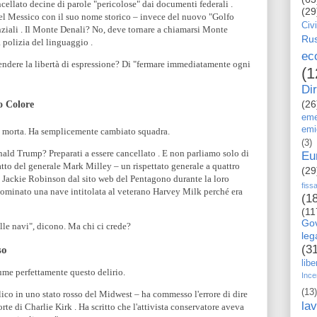
ellato decine di parole "pericolose" dai documenti federali .
(29
del Messico con il suo nome storico – invece del nuovo "Golfo
Civi
ziali . Il Monte Denali? No, deve tornare a chiamarsi Monte
Rus
polizia del linguaggio .
ec
ndere la libertà di espressione? Di "fermare immediatamente ogni
(1
Dir
(26
o Colore
eme
emi
 è morta. Ha semplicemente cambiato squadra.
(3)
ald Trump? Preparati a essere cancellato . E non parliamo solo di
Eu
tratto del generale Mark Milley – un rispettato generale a quattro
(29
o Jackie Robinson dal sito web del Pentagono durante la loro
fiss
nominato una nave intitolata al veterano Harvey Milk perché era
(1
(11
Go
lle navi", dicono. Ma chi ci crede?
le
(3
so
libe
sume perfettamente questo delirio.
Ince
(13)
co in uno stato rosso del Midwest – ha commesso l'errore di dire
la
rte di Charlie Kirk . Ha scritto che l'attivista conservatore aveva