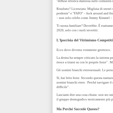
"diffuso retorica dannosa sulle comunità 
Risultato? Licenziata. Migliaia di utenti
perdente" e "FAFO" – fuck around and find
– non solo celebs come Jimmy Kimmel – ha
Ti suona familiare? Dovrebbe. È esattame
2020, solo con i ruoli invertiti .
L'Ipocrisia del Vittimismo Competit
Ecco dove diventa veramente grottesco.
La destra ha sempre criticato la sinistra 
riesce a tirarsi su con le proprie forze" .
Gli uomini bianchi eterosessuali. Le perso
Sì, hai letto bene. Secondo questa narrazi
uomini bianchi etero . Perché navigare i
difficile" .
Lasciami dire una cosa chiara: non sto sm
il gruppo demografico storicamente più pri
Ma Perché Succede Questo?