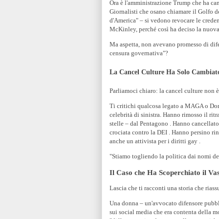
Ora è l'amministrazione Trump che ha canc
Giornalisti che osano chiamare il Golfo 
d'America" – si vedono revocare le creden
McKinley, perché così ha deciso la nuova 
Ma aspetta, non avevano promesso di dife
censura governativa"?
La Cancel Culture Ha Solo Cambiat
Parliamoci chiaro: la cancel culture non
Ti critichi qualcosa legato a MAGA o Don
celebrità di sinistra. Hanno rimosso il ri
stelle – dal Pentagono . Hanno cancellat
crociata contro la DEI . Hanno persino ri
anche un attivista per i diritti gay .
"Stiamo togliendo la politica dai nomi de
Il Caso che Ha Scoperchiato il Va
Lascia che ti racconti una storia che rias
Una donna – un'avvocato difensore pubbli
sui social media che era contenta della mo