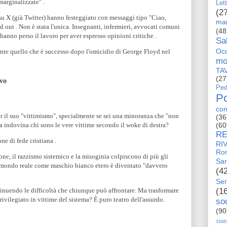
marginalizzate" .
Let
(2
 su X (già Twitter) hanno festeggiato con messaggi tipo "Ciao,
man
 out . Non è stata l'unica. Insegnanti, infermieri, avvocati comuni
(48
nno perso il lavoro per aver espresso opinioni critiche .
Sa
Occ
nte quello che è successo dopo l'omicidio di George Floyd nel
mo
TA
(27
ivo
Ped
Po
con
per il suo "vittimismo", specialmente se sei una minoranza che "non
(36
 Ma indovina chi sono le vere vittime secondo il woke di destra?
(60
RE
ne di fede cristiana .
RI
Ro
one, il razzismo sistemico e la misoginia colpiscono di più gli
San
l mondo reale come maschio bianco etero è diventato "davvero
(4
Ser
inuendo le difficoltà che chiunque può affrontare. Ma trasformare
(1
vilegiato in vittime del sistema? È puro teatro dell'assurdo.
so
(90
stat