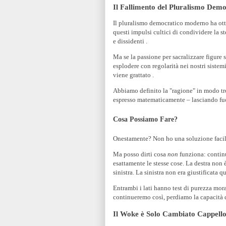
Il Fallimento del Pluralismo Demo
Il pluralismo democratico moderno ha otte
questi impulsi cultici di condividere la st
e dissidenti .
Ma se la passione per sacralizzare figure s
esplodere con regolarità nei nostri siste
viene grattato .
Abbiamo definito la "ragione" in modo tro
espresso matematicamente – lasciando fuo
Cosa Possiamo Fare?
Onestamente? Non ho una soluzione facile
Ma posso dirti cosa
non
funziona: continu
esattamente le stesse cose. La destra non 
sinistra. La sinistra non era giustificata 
Entrambi i lati hanno test di purezza mor
continueremo così, perdiamo la capacità d
Il Woke è Solo Cambiato Cappell