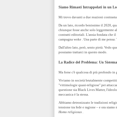
Siamo Rimasti Intrappolati in un Lo
Mi trovo davanti a due reazioni contrasta
Da un lato, ricordo benissimo il 2020, q
chiunque fosse anche solo leggermente all
contratti editoriali. L'ansia fondata che i
campagna woke . Una parte di me pensa: 
Dall'altro lato, però, sento pietà. Vedo q
possiamo trattarci in questo modo.
La Radice del Problema: Un Sistema
Ma forse c'è qualcosa di più profondo in 
Viviamo in società brutalmente competitive
"vittimologie quasi-religiose" per attaccar
questione sia Black Lives Matter, l'ideol
meccanica è la stessa.
Abbiamo detronizzato le tradizioni religi
tensione tra fede e ragione – e ora siamo 
Homo religiosus
.