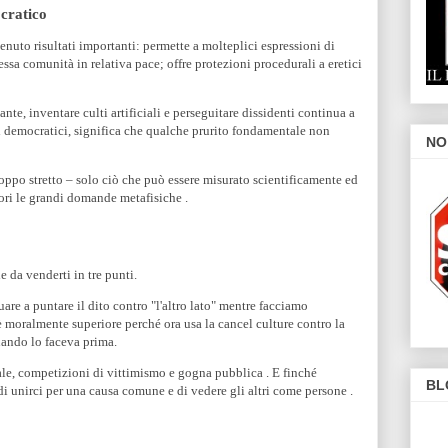
cratico
nuto risultati importanti: permette a molteplici espressioni di
essa comunità in relativa pace; offre protezioni procedurali a eretici
ante, inventare culti artificiali e perseguitare dissidenti continua a
mi democratici, significa che qualche prurito fondamentale non
NO
ppo stretto – solo ciò che può essere misurato scientificamente ed
ri le grandi domande metafisiche .
 da venderti in tre punti.
are a puntare il dito contro "l'altro lato" mentre facciamo
è moralmente superiore perché ora usa la cancel culture contro la
quando lo faceva prima.
ale, competizioni di vittimismo e gogna pubblica . E finché
BL
i unirci per una causa comune e di vedere gli altri come persone .
o