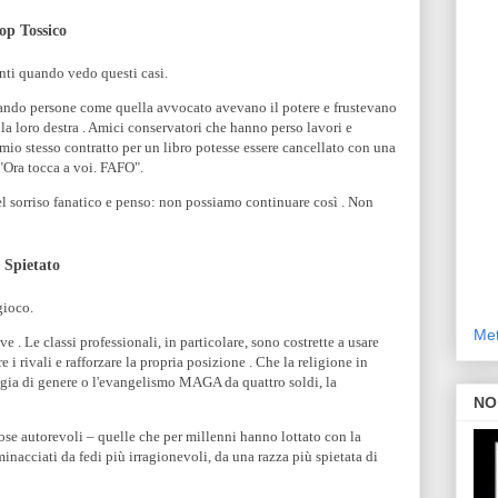
op Tossico
nti quando vedo questi casi.
uando persone come quella avvocato avevano il potere e frustevano
a loro destra . Amici conservatori che hanno perso lavori e
l mio stesso contratto per un libro potesse essere cancellato con una
"Ora tocca a voi. FAFO".
uel sorriso fanatico e penso: non possiamo continuare così . Non
 Spietato
gioco.
Met
 . Le classi professionali, in particolare, sono costrette a usare
e i rivali e rafforzare la propria posizione . Che la religione in
ogia di genere o l'evangelismo MAGA da quattro soldi, la
NO
ose autorevoli – quelle che per millenni hanno lottato con la
minacciati da fedi più irragionevoli, da una razza più spietata di