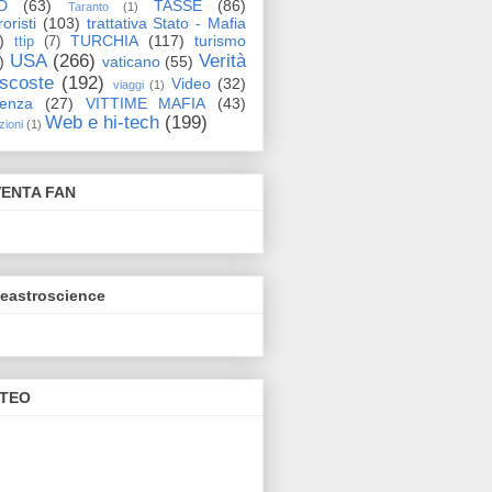
D
(63)
TASSE
(86)
Taranto
(1)
oristi
(103)
trattativa Stato - Mafia
)
TURCHIA
(117)
turismo
ttip
(7)
USA
(266)
Verità
)
vaticano
(55)
scoste
(192)
Video
(32)
viaggi
(1)
lenza
(27)
VITTIME MAFIA
(43)
Web e hi-tech
(199)
zioni
(1)
VENTA FAN
eeastroscience
TEO