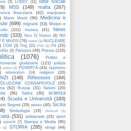
lotte sociali
tere
(3)
LOBBY
(11)
78)
M5S
(149)
mafia
(267)
ovra finanziaria
(62)
marijuana
Medicina e
)
Mario Monti
(96)
lute
(699)
migranti
(53)
Misteri e
News
ulto
(111)
musica
(41)
ndo
(333)
NO
Nino Di Matteo
(8)
V E MUOS
(76)
NUCLEARE
notizie
(1)
)
Pd
(25)
OGM
(3)
Ong
(11)
ONU
(1)
Pensioni
(49)
Poesia
(120)
ofilia
(4)
litica
(1076)
Politici e
troversie giudiziarie
(121)
polizia
)
POVERTÀ
(43)
razzismo
potere
(1)
)
religioni
(20)
referendum
(14)
NZI
(148)
Riflessioni
(184)
VOLUZIONE CONSAPEVOLE
(33)
ma
(62)
Russia
(31)
Salvini
(20)
scienza
ità
(96)
Satira
(30)
24)
Scuola e Università
(183)
Sicilia
vizi Segreti
(29)
sesso
(40)
68)
Simbologia
(19)
sindacati
(1)
cietà
(531)
solidarietà
(25)
sport
)
Stampa e Media
(95)
sprechi
(7)
STORIA
(295)
stragi
(44)
o
(1)