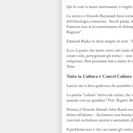
Qui le cose si fanno interessanti, e voglio 
Lo storico e filosofo Raymond Aron scriss
dell'ideologia comunista . Secoli prima,
Francese non si accontentassero di distru
Ragione" .
Edmund Burke lo disse meglio di tutti: "L
Ecco il punto che molti critici del woke di
creare culti, perseguitare gli eretici –
religiosus
. Non possiamo fare a meno di er
Terra .
Tutta la Cultura è Cancel Culture
Lascia che ti dica qualcosa che potrebbe s
La parola "cultura" deriva da
cultus
, che 
quando curi un giardino? Poti. Rigetti. Bu
Persino il filosofo liberale John Rawls es
diritto all'aborto – facilmente una buona 
convinti escludono razzisti e antisemiti d
Il problema non è che cacciamo gli eretic