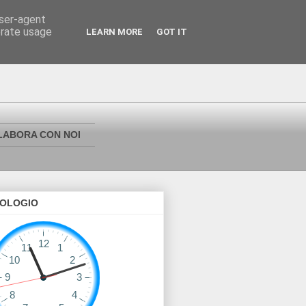
user-agent
erate usage
LEARN MORE
GOT IT
LABORA CON NOI
OLOGIO