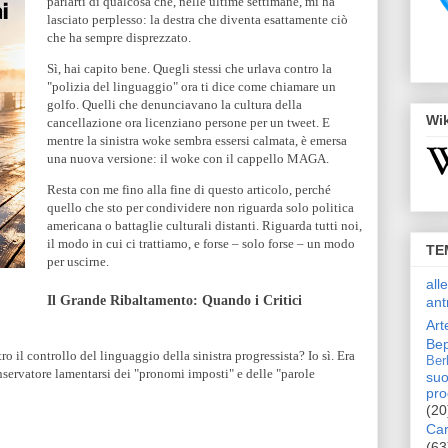
parlarti di qualcosa che, nelle ultime settimane, mi ha
lasciato perplesso: la destra che diventa esattamente ciò
che ha sempre disprezzato.
Sì, hai capito bene. Quegli stessi che urlava contro la
"polizia del linguaggio" ora ti dice come chiamare un
golfo. Quelli che denunciavano la cultura della
Wi
cancellazione ora licenziano persone per un tweet. E
mentre la sinistra woke sembra essersi calmata, è emersa
una nuova versione: il woke con il cappello MAGA.
Resta con me fino alla fine di questo articolo, perché
quello che sto per condividere non riguarda solo politica
americana o battaglie culturali distanti. Riguarda tutti noi,
il modo in cui ci trattiamo, e forse – solo forse – un modo
TE
per uscirne.
all
Il Grande Ribaltamento: Quando i Critici
ant
Art
Bep
o il controllo del linguaggio della sinistra progressista? Io sì. Era
Ber
nservatore lamentarsi dei "pronomi imposti" e delle "parole
suo
pro
(20
Car
(63