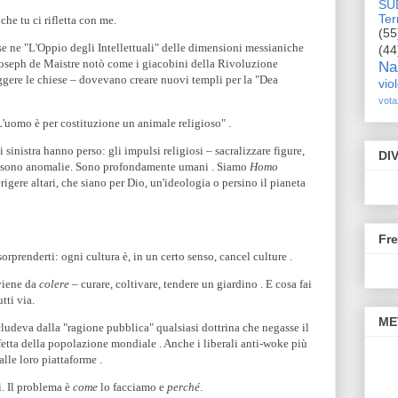
SU
Terr
che tu ci rifletta con me.
(55
e ne "L'Oppio degli Intellettuali" delle dimensioni messianiche
(44
 Joseph de Maistre notò come i giacobini della Rivoluzione
Na
ggere le chiese – dovevano creare nuovi templi per la "Dea
vio
vota
'uomo è per costituzione un animale religioso" .
 sinistra hanno perso: gli impulsi religiosi – sacralizzare figure,
DI
 non sono anomalie. Sono profondamente umani . Siamo
Homo
igere altari, che siano per Dio, un'ideologia o persino il pianeta
Fr
orprenderti: ogni cultura è, in un certo senso, cancel culture .
viene da
colere
– curare, coltivare, tendere un giardino . E cosa fai
tti via.
ME
cludeva dalla "ragione pubblica" qualsiasi dottrina che negasse il
fetta della popolazione mondiale . Anche i liberali anti-woke più
alle loro piattaforme .
i. Il problema è
come
lo facciamo e
perché
.