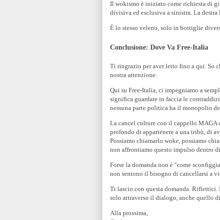
Il wokismo è iniziato come richiesta di gi
divisiva ed esclusiva a sinistra. La destra
È lo stesso veleno, solo in bottiglie diver
Conclusione: Dove Va Free-Italia
Ti ringrazio per aver letto fino a qui. So 
nostra attenzione.
Qui su Free-Italia, ci impegniamo a sempl
significa guardare in faccia le contraddi
nessuna parte politica ha il monopolio dell
La cancel culture con il cappello MAGA c
profondo di appartenere a una tribù, di aver
Possiamo chiamarlo woke, possiamo chia
non affrontiamo questo impulso dentro di n
Forse la domanda non è "come sconfiggia
non sentono il bisogno di cancellarsi a vi
Ti lascio con questa domanda. Riflettici. 
solo attraverso il dialogo, anche quello d
Alla prossima,