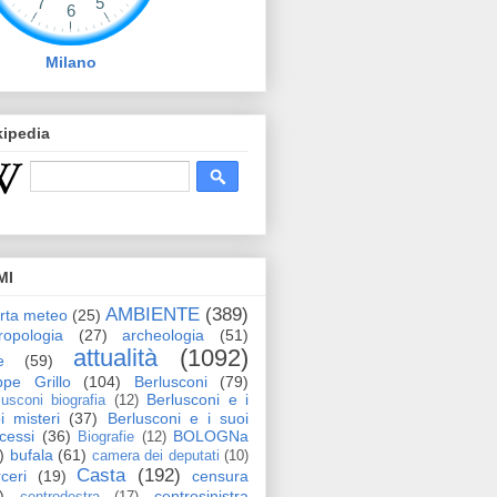
Milano
kipedia
MI
AMBIENTE
(389)
erta meteo
(25)
ropologia
(27)
archeologia
(51)
attualità
(1092)
e
(59)
pe Grillo
(104)
Berlusconi
(79)
Berlusconi e i
lusconi biografia
(12)
i misteri
(37)
Berlusconi e i suoi
cessi
(36)
BOLOGNa
Biografie
(12)
)
bufala
(61)
camera dei deputati
(10)
Casta
(192)
ceri
(19)
censura
)
centrosinistra
centrodestra
(17)