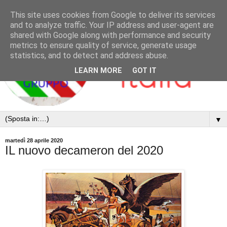
This site uses cookies from Google to deliver its services
and to analyze traffic. Your IP address and user-agent are
shared with Google along with performance and security
metrics to ensure quality of service, generate usage
statistics, and to detect and address abuse.
LEARN MORE
GOT IT
▼
martedì 28 aprile 2020
IL nuovo decameron del 2020