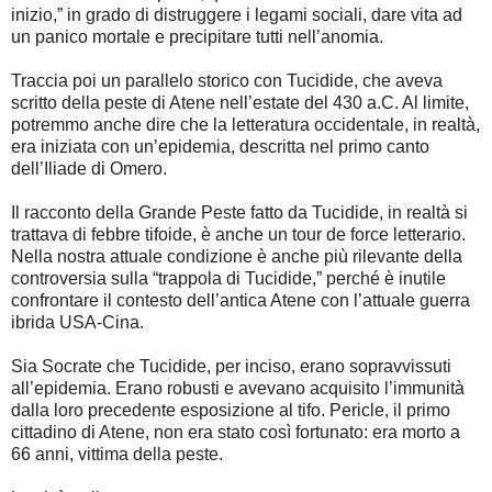
inizio,” in grado di distruggere i legami sociali, dare vita ad
un panico mortale e precipitare tutti nell’anomia.
Traccia poi un parallelo storico con Tucidide, che aveva
scritto della peste di Atene nell’estate del 430 a.C. Al limite,
potremmo anche dire che la letteratura occidentale, in realtà,
era iniziata con un’epidemia, descritta nel primo canto
dell’Iliade di Omero.
Il racconto della Grande Peste fatto da Tucidide, in realtà si
trattava di febbre tifoide, è anche un tour de force letterario.
Nella nostra attuale condizione è anche più rilevante della
controversia sulla “trappola di Tucidide,” perché è inutile
confrontare il contesto dell’antica Atene con l’attuale guerra
ibrida USA-Cina.
Sia Socrate che Tucidide, per inciso, erano sopravvissuti
all’epidemia. Erano robusti e avevano acquisito l’immunità
dalla loro precedente esposizione al tifo. Pericle, il primo
cittadino di Atene, non era stato così fortunato: era morto a
66 anni, vittima della peste.