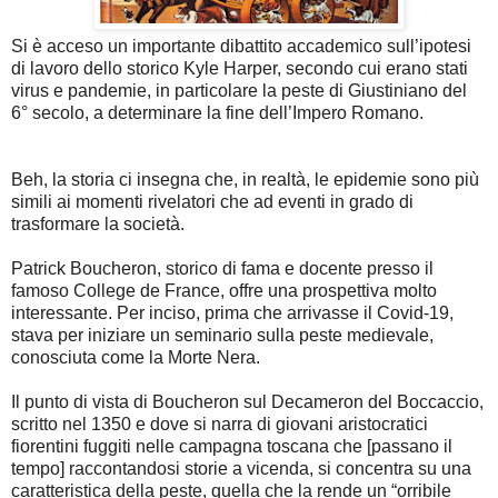
Si è acceso un importante dibattito accademico sull’ipotesi
di lavoro dello storico Kyle Harper, secondo cui erano stati
virus e pandemie, in particolare la peste di Giustiniano del
6° secolo, a determinare la fine dell’Impero Romano.
Beh, la storia ci insegna che, in realtà, le epidemie sono più
simili ai momenti rivelatori che ad eventi in grado di
trasformare la società.
Patrick Boucheron, storico di fama e docente presso il
famoso College de France, offre una prospettiva molto
interessante. Per inciso, prima che arrivasse il Covid-19,
stava per iniziare un seminario sulla peste medievale,
conosciuta come la Morte Nera.
Il punto di vista di Boucheron sul Decameron del Boccaccio,
scritto nel 1350 e dove si narra di giovani aristocratici
fiorentini fuggiti nelle campagna toscana che [passano il
tempo] raccontandosi storie a vicenda, si concentra su una
caratteristica della peste, quella che la rende un “orribile