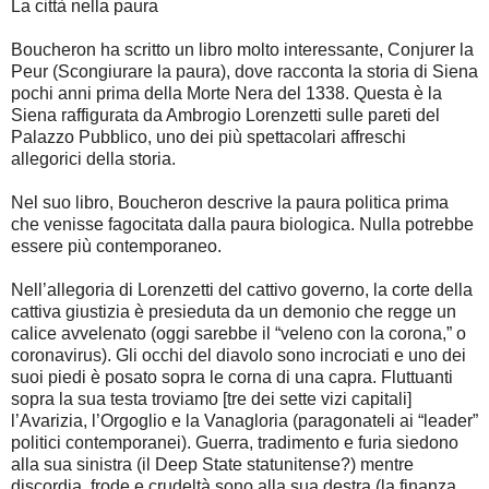
La città nella paura
Boucheron ha scritto un libro molto interessante, Conjurer la
Peur (Scongiurare la paura), dove racconta la storia di Siena
pochi anni prima della Morte Nera del 1338. Questa è la
Siena raffigurata da Ambrogio Lorenzetti sulle pareti del
Palazzo Pubblico, uno dei più spettacolari affreschi
allegorici della storia.
Nel suo libro, Boucheron descrive la paura politica prima
che venisse fagocitata dalla paura biologica. Nulla potrebbe
essere più contemporaneo.
Nell’allegoria di Lorenzetti del cattivo governo, la corte della
cattiva giustizia è presieduta da un demonio che regge un
calice avvelenato (oggi sarebbe il “veleno con la corona,” o
coronavirus). Gli occhi del diavolo sono incrociati e uno dei
suoi piedi è posato sopra le corna di una capra. Fluttuanti
sopra la sua testa troviamo [tre dei sette vizi capitali]
l’Avarizia, l’Orgoglio e la Vanagloria (paragonateli ai “leader”
politici contemporanei). Guerra, tradimento e furia siedono
alla sua sinistra (il Deep State statunitense?) mentre
discordia, frode e crudeltà sono alla sua destra (la finanza