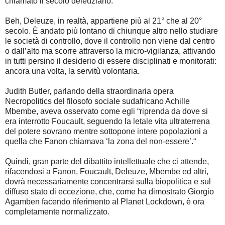
chiamato il secolo deleuziano.”
Beh, Deleuze, in realtà, appartiene più al 21° che al 20°
secolo. È andato più lontano di chiunque altro nello studiare
le società di controllo, dove il controllo non viene dal centro
o dall’alto ma scorre attraverso la micro-vigilanza, attivando
in tutti persino il desiderio di essere disciplinati e monitorati:
ancora una volta, la servitù volontaria.
Judith Butler, parlando della straordinaria opera
Necropolitics del filosofo sociale sudafricano Achille
Mbembe, aveva osservato come egli “riprenda da dove si
era interrotto Foucault, seguendo la letale vita ultraterrena
del potere sovrano mentre sottopone intere popolazioni a
quella che Fanon chiamava ‘la zona del non-essere’.“
Quindi, gran parte del dibattito intellettuale che ci attende,
rifacendosi a Fanon, Foucault, Deleuze, Mbembe ed altri,
dovrà necessariamente concentrarsi sulla biopolitica e sul
diffuso stato di eccezione, che, come ha dimostrato Giorgio
Agamben facendo riferimento al Planet Lockdown, è ora
completamente normalizzato.