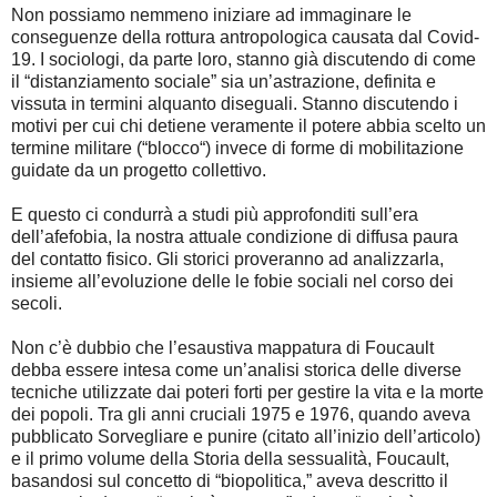
Non possiamo nemmeno iniziare ad immaginare le
conseguenze della rottura antropologica causata dal Covid-
19. I sociologi, da parte loro, stanno già discutendo di come
il “distanziamento sociale” sia un’astrazione, definita e
vissuta in termini alquanto diseguali. Stanno discutendo i
motivi per cui chi detiene veramente il potere abbia scelto un
termine militare (“blocco“) invece di forme di mobilitazione
guidate da un progetto collettivo.
E questo ci condurrà a studi più approfonditi sull’era
dell’afefobia, la nostra attuale condizione di diffusa paura
del contatto fisico. Gli storici proveranno ad analizzarla,
insieme all’evoluzione delle le fobie sociali nel corso dei
secoli.
Non c’è dubbio che l’esaustiva mappatura di Foucault
debba essere intesa come un’analisi storica delle diverse
tecniche utilizzate dai poteri forti per gestire la vita e la morte
dei popoli. Tra gli anni cruciali 1975 e 1976, quando aveva
pubblicato Sorvegliare e punire (citato all’inizio dell’articolo)
e il primo volume della Storia della sessualità, Foucault,
basandosi sul concetto di “biopolitica,” aveva descritto il