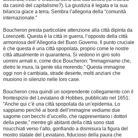
da casinò del capitalismo?). La giustizia è legata e la sua
bilancia giace a terra. Sembra l’allegoria della “comunità
internazionale.”
Boucheron presta particolare attenzione alla città dipinta da
Lorenzetti. Questa è la città in guerra, l’opposto della città
armoniosa dell’Allegoria del Buon Governo. Il punto cruciale
è che questa è una città spopolata, proprio come le nostre
città attualmente in quarantena. Si vedono in giro solo
uomini armati e, come dice Boucheron: “Immaginiamo che,
dietro le mura, la gente stia morendo.” Questa immagine
oggi non è cambiata, strade deserte, molti anziani che
muoiono in silenzio nelle loro case.
Boucheron crea quindi un sorprendente collegamento con il
frontespizio del Leviatano di Hobbes, pubblicato nel 1651:
“Anche qui c’è una città spopolata da un’epidemia. Lo
sappiamo perché ai bordi dell’immagine vediamo due
sagome con becchi d’uccello, che rappresentano i dottori
della peste,” mentre gli abitanti della città sono stati
risucchiati verso l’alto, gonfiando a dismisura la figura del
mostro statale del Leviatano, fiducioso della paura che