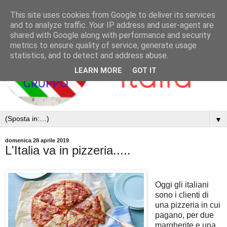
This site uses cookies from Google to deliver its services
and to analyze traffic. Your IP address and user-agent are
shared with Google along with performance and security
metrics to ensure quality of service, generate usage
statistics, and to detect and address abuse.
LEARN MORE
GOT IT
▼
domenica 28 aprile 2019
L'Italia va in pizzeria.....
Oggi gli italiani
sono i clienti di
una pizzeria in cui
pagano, per due
margherite e una