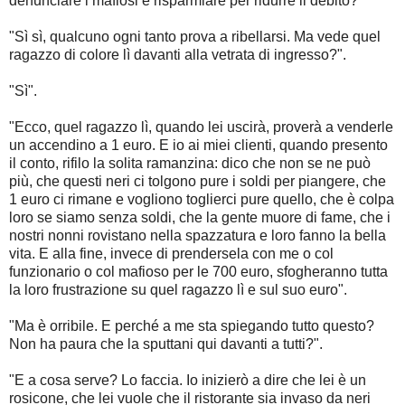
denunciare i mafiosi e risparmiare per ridurre il debito?"
"Sì sì, qualcuno ogni tanto prova a ribellarsi. Ma vede quel
ragazzo di colore lì davanti alla vetrata di ingresso?".
"Sì".
"Ecco, quel ragazzo lì, quando lei uscirà, proverà a venderle
un accendino a 1 euro. E io ai miei clienti, quando presento
il conto, rifilo la solita ramanzina: dico che non se ne può
più, che questi neri ci tolgono pure i soldi per piangere, che
1 euro ci rimane e vogliono toglierci pure quello, che è colpa
loro se siamo senza soldi, che la gente muore di fame, che i
nostri nonni rovistano nella spazzatura e loro fanno la bella
vita. E alla fine, invece di prendersela con me o col
funzionario o col mafioso per le 700 euro, sfogheranno tutta
la loro frustrazione su quel ragazzo lì e sul suo euro".
"Ma è orribile. E perché a me sta spiegando tutto questo?
Non ha paura che la sputtani qui davanti a tutti?".
"E a cosa serve? Lo faccia. Io inizierò a dire che lei è un
rosicone, che lei vuole che il ristorante sia invaso da neri