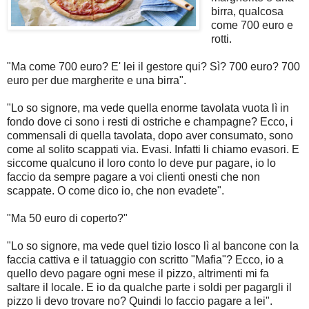
birra, qualcosa
come 700 euro e
rotti.
"Ma come 700 euro? E' lei il gestore qui? Sì? 700 euro? 700
euro per due margherite e una birra".
"Lo so signore, ma vede quella enorme tavolata vuota lì in
fondo dove ci sono i resti di ostriche e champagne? Ecco, i
commensali di quella tavolata, dopo aver consumato, sono
come al solito scappati via. Evasi. Infatti li chiamo evasori. E
siccome qualcuno il loro conto lo deve pur pagare, io lo
faccio da sempre pagare a voi clienti onesti che non
scappate. O come dico io, che non evadete".
"Ma 50 euro di coperto?"
"Lo so signore, ma vede quel tizio losco lì al bancone con la
faccia cattiva e il tatuaggio con scritto "Mafia"? Ecco, io a
quello devo pagare ogni mese il pizzo, altrimenti mi fa
saltare il locale. E io da qualche parte i soldi per pagargli il
pizzo li devo trovare no? Quindi lo faccio pagare a lei".