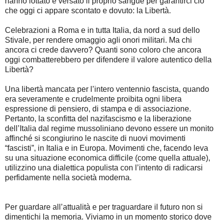
hanno lottato e versato il proprio sangue per garantirci ciò
che oggi ci appare scontato e dovuto: la Libertà.
Celebrazioni a Roma e in tutta Italia, da nord a sud dello
Stivale, per rendere omaggio agli onori militari. Ma chi
ancora ci crede davvero? Quanti sono coloro che ancora
oggi combatterebbero per difendere il valore autentico della
Libertà?
Una libertà mancata per l’intero ventennio fascista, quando
era severamente e crudelmente proibita ogni libera
espressione di pensiero, di stampa e di associazione.
Pertanto, la sconfitta del nazifascismo e la liberazione
dell’Italia dal regime mussoliniano devono essere un monito
affinché si scongiurino le nascite di nuovi movimenti
“fascisti”, in Italia e in Europa. Movimenti che, facendo leva
su una situazione economica difficile (come quella attuale),
utilizzino una dialettica populista con l’intento di radicarsi
perfidamente nella società moderna.
Per guardare all’attualità e per traguardare il futuro non si
dimentichi la memoria. Viviamo in un momento storico dove