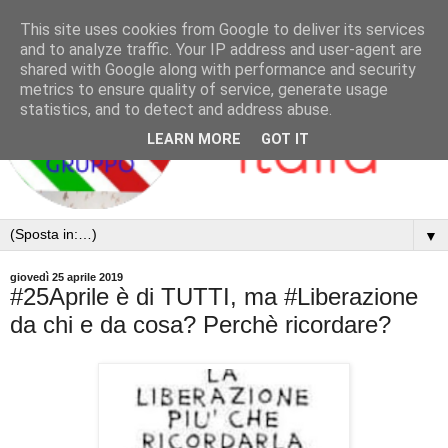
This site uses cookies from Google to deliver its services
and to analyze traffic. Your IP address and user-agent are
shared with Google along with performance and security
metrics to ensure quality of service, generate usage
statistics, and to detect and address abuse.
LEARN MORE
GOT IT
▼
giovedì 25 aprile 2019
#25Aprile è di TUTTI, ma #Liberazione
da chi e da cosa? Perchè ricordare?