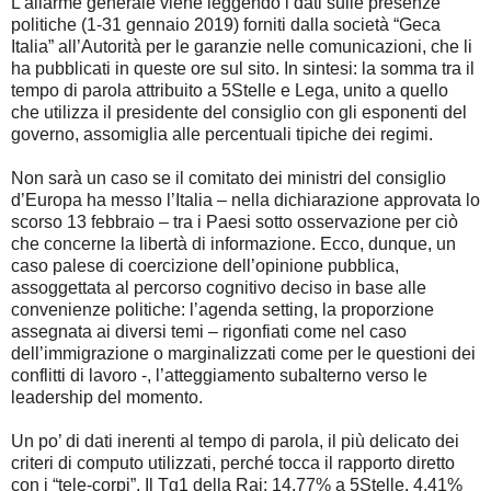
L’allarme generale viene leggendo i dati sulle presenze
politiche (1-31 gennaio 2019) forniti dalla società “Geca
Italia” all’Autorità per le garanzie nelle comunicazioni, che li
ha pubblicati in queste ore sul sito. In sintesi: la somma tra il
tempo di parola attribuito a 5Stelle e Lega, unito a quello
che utilizza il presidente del consiglio con gli esponenti del
governo, assomiglia alle percentuali tipiche dei regimi.
Non sarà un caso se il comitato dei ministri del consiglio
d’Europa ha messo l’Italia – nella dichiarazione approvata lo
scorso 13 febbraio – tra i Paesi sotto osservazione per ciò
che concerne la libertà di informazione. Ecco, dunque, un
caso palese di coercizione dell’opinione pubblica,
assoggettata al percorso cognitivo deciso in base alle
convenienze politiche: l’agenda setting, la proporzione
assegnata ai diversi temi – rigonfiati come nel caso
dell’immigrazione o marginalizzati come per le questioni dei
conflitti di lavoro -, l’atteggiamento subalterno verso le
leadership del momento.
Un po’ di dati inerenti al tempo di parola, il più delicato dei
criteri di computo utilizzati, perché tocca il rapporto diretto
con i “tele-corpi”. Il Tg1 della Rai: 14,77% a 5Stelle, 4,41%