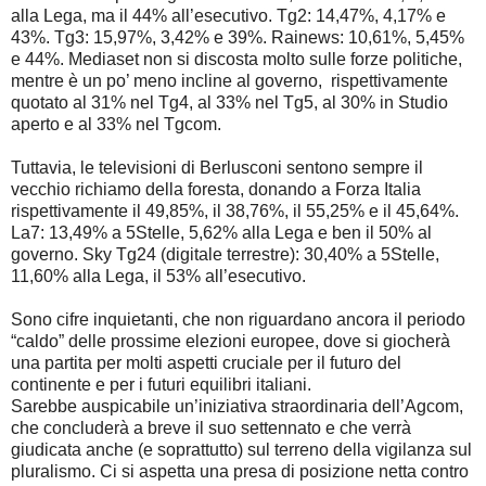
alla Lega, ma il 44% all’esecutivo. Tg2: 14,47%, 4,17% e
43%. Tg3: 15,97%, 3,42% e 39%. Rainews: 10,61%, 5,45%
e 44%. Mediaset non si discosta molto sulle forze politiche,
mentre è un po’ meno incline al governo, rispettivamente
quotato al 31% nel Tg4, al 33% nel Tg5, al 30% in Studio
aperto e al 33% nel Tgcom.
Tuttavia, le televisioni di Berlusconi sentono sempre il
vecchio richiamo della foresta, donando a Forza Italia
rispettivamente il 49,85%, il 38,76%, il 55,25% e il 45,64%.
La7: 13,49% a 5Stelle, 5,62% alla Lega e ben il 50% al
governo. Sky Tg24 (digitale terrestre): 30,40% a 5Stelle,
11,60% alla Lega, il 53% all’esecutivo.
Sono cifre inquietanti, che non riguardano ancora il periodo
“caldo” delle prossime elezioni europee, dove si giocherà
una partita per molti aspetti cruciale per il futuro del
continente e per i futuri equilibri italiani.
Sarebbe auspicabile un’iniziativa straordinaria dell’Agcom,
che concluderà a breve il suo settennato e che verrà
giudicata anche (e soprattutto) sul terreno della vigilanza sul
pluralismo. Ci si aspetta una presa di posizione netta contro