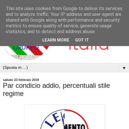
This site uses cookies from Google to deliver its services
and to analyze traffic. Your IP address and user-agent are
shared with Google along with performance and security
metrics to ensure quality of service, generate usage
statistics, and to detect and address abuse.
LEARN MORE
GOT IT
▼
sabato 23 febbraio 2019
Par condicio addio, percentuali stile
regime