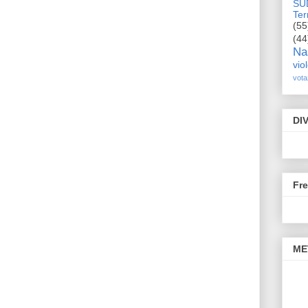
SU
Terr
(55
(44
Na
vio
vota
DI
Fr
ME