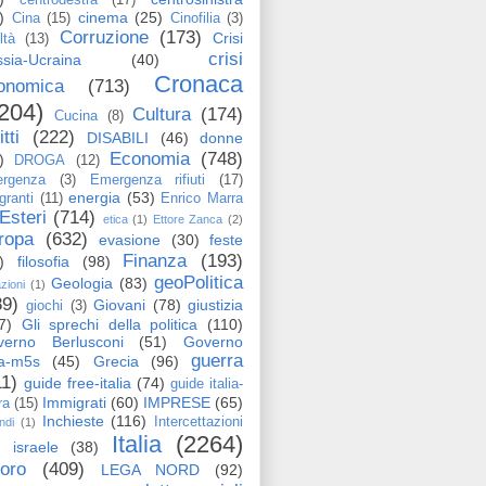
)
cinema
(25)
Cina
(15)
Cinofilia
(3)
Corruzione
(173)
Crisi
ltà
(13)
crisi
sia-Ucraina
(40)
Cronaca
onomica
(713)
204)
Cultura
(174)
Cucina
(8)
itti
(222)
DISABILI
(46)
donne
Economia
(748)
)
DROGA
(12)
rgenza
(3)
Emergenza rifiuti
(17)
energia
(53)
granti
(11)
Enrico Marra
Esteri
(714)
etica
(1)
Ettore Zanca
(2)
ropa
(632)
evasione
(30)
feste
Finanza
(193)
)
filosofia
(98)
geoPolitica
Geologia
(83)
azioni
(1)
89)
Giovani
(78)
giustizia
giochi
(3)
7)
Gli sprechi della politica
(110)
verno Berlusconi
(51)
Governo
guerra
ga-m5s
(45)
Grecia
(96)
11)
guide free-italia
(74)
guide italia-
Immigrati
(60)
IMPRESE
(65)
ra
(15)
Inchieste
(116)
Intercettazioni
ndi
(1)
Italia
(2264)
israele
(38)
voro
(409)
LEGA NORD
(92)