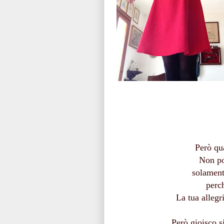
Però qua
Non pos
solament
perc
La tua allegri
Però gioisco s