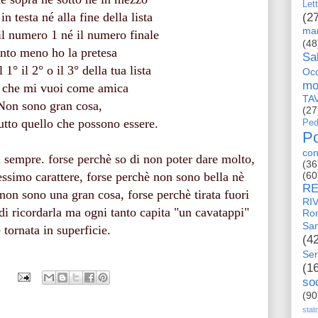
Let
in testa né alla fine della lista
(2
man
il numero 1 né il numero finale
(48
anto meno ho la pretesa
Sa
l 1° il 2° o il 3° della tua lista
Occ
mo
 che mi vuoi come amica
TA
Non sono gran cosa,
(27
utto quello che possono essere.
Ped
Po
con
 sempre. forse perchè so di non poter dare molto,
(36
ssimo carattere, forse perchè non sono bella nè
(60
RE
 non sono una gran cosa, forse perchè tirata fuori
RI
i ricordarla ma ogni tanto capita "un cavatappi"
Ro
San
è tornata in superficie.
(4
Ser
(1
so
(90
stat