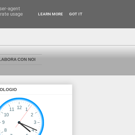
user-agent
erate usage
LEARN MORE
GOT IT
LABORA CON NOI
OLOGIO