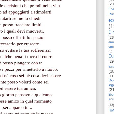
(29
e decisioni che prendi nella vita
Civi
o ad appoggiarti a stimolarti
Rus
aiutarti se me lo chiedi
ec
 posso tracciare limiti
(1
ro i quali devi muoverti,
Dir
 posso offrirti lo spazio
(26
eme
ecessario per crescere
emi
o evitare la tua sofferenza,
(3)
Eu
alche pena ti tocca il cuore
(29
ò posso piangere con te
fiss
e i pezzi per rimetterlo a nuovo.
(1
ti né cosa sei né cosa devi essere
(11
Go
nte posso volerti come sei
le
ed essere tua amica.
(3
o giorno pensavo a qualcuno
libe
Ince
osse amico in quel momento
(13)
sei apparso tu...
la
é sopra né sotto né in mezzo