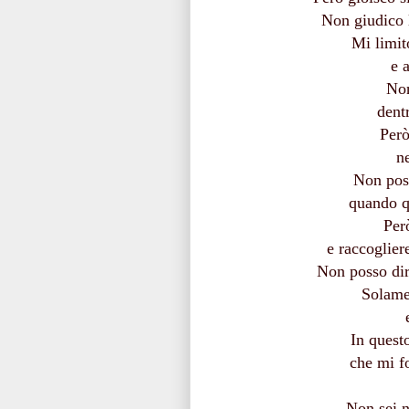
Non giudico l
Mi limit
e 
Non
dent
Però
n
Non poss
quando qu
Per
e raccoglier
Non posso dir
Solame
In quest
che mi f
Non sei n