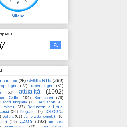
Milano
kipedia
MI
AMBIENTE
(389)
erta meteo
(25)
ropologia
(27)
archeologia
(51)
attualità
(1092)
e
(59)
pe Grillo
(104)
Berlusconi
(79)
Berlusconi e i
lusconi biografia
(12)
i misteri
(37)
Berlusconi e i suoi
cessi
(36)
BOLOGNa
Biografie
(12)
)
bufala
(61)
camera dei deputati
(10)
Casta
(192)
ceri
(19)
censura
)
centrosinistra
centrodestra
(17)