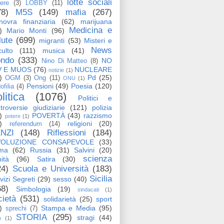
lotte sociali
tere
(3)
LOBBY
(11)
78)
M5S
(149)
mafia
(267)
ovra finanziaria
(62)
marijuana
Medicina e
)
Mario Monti
(96)
lute
(699)
migranti
(53)
Misteri e
News
ulto
(111)
musica
(41)
ndo
(333)
NO
Nino Di Matteo
(8)
V E MUOS
(76)
NUCLEARE
notizie
(1)
)
Pd
(25)
OGM
(3)
Ong
(11)
ONU
(1)
Pensioni
(49)
Poesia
(120)
ofilia
(4)
litica
(1076)
Politici e
troversie giudiziarie
(121)
polizia
)
POVERTÀ
(43)
razzismo
potere
(1)
)
religioni
(20)
referendum
(14)
NZI
(148)
Riflessioni
(184)
VOLUZIONE CONSAPEVOLE
(33)
ma
(62)
Russia
(31)
Salvini
(20)
scienza
ità
(96)
Satira
(30)
24)
Scuola e Università
(183)
Sicilia
vizi Segreti
(29)
sesso
(40)
68)
Simbologia
(19)
sindacati
(1)
cietà
(531)
solidarietà
(25)
sport
)
Stampa e Media
(95)
sprechi
(7)
STORIA
(295)
stragi
(44)
o
(1)