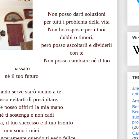
Non posso darti soluzioni
per tutti i problema della vita
Non ho risposte per i tuoi
dubbi o timori,
Wi
però posso ascoltarli e dividerli
con te
Non posso cambiare né il tuo
passato
né il tuo futuro
TE
all
ndo serve starò vicino a te
ant
so evitarti di precipitare,
Art
e posso offrirti la mia mano
Bep
Ber
hé ti sostenga e non cadi
suo
a, il tuo successo e il tuo trionfo
pro
(20
non sono i miei
Car
inceramente quando ti vedo felice
(63