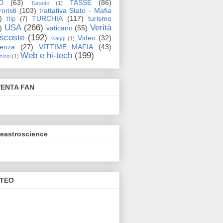
D
(63)
TASSE
(86)
Taranto
(1)
oristi
(103)
trattativa Stato - Mafia
)
TURCHIA
(117)
turismo
ttip
(7)
USA
(266)
Verità
)
vaticano
(55)
scoste
(192)
Video
(32)
viaggi
(1)
lenza
(27)
VITTIME MAFIA
(43)
Web e hi-tech
(199)
zioni
(1)
VENTA FAN
eeastroscience
TEO