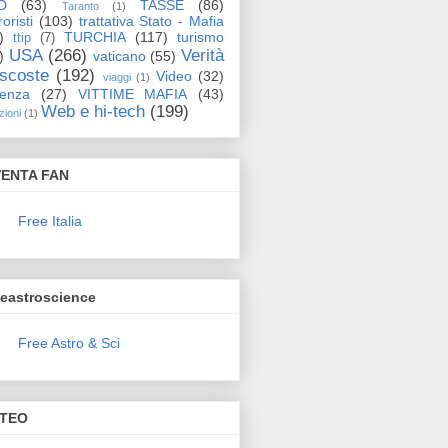
D
(63)
TASSE
(86)
Taranto
(1)
oristi
(103)
trattativa Stato - Mafia
)
TURCHIA
(117)
turismo
ttip
(7)
USA
(266)
Verità
)
vaticano
(55)
scoste
(192)
Video
(32)
viaggi
(1)
lenza
(27)
VITTIME MAFIA
(43)
Web e hi-tech
(199)
zioni
(1)
VENTA FAN
Free Italia
eeastroscience
Free Astro & Sci
TEO