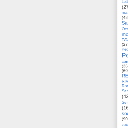
Let
(2
man
(48
Sa
Occ
mo
TA
(27
Ped
Po
con
(36
(60
RE
RI
Ro
San
(4
Ser
(1
so
(90
stat