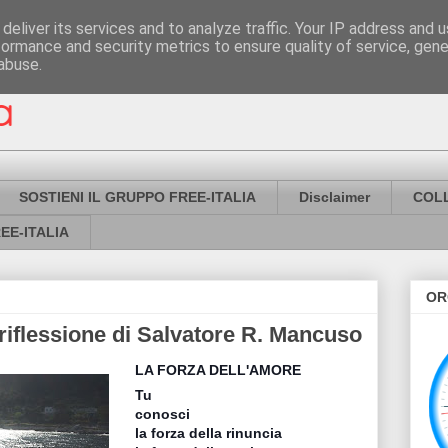
deliver its services and to analyze traffic. Your IP address and 
formance and security metrics to ensure quality of service, gen
abuse.
SOSTIENI IL GRUPPO FREE-ITALIA
Disclaimer
COL
EE-ITALIA
OR
 riflessione di Salvatore R. Mancuso
LA FORZA DELL'AMORE
Tu
conosci
la forza della rinuncia