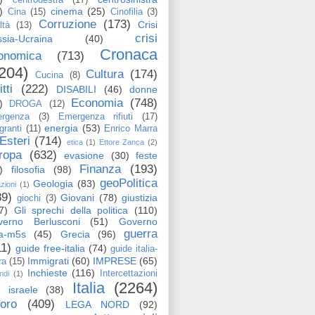
)
cinema
(25)
Cina
(15)
Cinofilia
(3)
Corruzione
(173)
Crisi
ltà
(13)
crisi
sia-Ucraina
(40)
Cronaca
onomica
(713)
204)
Cultura
(174)
Cucina
(8)
itti
(222)
DISABILI
(46)
donne
Economia
(748)
)
DROGA
(12)
rgenza
(3)
Emergenza rifiuti
(17)
energia
(53)
granti
(11)
Enrico Marra
Esteri
(714)
etica
(1)
Ettore Zanca
(2)
ropa
(632)
evasione
(30)
feste
Finanza
(193)
)
filosofia
(98)
geoPolitica
Geologia
(83)
azioni
(1)
89)
Giovani
(78)
giustizia
giochi
(3)
7)
Gli sprechi della politica
(110)
verno Berlusconi
(51)
Governo
guerra
ga-m5s
(45)
Grecia
(96)
11)
guide free-italia
(74)
guide italia-
Immigrati
(60)
IMPRESE
(65)
ra
(15)
Inchieste
(116)
Intercettazioni
ndi
(1)
Italia
(2264)
israele
(38)
voro
(409)
LEGA NORD
(92)