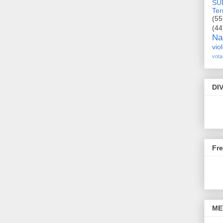
SU
Terr
(55
(44
Na
vio
vota
DI
Fr
ME