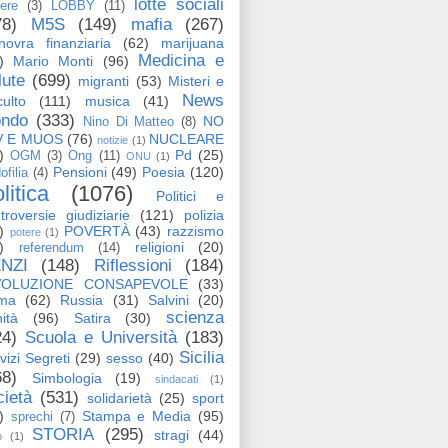
lotte sociali
tere
(3)
LOBBY
(11)
78)
M5S
(149)
mafia
(267)
ovra finanziaria
(62)
marijuana
Medicina e
)
Mario Monti
(96)
lute
(699)
migranti
(53)
Misteri e
News
ulto
(111)
musica
(41)
ndo
(333)
NO
Nino Di Matteo
(8)
V E MUOS
(76)
NUCLEARE
notizie
(1)
)
Pd
(25)
OGM
(3)
Ong
(11)
ONU
(1)
Pensioni
(49)
Poesia
(120)
ofilia
(4)
litica
(1076)
Politici e
troversie giudiziarie
(121)
polizia
)
POVERTÀ
(43)
razzismo
potere
(1)
)
religioni
(20)
referendum
(14)
NZI
(148)
Riflessioni
(184)
VOLUZIONE CONSAPEVOLE
(33)
ma
(62)
Russia
(31)
Salvini
(20)
scienza
ità
(96)
Satira
(30)
24)
Scuola e Università
(183)
Sicilia
vizi Segreti
(29)
sesso
(40)
68)
Simbologia
(19)
sindacati
(1)
cietà
(531)
solidarietà
(25)
sport
)
Stampa e Media
(95)
sprechi
(7)
STORIA
(295)
stragi
(44)
o
(1)