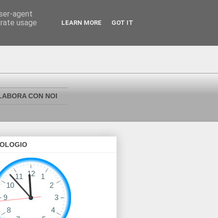
user-agent
erate usage
LEARN MORE
GOT IT
LABORA CON NOI
OLOGIO