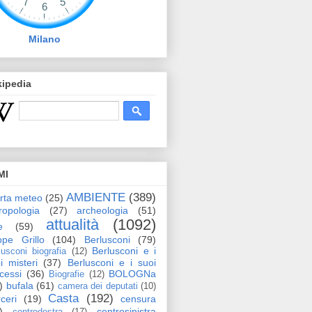
Milano
kipedia
MI
AMBIENTE
(389)
erta meteo
(25)
ropologia
(27)
archeologia
(51)
attualità
(1092)
e
(59)
pe Grillo
(104)
Berlusconi
(79)
Berlusconi e i
lusconi biografia
(12)
i misteri
(37)
Berlusconi e i suoi
cessi
(36)
BOLOGNa
Biografie
(12)
)
bufala
(61)
camera dei deputati
(10)
Casta
(192)
ceri
(19)
censura
)
centrosinistra
centrodestra
(17)