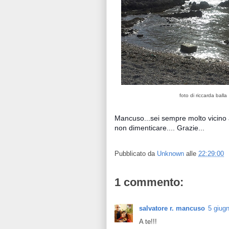
foto di riccarda balla
Mancuso...sei sempre molto vicino al
non dimenticare.... Grazie...
Pubblicato da
Unknown
alle
22:29:00
1 commento:
salvatore r. mancuso
5 giugn
A te!!!