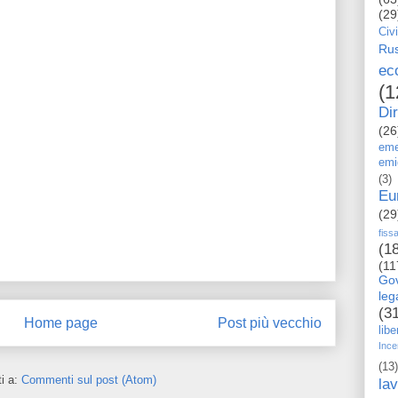
(29
Civi
Rus
ec
(1
Dir
(26
eme
emi
(3)
Eu
(29
fiss
(1
(11
Go
le
(3
Home page
Post più vecchio
libe
Ince
(13)
ti a:
Commenti sul post (Atom)
la