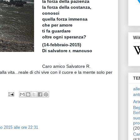
la forza della pazienza
la forza della costanza,
conosci
quella forza immensa
che per amore
ti fa guardare
oltre ogni speranza?
Wi
(14-febbraio-2015)
Di salvatore r. mancuso
Caro amico Salvatore R.
la vita...reale di chi vive con il cuore e la mente solo per
TE
all
ant
Art
Bep
Ber
suo
pro
o 2015 alle ore 22:31
(20
Car
(63