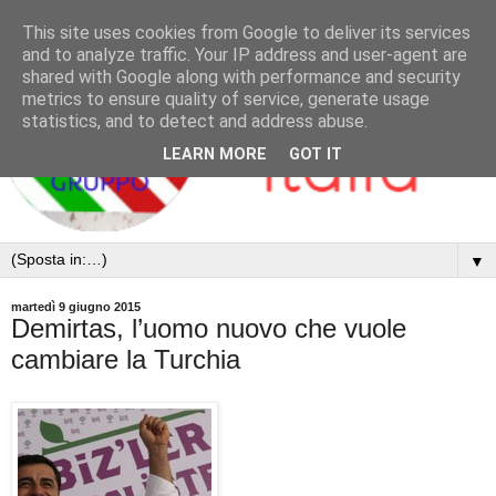
This site uses cookies from Google to deliver its services
and to analyze traffic. Your IP address and user-agent are
shared with Google along with performance and security
metrics to ensure quality of service, generate usage
statistics, and to detect and address abuse.
LEARN MORE
GOT IT
▼
martedì 9 giugno 2015
Demirtas, l’uomo nuovo che vuole
cambiare la Turchia