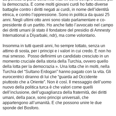
la democrazia. E come molti giovani curdi ho fatto diverse
battaglie contro i diritti negati ai curdi, in nome dell’identità
etnica, e contro l’oppressione. Sono in politica da quasi 25
anni. Negli ultimi otto anni sono stato parlamentare e co-
presidente di un partito. Ho anche fatto l’avvocato nel campo
dei diritti umani (è stato il fondatore del presidio di Amnesty
International a Diyarbaki, ndr), ma come volontario.
Insomma in tutti questi anni, ho sempre lottato, senza un
attimo di sosta, per i principi e i valori in cui credo. E non ho
mai smesso. Posso definirmi un candidato cresciuto in un
momento cruciale della storia della Turchia, ovvero quello
della lotta per la democrazia ». Una lotta che in molti, nella
Turchia del “Sultano Erdogan” hanno pagato con la vita. Gli
eurocentrici diranno di lui che “guarda ad Occidente
piuttosto che a Oriente”. Non è così. Il messaggio dell’uomo
nuovo della politica turca è che valori come quelli
dell’inclusione, dell’uguaglianza della fraternità, dei diritti
umani, della pace, sono principi universali, che
appartengono all’umanità. E che possono unire le due
sponde del Bosforo.