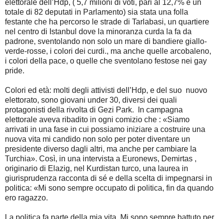
elettorale dell’Hdp, ( 5,7 milioni di voti, pari al 12,7% e un
totale di 82 deputati in Parlamento) sia stata una folla
festante che ha percorso le strade di Tarlabasi, un quartiere
nel centro di Istanbul dove la minoranza curda la fa da
padrone, sventolando non solo un mare di bandiere giallo-
verde-rosse, i colori dei curdi., ma anche quelle arcobaleno,
i colori della pace, o quelle che sventolano festose nei gay
pride.
Colori ed età: molti degli attivisti dell’Hdp, e del suo nuovo
elettorato, sono giovani under 30, diversi dei quali
protagonisti della rivolta di Gezi Park. In campagna
elettorale aveva ribadito in ogni comizio che : «Siamo
arrivati in una fase in cui possiamo iniziare a costruire una
nuova vita mi candido non solo per poter diventare un
presidente diverso dagli altri, ma anche per cambiare la
Turchia». Così, in una intervista a Euronews, Demirtas ,
originario di Elazig, nel Kurdistan turco, una laurea in
giurisprudenza racconta di sé e della scelta di impegnarsi in
politica: «Mi sono sempre occupato di politica, fin da quando
ero ragazzo.
La politica fa parte della mia vita. Mi sono sempre battuto per