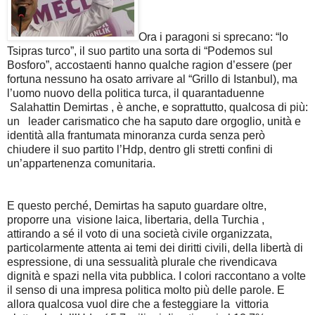
Ora i paragoni si sprecano: “lo
Tsipras turco”, il suo partito una sorta di “Podemos sul
Bosforo”, accostaenti hanno qualche ragion d’essere (per
fortuna nessuno ha osato arrivare al “Grillo di Istanbul), ma
l’uomo nuovo della politica turca, il quarantaduenne
Salahattin Demirtas , è anche, e soprattutto, qualcosa di più:
un leader carismatico che ha saputo dare orgoglio, unità e
identità alla frantumata minoranza curda senza però
chiudere il suo partito l’Hdp, dentro gli stretti confini di
un’appartenenza comunitaria.
E questo perché, Demirtas ha saputo guardare oltre,
proporre una visione laica, libertaria, della Turchia ,
attirando a sé il voto di una società civile organizzata,
particolarmente attenta ai temi dei diritti civili, della libertà di
espressione, di una sessualità plurale che rivendicava
dignità e spazi nella vita pubblica. I colori raccontano a volte
il senso di una impresa politica molto più delle parole. E
allora qualcosa vuol dire che a festeggiare la vittoria