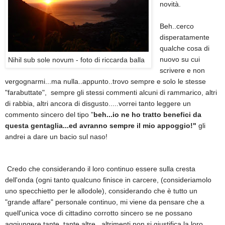
novità.
Beh..cerco
disperatamente
qualche cosa di
nuovo su cui
Nihil sub sole novum - foto di riccarda balla
scrivere e non
vergognarmi...ma nulla..appunto..trovo sempre e solo le stesse
"farabuttate", sempre gli stessi commenti alcuni di rammarico, altri
di rabbia, altri ancora di disgusto.....vorrei tanto leggere un
commento sincero del tipo "
beh...io ne ho tratto benefici da
questa gentaglia...ed avranno sempre il mio appoggio!"
gli
andrei a dare un bacio sul naso!
Credo che considerando il loro continuo essere sulla cresta
dell'onda (ogni tanto qualcuno finisce in carcere, (consideriamolo
uno specchietto per le allodole), considerando che è tutto un
"grande affare" personale continuo, mi viene da pensare che a
quell'unica voce di cittadino corrotto sincero se ne possano
aggiungere tante, tante altre...altrimenti non si giustifica la loro