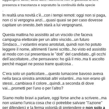
presenza e tracotanza e sopratutto la continuità della specie
.
In realtà una novità c'è...con i tempi remoti: oggi non si paga,
non ci si vergogna anzi....quasi quasi se per caso dovesse
capitare un onesto..beh starà a lui vergognarsi.
Questa mattina ho assistito ad un viscido che faceva
campagna elettorale per un altro viscido...un futuro
Sindaco... i volantini erano arrotolati, quindi non ho potuto
leggere il nome, altrimenti l'avrei scritto...ho visto ed assistito
al modo con cui presentava le "doti" del candidato...gli occhi
dell'ascoltatore...che pensavano: ho già il mio..ma ti ascolto
perchè magari ne posso trarre qualcosa .
C'era solo un particolare....questo lumacone bavoso aveva
nella tasca sinistra arrotolati altri volantini...ma non erano gli
stessi...cambiava il colore...quindi..a seconda di dove
vai....prometti per l'uno o per l'altro?
Siamo molto bravi a parlare, oggi forse anche a scrivere...ma
non usiamo l'unica cosa che ci potrebbe salvare "l'azione"
per difenderci e la ferma volontà di pretendere e
non solo a