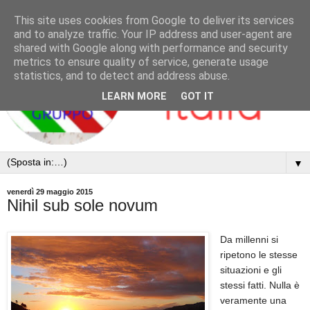
This site uses cookies from Google to deliver its services
and to analyze traffic. Your IP address and user-agent are
shared with Google along with performance and security
metrics to ensure quality of service, generate usage
statistics, and to detect and address abuse.
LEARN MORE
GOT IT
▼
venerdì 29 maggio 2015
Nihil sub sole novum
Da millenni si
ripetono le stesse
situazioni e gli
stessi fatti. Nulla è
veramente una