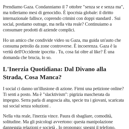
Prendiamo Gaza. Condanniamo il 7 ottobre "senza se e senza ma",
ma tolleriamo mesi di genocidio. È ipocrisia globale: il diritto
internazionale fallisce, coprendo crimini con doppi standard . Sui
social, postiamo outrage, ma nella vita reale? Continuiamo a
consumare prodotti di aziende complici.
Ho un amico che condivide video su Gaza, ma guida un'auto che
consuma petrolio da zone controverse. È incoerenza. Gaza è la
verità dell'Occidente ipocrita . Tu, cosa fai oltre al like? È una
domanda che brucia, lo so.
L'Inerzia Quotidiana: Dal Divano alla
Strada, Cosa Manca?
I social ci danno un'illusione di azione. Firmi una petizione online?
Ti senti a posto. Ma è "slacktivism": pigrizia mascherata da
impegno. Serra parla di angoscia alta, specie tra i giovani, scaricata
sui social senza soluzioni .
Nella vita reale, l'inerzia vince. Paura di sbagliare, comodità,
solitudine. Ma gli psicologi avvertono: questa manipolazione
danneggia relazioni e società . Io propongo: spegni il telefono,