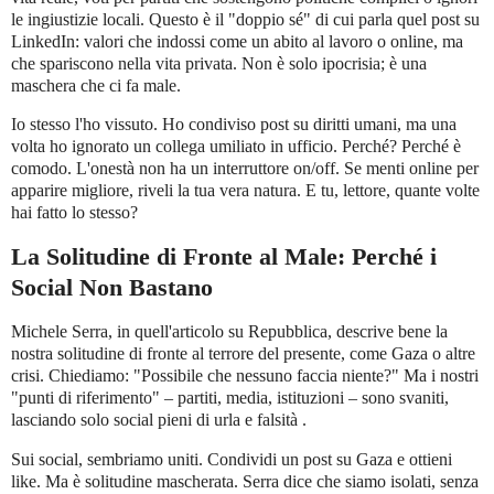
le ingiustizie locali. Questo è il "doppio sé" di cui parla quel post su
LinkedIn: valori che indossi come un abito al lavoro o online, ma
che spariscono nella vita privata. Non è solo ipocrisia; è una
maschera che ci fa male.
Io stesso l'ho vissuto. Ho condiviso post su diritti umani, ma una
volta ho ignorato un collega umiliato in ufficio. Perché? Perché è
comodo. L'onestà non ha un interruttore on/off. Se menti online per
apparire migliore, riveli la tua vera natura. E tu, lettore, quante volte
hai fatto lo stesso?
La Solitudine di Fronte al Male: Perché i
Social Non Bastano
Michele Serra, in quell'articolo su Repubblica, descrive bene la
nostra solitudine di fronte al terrore del presente, come Gaza o altre
crisi. Chiediamo: "Possibile che nessuno faccia niente?" Ma i nostri
"punti di riferimento" – partiti, media, istituzioni – sono svaniti,
lasciando solo social pieni di urla e falsità .
Sui social, sembriamo uniti. Condividi un post su Gaza e ottieni
like. Ma è solitudine mascherata. Serra dice che siamo isolati, senza