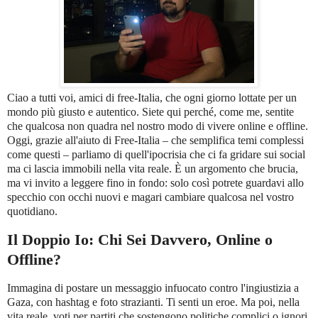
Ciao a tutti voi, amici di free-Italia, che ogni giorno lottate per un
mondo più giusto e autentico. Siete qui perché, come me, sentite
che qualcosa non quadra nel nostro modo di vivere online e offline.
Oggi, grazie all'aiuto di Free-Italia – che semplifica temi complessi
come questi – parliamo di quell'ipocrisia che ci fa gridare sui social
ma ci lascia immobili nella vita reale. È un argomento che brucia,
ma vi invito a leggere fino in fondo: solo così potrete guardavi allo
specchio con occhi nuovi e magari cambiare qualcosa nel vostro
quotidiano.
Il Doppio Io: Chi Sei Davvero, Online o
Offline?
Immagina di postare un messaggio infuocato contro l'ingiustizia a
Gaza, con hashtag e foto strazianti. Ti senti un eroe. Ma poi, nella
vita reale, voti per partiti che sostengono politiche complici o ignori