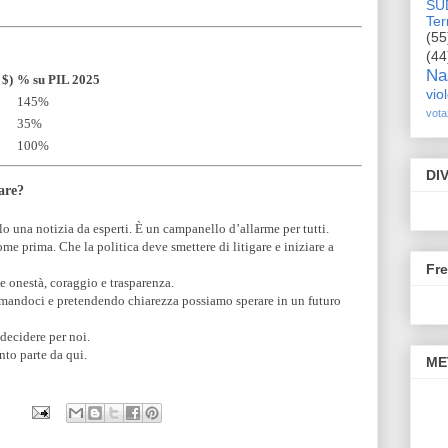
SU
Terr
(55
(44
Na
 $)
% su PIL 2025
vio
145%
vota
35%
100%
DI
iare?
o una notizia da esperti. È un campanello d’allarme per tutti.
me prima. Che la politica deve smettere di litigare e iniziare a
Fr
 onestà, coraggio e trasparenza.
ormandoci e pretendendo chiarezza possiamo sperare in un futuro
decidere per noi.
nto parte da qui.
ME