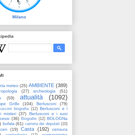
Milano
kipedia
MI
AMBIENTE
(389)
erta meteo
(25)
ropologia
(27)
archeologia
(51)
attualità
(1092)
e
(59)
pe Grillo
(104)
Berlusconi
(79)
Berlusconi e i
lusconi biografia
(12)
i misteri
(37)
Berlusconi e i suoi
cessi
(36)
BOLOGNa
Biografie
(12)
)
bufala
(61)
camera dei deputati
(10)
Casta
(192)
ceri
(19)
censura
)
centrosinistra
centrodestra
(17)