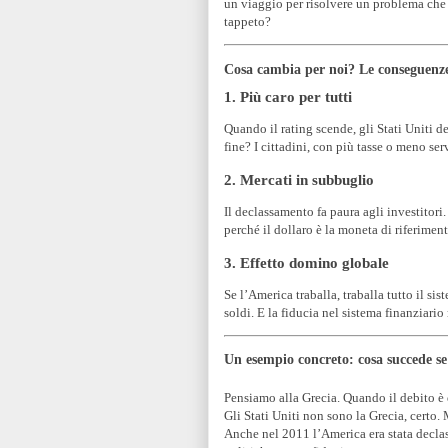
un viaggio per risolvere un problema che 
tappeto?
Cosa cambia per noi? Le conseguenze
1. Più caro per tutti
Quando il rating scende, gli Stati Uniti de
fine? I cittadini, con più tasse o meno serv
2. Mercati in subbuglio
Il declassamento fa paura agli investitori. 
perché il dollaro è la moneta di riferimen
3. Effetto domino globale
Se l’America traballa, traballa tutto il si
soldi. E la fiducia nel sistema finanziario
Un esempio concreto: cosa succede se
Pensiamo alla Grecia. Quando il debito è d
Gli Stati Uniti non sono la Grecia, certo.
Anche nel 2011 l’America era stata declas