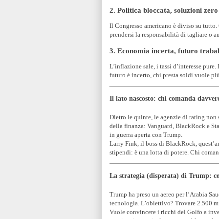
2. Politica bloccata, soluzioni zero
Il Congresso americano è diviso su tutto.
prendersi la responsabilità di tagliare o a
3. Economia incerta, futuro traba
L’inflazione sale, i tassi d’interesse pur
futuro è incerto, chi presta soldi vuole pi
Il lato nascosto: chi comanda davve
Dietro le quinte, le agenzie di rating no
della finanza: Vanguard, BlackRock e Sta
in guerra aperta con Trump.
Larry Fink, il boss di BlackRock, quest’a
stipendi: è una lotta di potere. Chi coman
La strategia (disperata) di Trump: ce
Trump ha preso un aereo per l’Arabia Saudi
tecnologia. L’obiettivo? Trovare 2.500 mil
Vuole convincere i ricchi del Golfo a inve