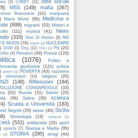
lotte sociali
tere
(3)
LOBBY
(11)
78)
M5S
(149)
mafia
(267)
ovra finanziaria
(62)
marijuana
Medicina e
)
Mario Monti
(96)
lute
(699)
migranti
(53)
Misteri e
News
ulto
(111)
musica
(41)
ndo
(333)
NO
Nino Di Matteo
(8)
V E MUOS
(76)
NUCLEARE
notizie
(1)
)
Pd
(25)
OGM
(3)
Ong
(11)
ONU
(1)
Pensioni
(49)
Poesia
(120)
ofilia
(4)
litica
(1076)
Politici e
troversie giudiziarie
(121)
polizia
)
POVERTÀ
(43)
razzismo
potere
(1)
)
religioni
(20)
referendum
(14)
NZI
(148)
Riflessioni
(184)
VOLUZIONE CONSAPEVOLE
(33)
ma
(62)
Russia
(31)
Salvini
(20)
scienza
ità
(96)
Satira
(30)
24)
Scuola e Università
(183)
Sicilia
vizi Segreti
(29)
sesso
(40)
68)
Simbologia
(19)
sindacati
(1)
cietà
(531)
solidarietà
(25)
sport
)
Stampa e Media
(95)
sprechi
(7)
STORIA
(295)
stragi
(44)
o
(1)