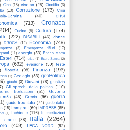
)
cinema
(25)
Cina
(15)
Cinofilia
(3)
Corruzione
(173)
Crisi
ltà
(13)
crisi
sia-Ucraina
(40)
Cronaca
onomica
(713)
204)
Cultura
(174)
Cucina
(8)
itti
(222)
DISABILI
(46)
donne
Economia
(748)
)
DROGA
(12)
rgenza
(3)
Emergenza rifiuti
(17)
energia
(53)
granti
(11)
Enrico Marra
Esteri
(714)
etica
(1)
Ettore Zanca
(2)
ropa
(632)
evasione
(30)
feste
Finanza
(193)
)
filosofia
(98)
geoPolitica
Geologia
(83)
azioni
(1)
89)
Giovani
(78)
giustizia
giochi
(3)
7)
Gli sprechi della politica
(110)
verno Berlusconi
(51)
Governo
guerra
ga-m5s
(45)
Grecia
(96)
11)
guide free-italia
(74)
guide italia-
Immigrati
(60)
IMPRESE
(65)
ra
(15)
Inchieste
(116)
Intercettazioni
ndi
(1)
Italia
(2264)
israele
(38)
voro
(409)
LEGA NORD
(92)