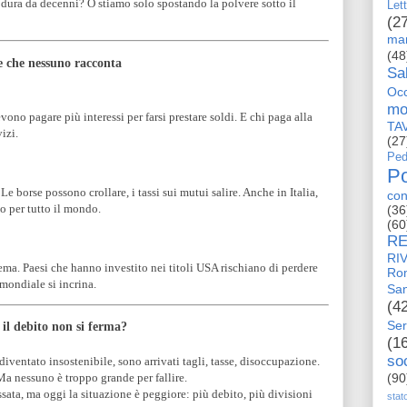
dura da decenni? O stiamo solo spostando la polvere sotto il
Let
(2
man
(48
 che nessuno racconta
Sa
Occ
mo
vono pagare più interessi per farsi prestare soldi. E chi paga alla
TA
izi.
(27
Ped
Po
Le borse possono crollare, i tassi sui mutui salire. Anche in Italia,
con
to per tutto il mondo.
(36
(60
RE
RI
stema. Paesi che hanno investito nei titoli USA rischiano di perdere
Ro
 mondiale si incrina.
San
(4
Ser
 il debito non si ferma?
(1
so
iventato insostenibile, sono arrivati tagli, tasse, disoccupazione.
(90
 Ma nessuno è troppo grande per fallire.
sata, ma oggi la situazione è peggiore: più debito, più divisioni
stat