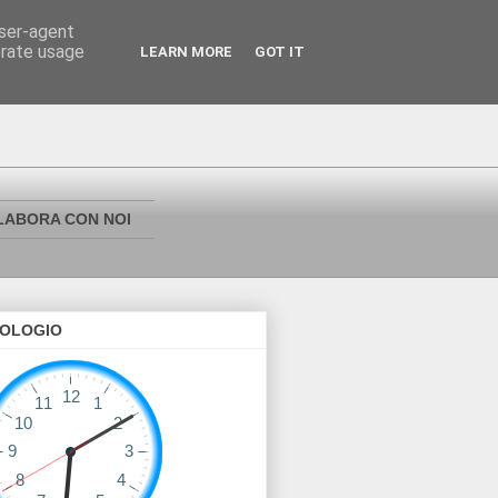
user-agent
erate usage
LEARN MORE
GOT IT
LABORA CON NOI
OLOGIO