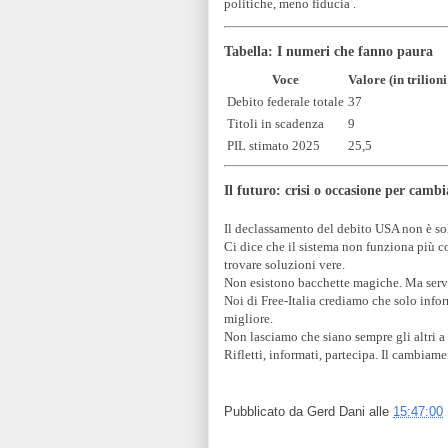
politiche, meno fiducia .
Tabella: I numeri che fanno paura
Voce
Valore (in trilioni
Debito federale totale
37
Titoli in scadenza
9
PIL stimato 2025
25,5
Il futuro: crisi o occasione per camb
Il declassamento del debito USA non è sol
Ci dice che il sistema non funziona più co
trovare soluzioni vere.
Non esistono bacchette magiche. Ma serve
Noi di Free-Italia crediamo che solo inf
migliore.
Non lasciamo che siano sempre gli altri a 
Rifletti, informati, partecipa. Il cambiame
Pubblicato da
Gerd Dani
alle
15:47:00