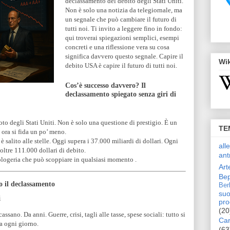
declassamento del debito degli Stati Uniti.
Non è solo una notizia da telegiornale, ma
un segnale che può cambiare il futuro di
tutti noi. Ti invito a leggere fino in fondo:
qui troverai spiegazioni semplici, esempi
concreti e una riflessione vera su cosa
significa davvero questo segnale. Capire il
Wi
debito USA è capire il futuro di tutti noi.
Cos’è successo davvero? Il
declassamento spiegato senza giri di
to degli Stati Uniti. Non è solo una questione di prestigio. È un
TE
 ora si fida un po’ meno.
salito alle stelle. Oggi supera i 37.000 miliardi di dollari. Ogni
all
 oltre 111.000 dollari di debito.
ant
logeria che può scoppiare in qualsiasi momento .
Art
Bep
ro il declassamento
Ber
suo
i
pro
(20
sano. Da anni. Guerre, crisi, tagli alle tasse, spese sociali: tutto si
Car
ga ogni giorno.
(63