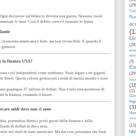
(29
Civi
 Ogni decisione sul bilancio diventa una guerra. Nessuno vuole
Rus
umentare le tasse. Così il debito cresce e nessuno lo ferma.
ec
(1
llante
Dir
e. L’economia americana è forte, ma non invincibile. E quando il
(26
ù garanzie.
eme
emi
ro la finanza USA?
(3)
Eu
n sono così indipendenti come sembrano. Sono legate a tre giganti
(29
te Street. Questi colossi gestiscono i soldi di mezzo mondo e sono
fiss
(1
nno guadagna 37 milioni di dollari. Non è solo una questione di
(11
da la finanza, comanda il futuro .
Go
le
(3
rcare soldi dove non ci sono
libe
Ince
ta, portandosi dietro i pezzi grossi della finanza e della
(13)
iardi di dollari in dieci anni.
la
stire nei titoli di stato americani. Ma davvero pensiamo che basti