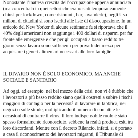
Nonostante l’inattesa crescita dell’occupazione appena annunciata
(ma concentrata in quei settori che erano stati temporaneamente
chiusi per lockdown, come ristoranti, bar, lavanderie), negli Usa
milioni di cittadini si sono iscritti alle liste di disoccupazione. In un
articolo del New Yorker di alcune settimane fa si riportava che il
40% degli americani non raggiunge i 400 dollari di risparmi per far
fronte alle emergenze e che per gli occupati a basso reddito tre
giorni senza lavoro sono sufficienti per privarli dei mezzi per
acquistare i generi alimentari necessari alle loro famiglie.
IL DIVARIO NON È SOLO ECONOMICO, MA ANCHE
SOCIALE E SANITARIO
Ad oggi, ad esempio, nel bel mezzo della crisi, non vi è dubbio che
i lavoratori a più basso reddito siano quelli costretti a subire i rischi
maggiori di contagio per la necessità di lavorare in fabbrica, nei
negozi o sulle strade, moltiplicando il numero di contatti e le
occasioni di contrarre il virus. Il loro indispensabile ruolo è stato
spesso formalmente riconosciuto, sebbene la realtà produca esiti tra
loro discordanti. Mentre con il decreto Rilancio, infatti, si è portato
a casa il riconoscimento dei lavoratori migranti, il Tribunale di