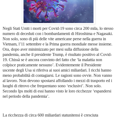
Negli Stati Uniti i morti per Covid-19 sono circa 200 mila, lo stesso
numero di deceduti con i bombardamenti di Hiroshima e Nagasaki.
Non solo, sono di più delle vite americane perse nella guerra in
Vietnam, l’11 settembre e la Prima guerra mondiale messe insieme.
Ora, dopo aver minimizzato per mesi sulla diffusione della
pandemia, anche il presidente Trump, è risultato positivo al Covid-
19. Chissà se è ancora convinto del fatto che ‘la malattia non
colpisce praticamente nessuno’. Evidentemente il Presidente
uscente degli Usa si riferiva ai suoi amici miliardari. I ricchi hanno
meno probabilità di contagiarsi. Le ragioni sono ovvie. Non vanno
al lavoro. Non devono spostarsi affollando i mezzi di trasporto ed i
luoghi di ritrovo che frequentano sono ‘esclusivi’. Non solo.
Secondo Ips molti di essi hanno visto le loro ricchezze ‘espandersi
nel periodo della pandemia’.
La ricchezza di circa 600 miliardari statunitensi è cresciuta