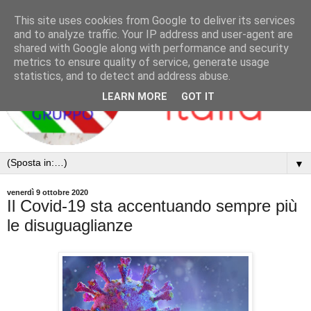
This site uses cookies from Google to deliver its services
and to analyze traffic. Your IP address and user-agent are
shared with Google along with performance and security
metrics to ensure quality of service, generate usage
statistics, and to detect and address abuse.
LEARN MORE
GOT IT
▼
venerdì 9 ottobre 2020
Il Covid-19 sta accentuando sempre più
le disuguaglianze