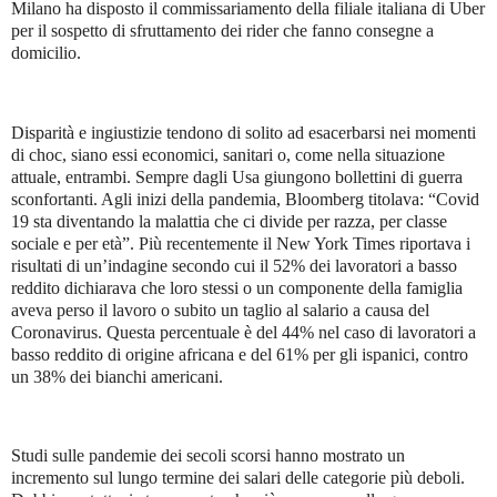
Milano ha disposto il commissariamento della filiale italiana di Uber
per il sospetto di sfruttamento dei rider che fanno consegne a
domicilio.
Disparità e ingiustizie tendono di solito ad esacerbarsi nei momenti
di choc, siano essi economici, sanitari o, come nella situazione
attuale, entrambi. Sempre dagli Usa giungono bollettini di guerra
sconfortanti. Agli inizi della pandemia, Bloomberg titolava: “Covid
19 sta diventando la malattia che ci divide per razza, per classe
sociale e per età”. Più recentemente il New York Times riportava i
risultati di un’indagine secondo cui il 52% dei lavoratori a basso
reddito dichiarava che loro stessi o un componente della famiglia
aveva perso il lavoro o subito un taglio al salario a causa del
Coronavirus. Questa percentuale è del 44% nel caso di lavoratori a
basso reddito di origine africana e del 61% per gli ispanici, contro
un 38% dei bianchi americani.
Studi sulle pandemie dei secoli scorsi hanno mostrato un
incremento sul lungo termine dei salari delle categorie più deboli.