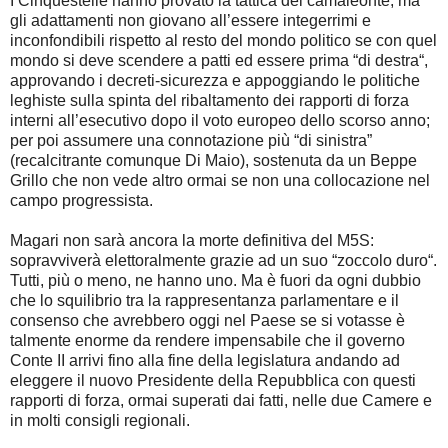
I Cinquestelle hanno provato la tattica del camaleonte, ma
gli adattamenti non giovano all’essere integerrimi e
inconfondibili rispetto al resto del mondo politico se con quel
mondo si deve scendere a patti ed essere prima “di destra“,
approvando i decreti-sicurezza e appoggiando le politiche
leghiste sulla spinta del ribaltamento dei rapporti di forza
interni all’esecutivo dopo il voto europeo dello scorso anno;
per poi assumere una connotazione più “di sinistra”
(recalcitrante comunque Di Maio), sostenuta da un Beppe
Grillo che non vede altro ormai se non una collocazione nel
campo progressista.
Magari non sarà ancora la morte definitiva del M5S:
sopravviverà elettoralmente grazie ad un suo “zoccolo duro“.
Tutti, più o meno, ne hanno uno. Ma è fuori da ogni dubbio
che lo squilibrio tra la rappresentanza parlamentare e il
consenso che avrebbero oggi nel Paese se si votasse è
talmente enorme da rendere impensabile che il governo
Conte II arrivi fino alla fine della legislatura andando ad
eleggere il nuovo Presidente della Repubblica con questi
rapporti di forza, ormai superati dai fatti, nelle due Camere e
in molti consigli regionali.