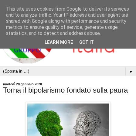
This site uses cookies from Google to deliver its services
and to analyze traffic. Your IP address and user-agent are
shared with Google along with performance and security
metrics to ensure quality of service, generate usage
statistics, and to detect and address abuse.
LEARN MORE
GOT IT
▼
martedì 28 gennaio 2020
Torna il bipolarismo fondato sulla paura