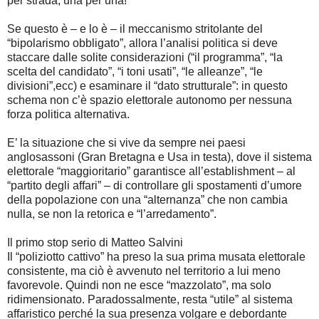
per strada, una per una!
Se questo è – e lo è – il meccanismo stritolante del
“bipolarismo obbligato”, allora l’analisi politica si deve
staccare dalle solite considerazioni (“il programma”, “la
scelta del candidato”, “i toni usati”, “le alleanze”, “le
divisioni”,ecc) e esaminare il “dato strutturale”: in questo
schema non c’è spazio elettorale autonomo per nessuna
forza politica alternativa.
E’ la situazione che si vive da sempre nei paesi
anglosassoni (Gran Bretagna e Usa in testa), dove il sistema
elettorale “maggioritario” garantisce all’establishment – al
“partito degli affari” – di controllare gli spostamenti d’umore
della popolazione con una “alternanza” che non cambia
nulla, se non la retorica e “l’arredamento”.
Il primo stop serio di Matteo Salvini
Il “poliziotto cattivo” ha preso la sua prima musata elettorale
consistente, ma ciò è avvenuto nel territorio a lui meno
favorevole. Quindi non ne esce “mazzolato”, ma solo
ridimensionato. Paradossalmente, resta “utile” al sistema
affaristico perché la sua presenza volgare e debordante