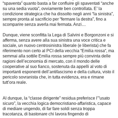
“spaventa” quanto basta a far confluire gli spaventati “anche
su una sedia vuota”, ovviamente ben controllata. E’ la
condizione strategica che ha dissolto negli anni “la sinistra”,
sempre pronta al sacrificio per “fermare la destra”, fino a
scomparire senza averla mai fermata. Anzi…
Dunque, viene sconfitta la Lega di Salvini e Borgonzoni e si
afferma, senza avere alla sua sinistra una voce critica e
sociale, un nuovo centrosinistra liberale (e liberista) che fa
riferimento non certo al PCI della vecchia “Emilia rossa“, ma
semmai alla sottile Emilia rossa sempre più convinta delle
ragioni dell’economia di mercato, con il mondo delle
cooperative al suo fianco, sostenuta da appelli al voto di
importanti esponenti dell’antifascismo e della cultura, visto il
pericolo sovranista che, in tutta evidenza, era e rimane
tutt’ora reale.
Al dunque, la “classe dirigente” residua preferisce l’”usato
sicuro”, la vecchia logica democristiano-affaristica, capace
di mediare ungendo, di far fare soldi senza troppa
tracotanza, di bastonare chi lavora fingendo di