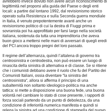
avrebbero invece dovuto non avere alcun riconoscimento di
legittimità nel proporsi alla guida del Paese o degli enti
locali: a partire dal lontano 1992, dal revisionismo storico
operato sulla Resistenza e sulla Seconda guerra mondiale
in Italia, è venuto prepotentemente avanti anche un
revisionismo politico di cui la destra di Fiuggi prima e
sovranista poi ha approfittato per farsi largo nella società
italiana, sostenuta da tutta una imprenditoria che aveva
buon gioco a mettersi nelle mani di avversari di quegli eredi
del PCI ancora troppo pregni del loro passato.
Il regime dell’alternanza, quindi l’altalena di governo tra
centrosinistra e centrodestra, non può essere un luogo di
rinascita della sinistra di alternativa e di classe. Se si ritiene
che i comunisti debbano avere il ruolo che fu del Partito dei
Comunisti Italiani, ossia diventare “la sinistra del
centrosinistra“, allora si afferma il principio di una
subalternità non soltanto ideologico-politica ma anche
tattica: si mette a disposizione una buona fede, una buona
volontà nel cambiare lo stato di cose presente, i rapporti di
forza sociali partendo da un punto di debolezza, da una
condizione di inferiorità numerica manifesta e quindi si
relega la sinistra ad una condizione di stampella del nuovo