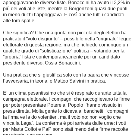
appoggiavano le diverse liste. Bonaccini ha avuto il 3,2% in
più dei voti alle liste, mentre la Borgonzoni quasi due punti
in meno di chi l’appoggiava. E così anche tutti i candidati
alle loro spalle.
Che significa? Che una quota non piccola degli elettori ha
praticato il “voto disgiunto” – possibile nella “originale” legge
elettorale di questa regione, ma che richiede comunque un
qualche grado di “sofisticazione” politica – votando per la
“propria” lista e contemporaneamente per un candidato
presidente diverso. Ossia Bonaccini.
Una pratica che si giustifica solo con la paura che vincesse
l’avversaria, in teoria, e Matteo Salvini in pratica.
E’ un clima pesantissimo che si è respirato durante tutta la
campagna elettorale. I compagni che raccoglievano le firme
per poter presentare Potere al Popolo l’hanno vissuto in
presa diretta. Molta gente lo diceva ai banchetti: “compagni,
la firma ve la do volentieri, ma il voto no; non voglio che
vinca la Lega”. La conferma è poi arrivata dalle urne: i voti
per Marta Collot e PaP sono stati meno delle firme raccolte