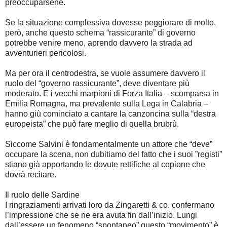
preoccuparsene.
Se la situazione complessiva dovesse peggiorare di molto,
però, anche questo schema “rassicurante” di governo
potrebbe venire meno, aprendo davvero la strada ad
avventurieri pericolosi.
Ma per ora il centrodestra, se vuole assumere davvero il
ruolo del “governo rassicurante”, deve diventare più
moderato. E i vecchi marpioni di Forza Italia – scomparsa in
Emilia Romagna, ma prevalente sulla Lega in Calabria –
hanno giù cominciato a cantare la canzoncina sulla “destra
europeista” che può fare meglio di quella brubrù.
Siccome Salvini è fondamentalmente un attore che “deve”
occupare la scena, non dubitiamo del fatto che i suoi ”registi”
stiano già apportando le dovute rettifiche al copione che
dovrà recitare.
Il ruolo delle Sardine
I ringraziamenti arrivati loro da Zingaretti & co. confermano
l’impressione che se ne era avuta fin dall’inizio. Lungi
dall’essere un fenomeno “spontaneo” questo “movimento” è