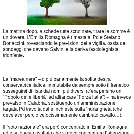
La mattina dopo, a schede tutte scrutinate, tirare le somme è
un dovere. L’Emilia Romagna è rimasta al Pd e Stefano
Bonaccini, rovesciando le previsioni della vigilia, ossia dei
sondaggi che davano Salvini e la deriva fascioleghista
trionfante.
La “marea nera” – o più banalmente la solita destra
conservatrice italica, immutabile da sempre sotto il frenetico
susseguirsi di liste dai nomi più diversi (c’era persino un
“Popolo delle libertà” ad affiancare “Forza Italia”) – ha invece
prevalso in Calabria, sostituendo un’amministrazione
targata Pd travolta dalle inchieste sulla ‘ndrangheta (che
deve aver perciò velocissimamente cambiato cavallo…).
Il “voto nazionale” era però concentrato in Emilia Romagna,
ed è su questo risultato che si deve concentrare l’attenzione