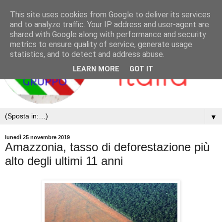
This site uses cookies from Google to deliver its services
and to analyze traffic. Your IP address and user-agent are
shared with Google along with performance and security
metrics to ensure quality of service, generate usage
statistics, and to detect and address abuse.
LEARN MORE
GOT IT
▼
lunedì 25 novembre 2019
Amazzonia, tasso di deforestazione più
alto degli ultimi 11 anni