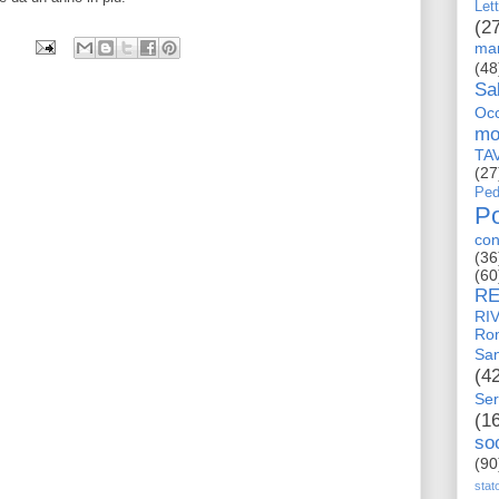
Let
(2
man
(48
Sa
Occ
mo
TA
(27
Ped
Po
con
(36
(60
RE
RI
Ro
San
(4
Ser
(1
so
(90
stat