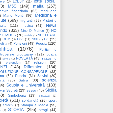
lotte sociali
tere
(3)
LOBBY
(11)
78)
M5S
(149)
mafia
(267)
ovra finanziaria
(62)
marijuana
Medicina e
)
Mario Monti
(96)
lute
(699)
migranti
(53)
Misteri e
News
ulto
(111)
musica
(41)
ndo
(333)
NO
Nino Di Matteo
(8)
V E MUOS
(76)
NUCLEARE
notizie
(1)
)
Pd
(25)
OGM
(3)
Ong
(11)
ONU
(1)
Pensioni
(49)
Poesia
(120)
ofilia
(4)
litica
(1076)
Politici e
troversie giudiziarie
(121)
polizia
)
POVERTÀ
(43)
razzismo
potere
(1)
)
religioni
(20)
referendum
(14)
NZI
(148)
Riflessioni
(184)
VOLUZIONE CONSAPEVOLE
(33)
ma
(62)
Russia
(31)
Salvini
(20)
scienza
ità
(96)
Satira
(30)
24)
Scuola e Università
(183)
Sicilia
vizi Segreti
(29)
sesso
(40)
68)
Simbologia
(19)
sindacati
(1)
cietà
(531)
solidarietà
(25)
sport
)
Stampa e Media
(95)
sprechi
(7)
STORIA
(295)
stragi
(44)
o
(1)