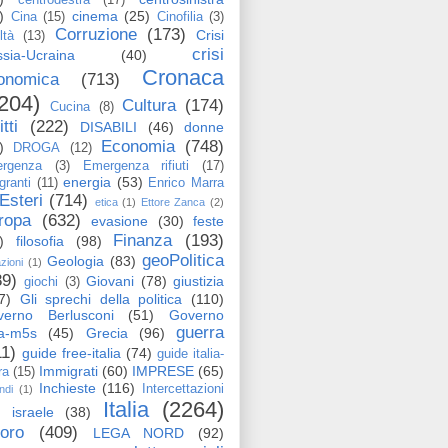
)
cinema
(25)
Cina
(15)
Cinofilia
(3)
Corruzione
(173)
Crisi
ltà
(13)
crisi
sia-Ucraina
(40)
Cronaca
onomica
(713)
204)
Cultura
(174)
Cucina
(8)
itti
(222)
DISABILI
(46)
donne
Economia
(748)
)
DROGA
(12)
rgenza
(3)
Emergenza rifiuti
(17)
energia
(53)
granti
(11)
Enrico Marra
Esteri
(714)
etica
(1)
Ettore Zanca
(2)
ropa
(632)
evasione
(30)
feste
Finanza
(193)
)
filosofia
(98)
geoPolitica
Geologia
(83)
azioni
(1)
89)
Giovani
(78)
giustizia
giochi
(3)
7)
Gli sprechi della politica
(110)
verno Berlusconi
(51)
Governo
guerra
ga-m5s
(45)
Grecia
(96)
11)
guide free-italia
(74)
guide italia-
Immigrati
(60)
IMPRESE
(65)
ra
(15)
Inchieste
(116)
Intercettazioni
ndi
(1)
Italia
(2264)
israele
(38)
voro
(409)
LEGA NORD
(92)