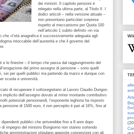
dei ministri. Il capitolo pensioni è
relegato nella ultima parte, al Titolo II. I
dodici articoli – nella versione attuale –
non presentano particolari sorprese
rispetto al meccanismo per Quota 100
nell’articolo 1 subito definito «in via
do che «l’età anagrafica è successivamente adeguata agli
Wi
 dogma intoccabile dell’austerità e che il governo del
re.
ti e le finestre – il tempo che passa dal raggiungimento del
e all’erogazione del primo assegno di pensione – sono quelli
vati, sei per quelli pubblici ma partendo da marzo e dunque con
TE
per scuola e università.
all
ercato di recuperare il sottosegretario al Lavoro Claudio Durigon.
ant
o implicito dell’assegno dovuto al minor montante contributivo
Art
 molti potenziali pensionandi, l’esponente leghista ha risposto
Bep
a pensione di 1500 euro, il non percepito è pari al 16%, fino al
Ber
suo
pro
i dipendenti pubblici che arriverebbe fino a 8 anni dopo
(20
e di impegno del ministro Bongiorno non stanno sortendo
Car
bliche amministrazioni stipulano apposite convenzioni con gli
(63