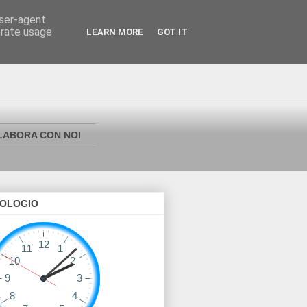
user-agent
erate usage
LEARN MORE
GOT IT
LABORA CON NOI
OLOGIO