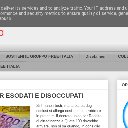
deliver its services and to analyze traffic. Your IP address and 
formance and security metrics to ensure quality of service, gen
abuse.
SOSTIENI IL GRUPPO FREE-ITALIA
Disclaimer
COL
EE-ITALIA
OR
R ESODATI E DISOCCUPATI
Si limano i testi, ma la platea degli
esclusi si allarga così come la rabbia e
le proteste. Il decreto unico per Reddito
di cittadinanza e Quota 100 dovrebbe
arrivare, non si sa quando, in consiglio