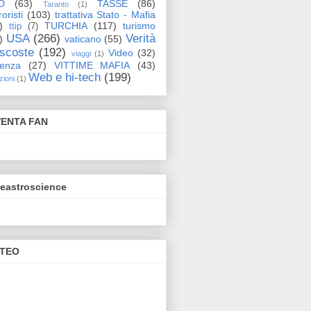
D
(63)
TASSE
(86)
Taranto
(1)
oristi
(103)
trattativa Stato - Mafia
)
TURCHIA
(117)
turismo
ttip
(7)
USA
(266)
Verità
)
vaticano
(55)
scoste
(192)
Video
(32)
viaggi
(1)
lenza
(27)
VITTIME MAFIA
(43)
Web e hi-tech
(199)
zioni
(1)
VENTA FAN
eeastroscience
TEO