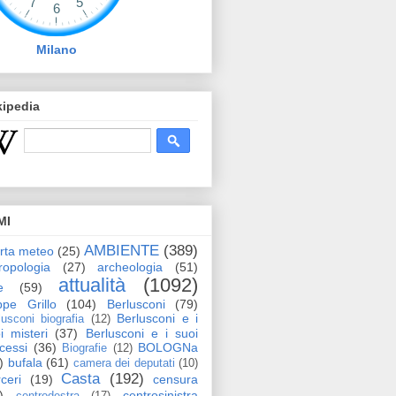
Milano
kipedia
MI
AMBIENTE
(389)
erta meteo
(25)
ropologia
(27)
archeologia
(51)
attualità
(1092)
e
(59)
pe Grillo
(104)
Berlusconi
(79)
Berlusconi e i
lusconi biografia
(12)
i misteri
(37)
Berlusconi e i suoi
cessi
(36)
BOLOGNa
Biografie
(12)
)
bufala
(61)
camera dei deputati
(10)
Casta
(192)
ceri
(19)
censura
)
centrosinistra
centrodestra
(17)