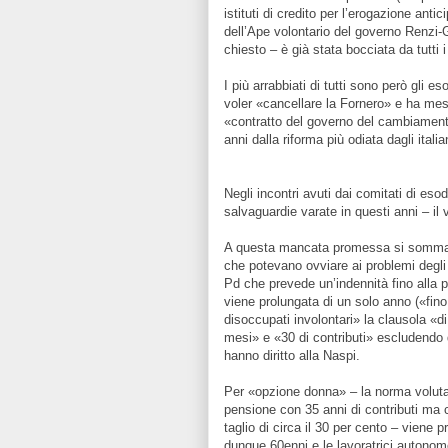
istituti di credito per l’erogazione anti
dell’Ape volontario del governo Renzi-
chiesto – è già stata bocciata da tutti i 
I più arrabbiati di tutti sono però gli
voler «cancellare la Fornero» e ha mes
«contratto del governo del cambiament
anni dalla riforma più odiata dagli itali
Negli incontri avuti dai comitati di eso
salvaguardie varate in questi anni – il 
A questa mancata promessa si somman
che potevano ovviare ai problemi degli
Pd che prevede un’indennità fino alla p
viene prolungata di un solo anno («fin
disoccupati involontari» la clausola «
mesi» e «30 di contributi» escludendo qu
hanno diritto alla Naspi.
Per «opzione donna» – la norma voluta 
pensione con 35 anni di contributi ma c
taglio di circa il 30 per cento – viene 
dunque 60enni e le lavoratrici autonom