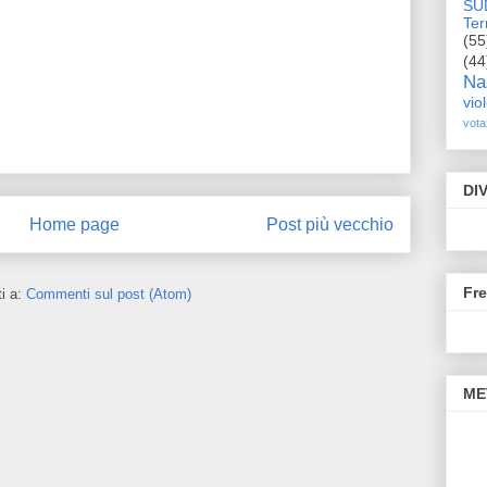
SU
Terr
(55
(44
Na
vio
vota
DI
Home page
Post più vecchio
Fr
ti a:
Commenti sul post (Atom)
ME