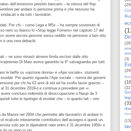
cipata» dell’ennesimo prestito bancario – la stessa del flop
(29
Gentiloni per andare in pensione prima e che nessuno ha
Civi
sindacati e da tutti i lavoratori.
Rus
ec
 esodati. Per chi – come Lega e M5s – ha sempre sostenuto di
(1
so nero su bianco lo «Stop legge Fornero» nel capitolo 17 del
o» avere ancora persone senza reddito nè pensione a ben otto
Dir
ani è una vera debaclè.
(26
eme
emi
dati – ne sono rimasti almeno 6mila esclusi dalle otto
(3)
vicepremier Di Maio aveva garantito la 9° salvaguardia per tutti.
Eu
(29
o le beffe su «opzione donna» e «Ape sociale», stumenti
fiss
 esodati. Per quanto riguarda l’Ape sociale – norma dei governi
(1
ensione per chi ha 63 anni di età ed ha svolto lavori gravosi –
(11
o al 31 dicembre 2019») e continua a prevedere per «i
Go
di avere concluso indennità di disoccupazione o Naspi da 3
le
indi tutte le tipologie di esodati che – in quanto tali – non
(3
libe
Ince
da Maroni nel 2004 che permette alle lavoratrici di andare in
ol ricalcolo interamente contributivo dell’assegno e quindi un
(13)
prevista solo per le dipendenti nate entro il 31 dicembre 1959» e
la
e da un anno in più.