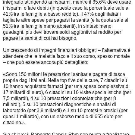
integrarlo attingendo ai risparmi, mentre il 35,6% deve usare
i risparmi o fare debiti (in questo caso la percentuale sale al
41% tra le famiglie a basso reddito). Il 47% degli italiani
taglia le altre spese per pagarsi la sanità (e la quota sale al
51% tra le famiglie meno abbienti). In sintesi: meno
guadagni, più devi trovare soldi aggiuntivi al reddito per
pagare la sanità di cui hai bisogno.
Un crescendo di impegni finanziari obbligati – l’alternativa è
attendere che la malattia faccia il suo corso, spesso mortale
– che può essere ancora più dettagliato:
«Sono 150 milioni le prestazioni sanitarie pagate di tasca
propria dagli italiani. Nella top five delle cure, 7 cittadini su
10 hanno acquistato farmaci (per una spesa complessiva di
17 miliardi di euro), 6 cittadini su 10 visite specialistiche (per
7,5 miliardi), 4 su 10 prestazioni odontoiatriche (per 8
miliardi), 5 su 10 prestazioni diagnostiche e analisi di
laboratorio (per 3,8 miliardi) e 1 su 10 protesi e presidi (per
quasi 1 miliardo), con un esborso medio di 655 euro per
cittadino».
Sia chiaro: il Rapporto Censis-Rbm non punta a “realizzare