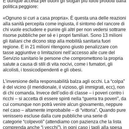
E dunque accetta per buoni gli slogan più idioti prodotti dalla
politica peggiore:
«Ognuno si curi a casa propria». È questa una delle reazioni
alla sanità percepita come ingiusta, il sintomo del rancore di
chi vuole escludere e punire gli altri per non vedersi sottrarre
risorse pubbliche per sé e i propri familiari. Sono 13 milioni
gli italiani che dicono stop alla mobilità sanitaria fuori
regione. E in 21 milioni ritengono giusto penalizzare con
tasse aggiuntive o limitazioni nell’accesso alle cure del
Servizio sanitario le persone che compromettono la propria
salute a causa di stili di vita nocivi, come i fumatori, gli
alcolisti, i tossicodipendenti e gli obesi.
L’inversione della responsabilità balza agli occhi. La “colpa”
è del vicino (il meridionale, il vizioso, gli immigrati, ecc), non
di chi comanda. Invece dell’odio di classe – i poveri contro i
ricchi – si accetta di essere spinti nella “guerra tra poveri”, da
cui comunque non potrà venire alcun giovamento, neppure
nel caso – altamente improbabile – di “vittoria”. Quando pure
venissero escluse dalla cure pubbliche una serie di
categorie “colpevoli” (attendiamo con pazienza che la lista
comprenda anche “i vecchi”), in ogni caso i tagli alla spesa