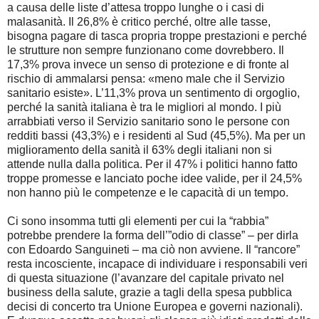
a causa delle liste d’attesa troppo lunghe o i casi di
malasanità. Il 26,8% è critico perché, oltre alle tasse,
bisogna pagare di tasca propria troppe prestazioni e perché
le strutture non sempre funzionano come dovrebbero. Il
17,3% prova invece un senso di protezione e di fronte al
rischio di ammalarsi pensa: «meno male che il Servizio
sanitario esiste». L’11,3% prova un sentimento di orgoglio,
perché la sanità italiana è tra le migliori al mondo. I più
arrabbiati verso il Servizio sanitario sono le persone con
redditi bassi (43,3%) e i residenti al Sud (45,5%). Ma per un
miglioramento della sanità il 63% degli italiani non si
attende nulla dalla politica. Per il 47% i politici hanno fatto
troppe promesse e lanciato poche idee valide, per il 24,5%
non hanno più le competenze e le capacità di un tempo.
Ci sono insomma tutti gli elementi per cui la “rabbia”
potrebbe prendere la forma dell’”odio di classe” – per dirla
con Edoardo Sanguineti – ma ciò non avviene. Il “rancore”
resta incosciente, incapace di individuare i responsabili veri
di questa situazione (l’avanzare del capitale privato nel
business della salute, grazie a tagli della spesa pubblica
decisi di concerto tra Unione Europea e governi nazionali).