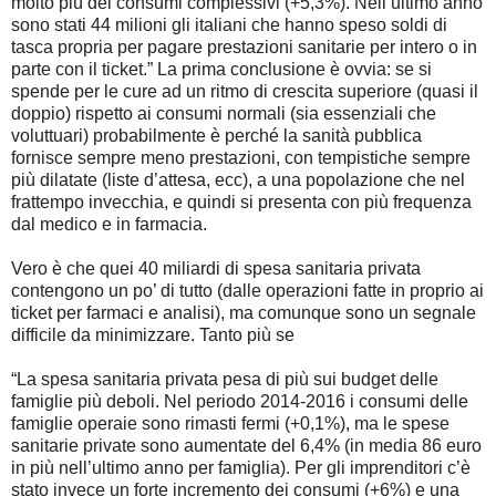
molto più dei consumi complessivi (+5,3%). Nell’ultimo anno
sono stati 44 milioni gli italiani che hanno speso soldi di
tasca propria per pagare prestazioni sanitarie per intero o in
parte con il ticket.” La prima conclusione è ovvia: se si
spende per le cure ad un ritmo di crescita superiore (quasi il
doppio) rispetto ai consumi normali (sia essenziali che
voluttuari) probabilmente è perché la sanità pubblica
fornisce sempre meno prestazioni, con tempistiche sempre
più dilatate (liste d’attesa, ecc), a una popolazione che nel
frattempo invecchia, e quindi si presenta con più frequenza
dal medico e in farmacia.
Vero è che quei 40 miliardi di spesa sanitaria privata
contengono un po’ di tutto (dalle operazioni fatte in proprio ai
ticket per farmaci e analisi), ma comunque sono un segnale
difficile da minimizzare. Tanto più se
“La spesa sanitaria privata pesa di più sui budget delle
famiglie più deboli. Nel periodo 2014-2016 i consumi delle
famiglie operaie sono rimasti fermi (+0,1%), ma le spese
sanitarie private sono aumentate del 6,4% (in media 86 euro
in più nell’ultimo anno per famiglia). Per gli imprenditori c’è
stato invece un forte incremento dei consumi (+6%) e una