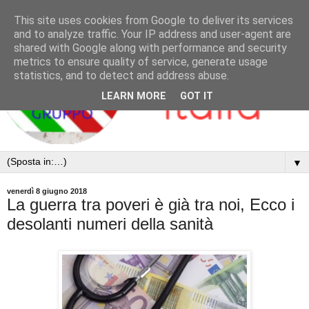
This site uses cookies from Google to deliver its services
and to analyze traffic. Your IP address and user-agent are
shared with Google along with performance and security
metrics to ensure quality of service, generate usage
statistics, and to detect and address abuse.
LEARN MORE
GOT IT
▼
venerdì 8 giugno 2018
La guerra tra poveri è già tra noi, Ecco i
desolanti numeri della sanità