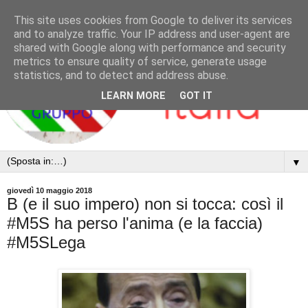
This site uses cookies from Google to deliver its services
and to analyze traffic. Your IP address and user-agent are
shared with Google along with performance and security
metrics to ensure quality of service, generate usage
statistics, and to detect and address abuse.
LEARN MORE
GOT IT
▼
giovedì 10 maggio 2018
B (e il suo impero) non si tocca: così il
#M5S ha perso l'anima (e la faccia)
#M5SLega