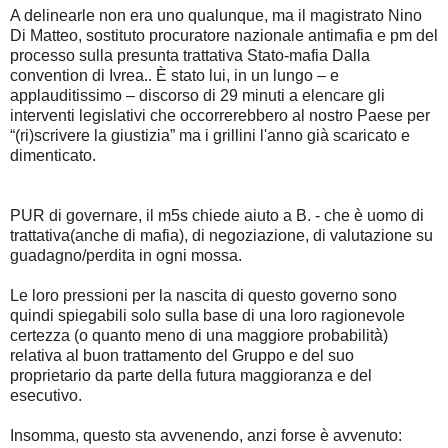
A delinearle non era uno qualunque, ma il magistrato Nino
Di Matteo, sostituto procuratore nazionale antimafia e pm del
processo sulla presunta trattativa Stato-mafia Dalla
convention di Ivrea.. È stato lui, in un lungo – e
applauditissimo – discorso di 29 minuti a elencare gli
interventi legislativi che occorrerebbero al nostro Paese per
“(ri)scrivere la giustizia” ma i grillini l'anno già scaricato e
dimenticato.
PUR di governare, il m5s chiede aiuto a B. - che è uomo di
trattativa(anche di mafia), di negoziazione, di valutazione su
guadagno/perdita in ogni mossa.
Le loro pressioni per la nascita di questo governo sono
quindi spiegabili solo sulla base di una loro ragionevole
certezza (o quanto meno di una maggiore probabilità)
relativa al buon trattamento del Gruppo e del suo
proprietario da parte della futura maggioranza e del
esecutivo.
Insomma, questo sta avvenendo, anzi forse è avvenuto: