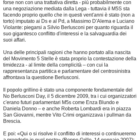
forse non con una trattativa diretta - più probabilmente con
una negoziazione mediata dalla Lega - tuttavia il M5S sta
facendo proprio quello che in questi vent'anni è stato (non a
torto) imputato ai Ds e al Pd, a Massimo D'Alema e Luciano
Violante: piegarsi a Silvio Berlusconi per quanto riguarda il
suo gigantesco conflitto d'interessi e la salvaguardia dei
suoi affari.
Una delle principali ragioni che hanno portato alla nascita
del Movimento 5 Stelle è stata proprio la contestazione della
timidezza - al limite della complicità – con cui la
rappresentanza partitica e parlamentare del centrosinistra
affrontava la questione Berlusconi.
Il popolo grillino è stato una componente fondamentale del
No Berlusconi Day, il 5 dicembre 2009, tra i cui organizzatori
c'erano futuri parlamentari M5s come Enza Blundo e
Daniela Donno – e anche Roberta Lombardi era in piazza
San Giovanni, mentre Vito Crimi organizzava i pullman da
Brescia.
E poi: «Qui o si risolve il conflitto di interessi o continueremo
a prenderlo in quel posto» (Beppe Grillo, 14 gennaio 2007);