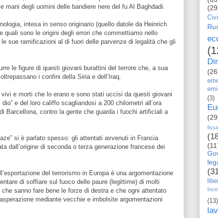
e mani degli uomini delle bandiere nere del fu Al Baghdadi.
(29
Civi
ologia, intesa in senso originario (quello datole da Heinrich
Rus
 quali sono le origini degli errori che commettiamo nello
ec
le sue ramificazioni al di fuori delle parvenze di legalità che gli
(1
Dir
re le figure di questi giovani burattini del terrore che, a sua
(26
oltrepassano i confini della Siria e dell’Iraq.
eme
emi
ivi e morti che lo erano e sono stati uccisi da questi giovani
(3)
dio” e del loro califfo scagliandosi a 200 chilometri all’ora
Eu
i Barcellona, contro la gente che guarda i fuochi artificiali a
(29
fiss
(1
aze” si è parlato spesso: gli attentati avvenuti in Francia
(11
ta dall’origine di seconda o terza generazione francese dei
Go
le
(3
all’esportazione del terrorismo in Europa è una argomentazione
libe
tentare di soffiare sul fuoco delle paure (legittime) di molti
Ince
io che sanno fare bene le forze di destra e che ogni attentato
esasperazione mediante vecchie e imbolsite argomentazioni
(13)
la