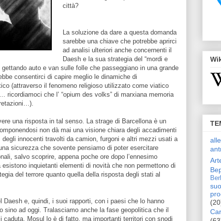
città?
La soluzione da dare a questa domanda
sarebbe una chiave che potrebbe aprirci
ad analisi ulteriori anche concernenti il
Daesh e la sua strategia del “mordi e
Wi
tti gettando auto e van sulle folle che passeggiano in una grande
ebbe consentirci di capire meglio le dinamiche di
ico (attraverso il fenomeno religioso utilizzato come viatico
a… ricordiamoci che l’ “opium des volks” di marxiana memoria
retazioni…).
ere una risposta in tal senso. La strage di Barcellona è un
TE
 componendosi non dà mai una visione chiara degli accadimenti
ti degli innocenti travolti da camion, furgoni e altri mezzi usati a
all
i una sicurezza che sovente pensiamo di poter esercitare
ant
onali, salvo scoprire, appena poche ore dopo l’ennesimo
Art
 esistono inquietanti elementi di novità che non permettono di
Bep
egia del terrore quanto quella della risposta degli stati al
Ber
suo
pro
 Daesh e, quindi, i suoi rapporti, con i paesi che lo hanno
(20
o sino ad oggi. Tralasciamo anche la fase geopolitica che il
Car
 caduta, Mosul lo è di fatto, ma importanti territori con snodi
(63