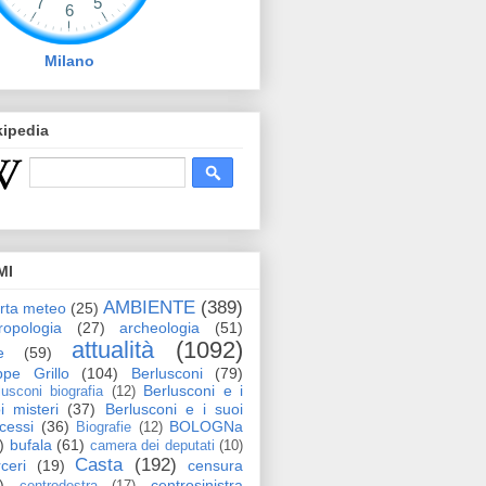
Milano
kipedia
MI
AMBIENTE
(389)
erta meteo
(25)
ropologia
(27)
archeologia
(51)
attualità
(1092)
e
(59)
pe Grillo
(104)
Berlusconi
(79)
Berlusconi e i
lusconi biografia
(12)
i misteri
(37)
Berlusconi e i suoi
cessi
(36)
BOLOGNa
Biografie
(12)
)
bufala
(61)
camera dei deputati
(10)
Casta
(192)
ceri
(19)
censura
)
centrosinistra
centrodestra
(17)