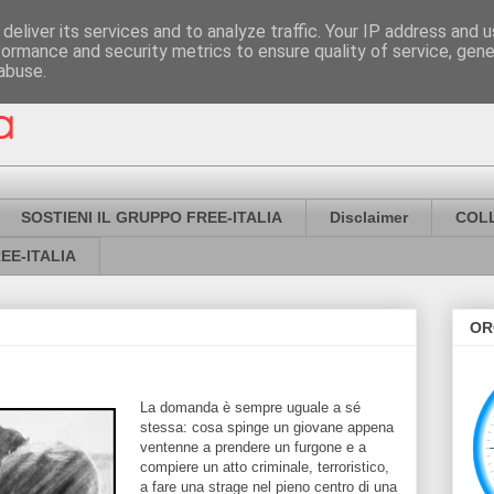
deliver its services and to analyze traffic. Your IP address and 
formance and security metrics to ensure quality of service, gen
abuse.
SOSTIENI IL GRUPPO FREE-ITALIA
Disclaimer
COL
EE-ITALIA
OR
La domanda è sempre uguale a sé
stessa: cosa spinge un giovane appena
ventenne a prendere un furgone e a
compiere un atto criminale, terroristico,
a fare una strage nel pieno centro di una