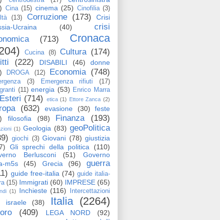
)
cinema
(25)
Cina
(15)
Cinofilia
(3)
Corruzione
(173)
Crisi
ltà
(13)
crisi
sia-Ucraina
(40)
Cronaca
onomica
(713)
204)
Cultura
(174)
Cucina
(8)
itti
(222)
DISABILI
(46)
donne
Economia
(748)
)
DROGA
(12)
rgenza
(3)
Emergenza rifiuti
(17)
energia
(53)
granti
(11)
Enrico Marra
Esteri
(714)
etica
(1)
Ettore Zanca
(2)
ropa
(632)
evasione
(30)
feste
Finanza
(193)
)
filosofia
(98)
geoPolitica
Geologia
(83)
azioni
(1)
89)
Giovani
(78)
giustizia
giochi
(3)
7)
Gli sprechi della politica
(110)
verno Berlusconi
(51)
Governo
guerra
ga-m5s
(45)
Grecia
(96)
11)
guide free-italia
(74)
guide italia-
Immigrati
(60)
IMPRESE
(65)
ra
(15)
Inchieste
(116)
Intercettazioni
ndi
(1)
Italia
(2264)
israele
(38)
voro
(409)
LEGA NORD
(92)