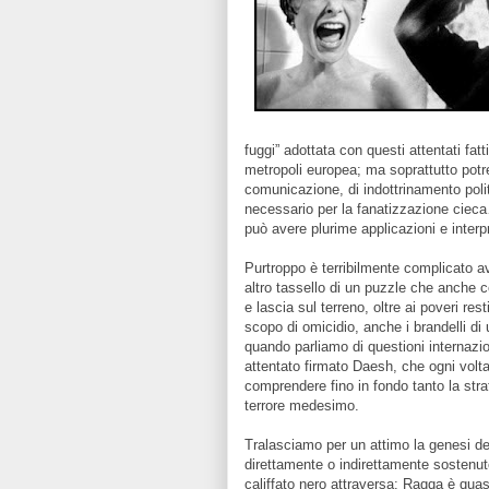
fuggi” adottata con questi attentati fa
metropoli europea; ma soprattutto potr
comunicazione, di indottrinamento polit
necessario per la fanatizzazione ciec
può avere plurime applicazioni e interp
Purtroppo è terribilmente complicato av
altro tassello di un puzzle che anche
e lascia sul terreno, oltre ai poveri res
scopo di omicidio, anche i brandelli d
quando parliamo di questioni internazi
attentato firmato Daesh, che ogni volta
comprendere fino in fondo tanto la strat
terrore medesimo.
Tralasciamo per un attimo la genesi del
direttamente o indirettamente sostenut
califfato nero attraversa: Raqqa è quasi