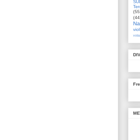
SU
Terr
(55
(44
Na
vio
vota
DI
Fr
ME