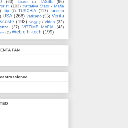
D
(63)
TASSE
(86)
Taranto
(1)
oristi
(103)
trattativa Stato - Mafia
)
TURCHIA
(117)
turismo
ttip
(7)
USA
(266)
Verità
)
vaticano
(55)
scoste
(192)
Video
(32)
viaggi
(1)
lenza
(27)
VITTIME MAFIA
(43)
Web e hi-tech
(199)
zioni
(1)
VENTA FAN
eeastroscience
TEO