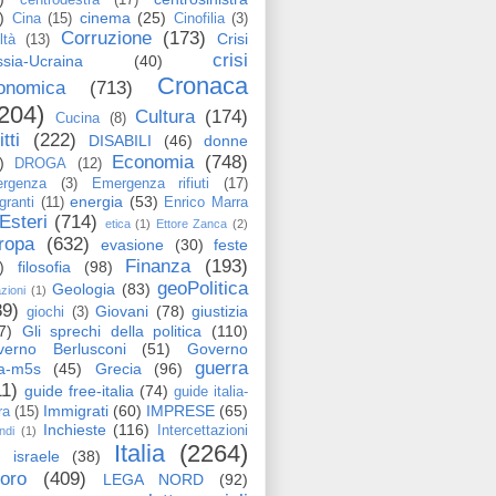
)
cinema
(25)
Cina
(15)
Cinofilia
(3)
Corruzione
(173)
Crisi
ltà
(13)
crisi
sia-Ucraina
(40)
Cronaca
onomica
(713)
204)
Cultura
(174)
Cucina
(8)
itti
(222)
DISABILI
(46)
donne
Economia
(748)
)
DROGA
(12)
rgenza
(3)
Emergenza rifiuti
(17)
energia
(53)
granti
(11)
Enrico Marra
Esteri
(714)
etica
(1)
Ettore Zanca
(2)
ropa
(632)
evasione
(30)
feste
Finanza
(193)
)
filosofia
(98)
geoPolitica
Geologia
(83)
azioni
(1)
89)
Giovani
(78)
giustizia
giochi
(3)
7)
Gli sprechi della politica
(110)
verno Berlusconi
(51)
Governo
guerra
ga-m5s
(45)
Grecia
(96)
11)
guide free-italia
(74)
guide italia-
Immigrati
(60)
IMPRESE
(65)
ra
(15)
Inchieste
(116)
Intercettazioni
ndi
(1)
Italia
(2264)
israele
(38)
voro
(409)
LEGA NORD
(92)