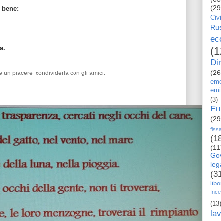
(29
 bene:
Civi
Rus
ec
a.
(1
Dir
(26
 un piacere condividerla con gli amici.
eme
emi
(3)
Eu
(29
fiss
(1
(11
Go
le
(3
libe
Ince
(13)
la