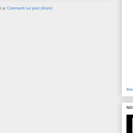
ti a:
Commenti sul post (Atom)
Met
NO