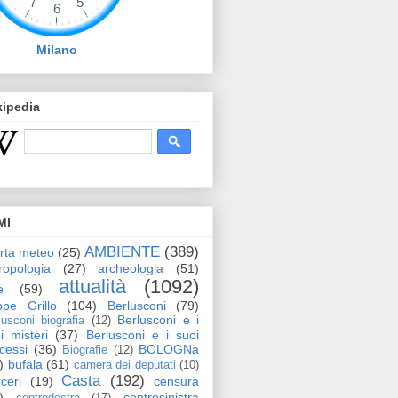
Milano
kipedia
MI
AMBIENTE
(389)
erta meteo
(25)
ropologia
(27)
archeologia
(51)
attualità
(1092)
e
(59)
pe Grillo
(104)
Berlusconi
(79)
Berlusconi e i
lusconi biografia
(12)
i misteri
(37)
Berlusconi e i suoi
cessi
(36)
BOLOGNa
Biografie
(12)
)
bufala
(61)
camera dei deputati
(10)
Casta
(192)
ceri
(19)
censura
)
centrosinistra
centrodestra
(17)