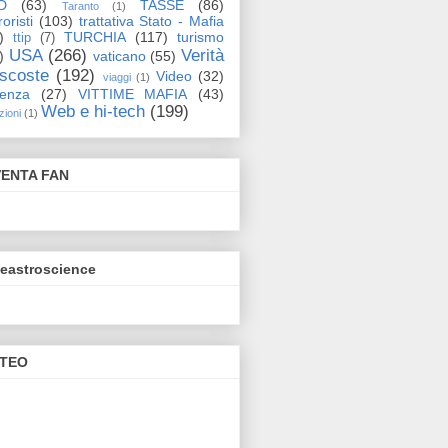
D
(63)
TASSE
(86)
Taranto
(1)
oristi
(103)
trattativa Stato - Mafia
)
TURCHIA
(117)
turismo
ttip
(7)
USA
(266)
Verità
)
vaticano
(55)
scoste
(192)
Video
(32)
viaggi
(1)
lenza
(27)
VITTIME MAFIA
(43)
Web e hi-tech
(199)
zioni
(1)
VENTA FAN
eeastroscience
TEO