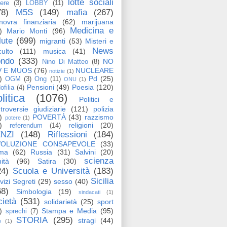
lotte sociali
tere
(3)
LOBBY
(11)
78)
M5S
(149)
mafia
(267)
ovra finanziaria
(62)
marijuana
Medicina e
)
Mario Monti
(96)
lute
(699)
migranti
(53)
Misteri e
News
ulto
(111)
musica
(41)
ndo
(333)
NO
Nino Di Matteo
(8)
V E MUOS
(76)
NUCLEARE
notizie
(1)
)
Pd
(25)
OGM
(3)
Ong
(11)
ONU
(1)
Pensioni
(49)
Poesia
(120)
ofilia
(4)
litica
(1076)
Politici e
troversie giudiziarie
(121)
polizia
)
POVERTÀ
(43)
razzismo
potere
(1)
)
religioni
(20)
referendum
(14)
NZI
(148)
Riflessioni
(184)
VOLUZIONE CONSAPEVOLE
(33)
ma
(62)
Russia
(31)
Salvini
(20)
scienza
ità
(96)
Satira
(30)
24)
Scuola e Università
(183)
Sicilia
vizi Segreti
(29)
sesso
(40)
68)
Simbologia
(19)
sindacati
(1)
cietà
(531)
solidarietà
(25)
sport
)
Stampa e Media
(95)
sprechi
(7)
STORIA
(295)
stragi
(44)
o
(1)