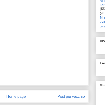
SU
Terr
(55
(44
Na
vio
vota
DI
Fr
ME
Home page
Post più vecchio