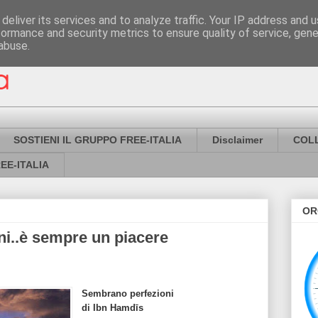
deliver its services and to analyze traffic. Your IP address and 
formance and security metrics to ensure quality of service, gen
abuse.
SOSTIENI IL GRUPPO FREE-ITALIA
Disclaimer
COL
EE-ITALIA
OR
ni..è sempre un piacere
Sembrano perfezioni
di Ibn Hamdīs