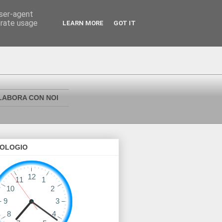
user-agent
erate usage
LEARN MORE
GOT IT
LABORA CON NOI
OLOGIO