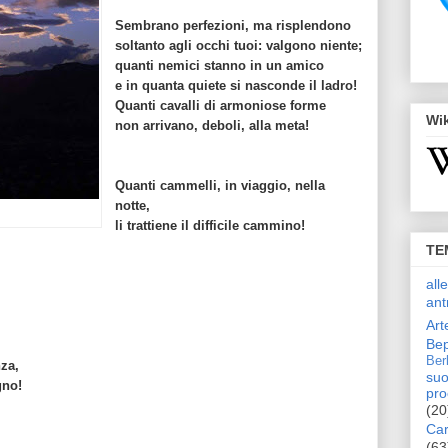
Sembrano perfezioni, ma risplendono
soltanto agli occhi tuoi: valgono niente;
quanti nemici stanno in un amico
e in quanta quiete si nasconde il ladro!
Quanti cavalli di armoniose forme
Wi
non arrivano, deboli, alla meta!
Quanti cammelli, in viaggio, nella
notte,
li trattiene il difficile cammino!
TE
all
ant
Art
Bep
Ber
nza,
suo
gno!
pro
(20
Car
(63