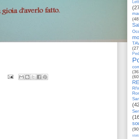
Let
(2
man
(48
Sa
Occ
mo
TA
(27
Ped
Po
con
(36
(60
RE
RI
Ro
San
(4
Ser
(1
so
(90
stat