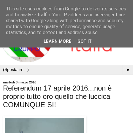
This site uses cookies from Google to deliver its services
and to analyze traffic. Your IP address and user-agent are
shared with Google along with performance and security
metrics to ensure quality of service, generate usage
statistics, and to detect and address abuse.
LEARN MORE
GOT IT
▼
martedì 8 marzo 2016
Referendum 17 aprile 2016...non è
proprio tutto oro quello che luccica
COMUNQUE SI!