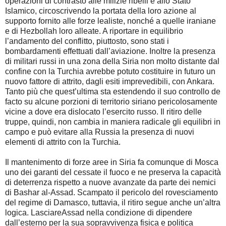
operazioni di contrasto alle milizie ribelli e allo Stato
Islamico, circoscrivendo la portata della loro azione al
supporto fornito alle forze lealiste, nonché a quelle iraniane
e di Hezbollah loro alleate. A riportare in equilibrio
l’andamento del conflitto, piuttosto, sono stati i
bombardamenti effettuati dall’aviazione. Inoltre la presenza
di militari russi in una zona della Siria non molto distante dal
confine con la Turchia avrebbe potuto costituire in futuro un
nuovo fattore di attrito, dagli esiti imprevedibili, con Ankara.
Tanto più che quest’ultima sta estendendo il suo controllo de
facto su alcune porzioni di territorio siriano pericolosamente
vicine a dove era dislocato l’esercito russo. Il ritiro delle
truppe, quindi, non cambia in maniera radicale gli equilibri in
campo e può evitare alla Russia la presenza di nuovi
elementi di attrito con la Turchia.
Il mantenimento di forze aree in Siria fa comunque di Mosca
uno dei garanti del cessate il fuoco e ne preserva la capacità
di deterrenza rispetto a nuove avanzate da parte dei nemici
di Bashar al-Assad. Scampato il pericolo del rovesciamento
del regime di Damasco, tuttavia, il ritiro segue anche un’altra
logica. LasciareAssad nella condizione di dipendere
dall’esterno per la sua sopravvivenza fisica e politica