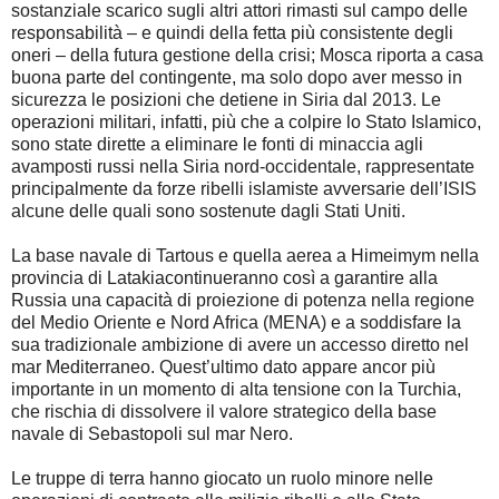
sostanziale scarico sugli altri attori rimasti sul campo delle
responsabilità – e quindi della fetta più consistente degli
oneri – della futura gestione della crisi; Mosca riporta a casa
buona parte del contingente, ma solo dopo aver messo in
sicurezza le posizioni che detiene in Siria dal 2013. Le
operazioni militari, infatti, più che a colpire lo Stato Islamico,
sono state dirette a eliminare le fonti di minaccia agli
avamposti russi nella Siria nord-occidentale, rappresentate
principalmente da forze ribelli islamiste avversarie dell’ISIS
alcune delle quali sono sostenute dagli Stati Uniti.
La base navale di Tartous e quella aerea a Himeimym nella
provincia di Latakiacontinueranno così a garantire alla
Russia una capacità di proiezione di potenza nella regione
del Medio Oriente e Nord Africa (MENA) e a soddisfare la
sua tradizionale ambizione di avere un accesso diretto nel
mar Mediterraneo. Quest’ultimo dato appare ancor più
importante in un momento di alta tensione con la Turchia,
che rischia di dissolvere il valore strategico della base
navale di Sebastopoli sul mar Nero.
Le truppe di terra hanno giocato un ruolo minore nelle