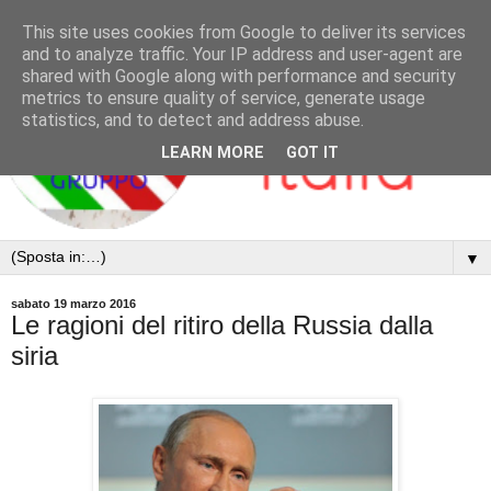
This site uses cookies from Google to deliver its services
and to analyze traffic. Your IP address and user-agent are
shared with Google along with performance and security
metrics to ensure quality of service, generate usage
statistics, and to detect and address abuse.
LEARN MORE
GOT IT
▼
sabato 19 marzo 2016
Le ragioni del ritiro della Russia dalla
siria