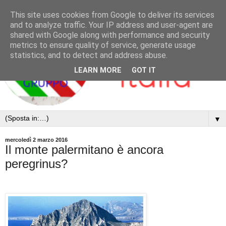
This site uses cookies from Google to deliver its services
and to analyze traffic. Your IP address and user-agent are
shared with Google along with performance and security
metrics to ensure quality of service, generate usage
statistics, and to detect and address abuse.
LEARN MORE
GOT IT
▼
mercoledì 2 marzo 2016
Il monte palermitano è ancora
peregrinus?