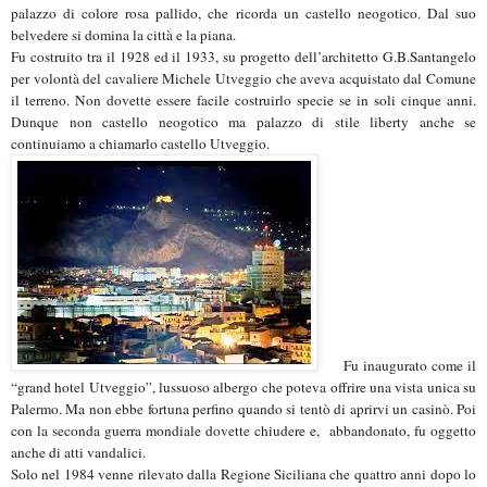
palazzo di colore rosa pallido, che ricorda un castello neogotico. Dal suo
belvedere si domina la città e la piana.
Fu costruito tra il 1928 ed il 1933, su progetto dell’architetto G.B.Santangelo
per volontà del cavaliere Michele Utveggio che aveva acquistato dal Comune
il terreno. Non dovette essere facile costruirlo specie se in soli cinque anni.
Dunque non castello neogotico ma palazzo di stile liberty anche se
continuiamo a chiamarlo castello Utveggio.
Fu inaugurato come il
“grand hotel Utveggio”, lussuoso albergo che poteva offrire una vista unica su
Palermo. Ma non ebbe fortuna perfino quando si tentò di aprirvi un casinò. Poi
con la seconda guerra mondiale dovette chiudere e, abbandonato, fu oggetto
anche di atti vandalici.
Solo nel 1984 venne rilevato dalla Regione Siciliana che quattro anni dopo lo