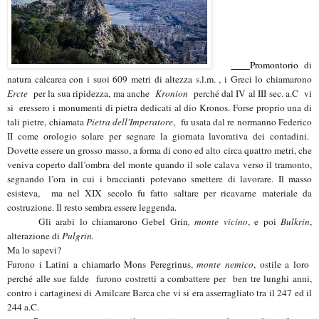
Promontorio
di
natura calcarea
con i suoi 609 metri di altezza s.l.m. , i Greci lo chiamarono
Ercte
per la sua ripidezza, ma anche
Kronion
perché dal IV al III sec. a.C vi
si eressero i monumenti di pietra dedicati al dio Kronos. Forse proprio una di
tali pietre, chiamata
Pietra dell'Imperatore
, fu usata dal re normanno Federico
II come orologio solare per segnare la giornata lavorativa dei contadini.
Dovette essere un grosso masso, a forma di cono ed alto circa quattro metri, che
veniva coperto dall’ombra del monte quando il sole calava verso il tramonto,
segnando l’ora in cui i braccianti potevano smettere di lavorare. Il masso
esisteva, ma nel XIX secolo fu fatto saltare per ricavarne materiale da
costruzione. Il resto sembra essere leggenda.
Gli arabi lo chiamarono
Gebel Grin
,
monte vicino
, e poi
Bulkrin
,
alterazione di
Pulgrin.
Ma lo sapevi?
Furono i Latini a
chiamarlo Mons Peregrinus
,
monte nemico
, ostile a loro
perché alle sue falde furono costretti a combattere per ben tre lunghi anni,
contro i cartaginesi di Amilcare Barca che vi si era asserragliato tra il 247 ed il
244 a.C.