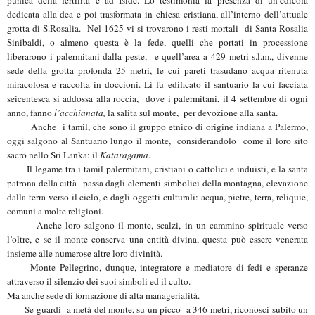
dedicata alla dea e poi trasformata in chiesa cristiana, all’interno dell’attuale
grotta di S.Rosalia.
Nel 1625 vi si trovarono i resti mortali di Santa Rosalia
Sinibaldi
, o almeno questa è la fede, quelli che portati in processione
liberarono i palermitani dalla peste, e quell’area
a 429 metri s.l.m.,
divenne
sede della grotta profonda 25 metri, le cui pareti trasudano acqua ritenuta
miracolosa e raccolta in doccioni. Lì fu edificato il santuario la cui facciata
seicentesca si addossa alla roccia, dove i palermitani,
il 4 settembre di ogni
anno, fanno
l’acchianata,
la salita
sul monte
,
per devozione alla santa.
Anche i tamil, che sono il gruppo etnico di origine indiana a Palermo,
oggi salgono al Santuario lungo il monte, considerandolo come il loro sito
sacro nello Sri Lanka: il
Kataragama
.
Il legame tra i tamil palermitani, cristiani o cattolici e induisti, e la santa
patrona della città passa dagli elementi simbolici della montagna, elevazione
dalla terra verso il cielo, e dagli oggetti culturali: acqua, pietre, terra, reliquie,
comuni a molte religioni.
Anche loro salgono il monte, scalzi, in un cammino spirituale verso
l’oltre, e se il monte conserva una entità divina, questa può essere venerata
insieme alle numerose altre loro divinità.
Monte Pellegrino, dunque, integratore e mediatore di fedi e speranze
attraverso il silenzio dei suoi simboli ed il culto.
Ma anche sede di formazione
di alta managerialità.
Se guardi a metà del monte, su un picco
a 346 metri, riconosci subito un