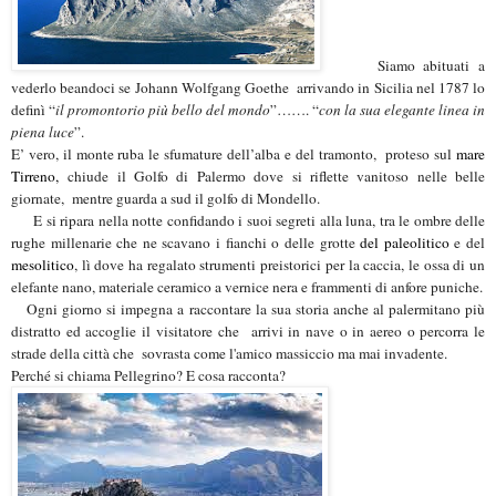
Siamo abituati a
vederlo beandoci se Johann Wolfgang Goethe arrivando in Sicilia nel 1787 lo
definì “
il promontorio più bello del mondo
”……. “
con la sua elegante linea in
piena luce
”.
E’ vero, il monte ruba le sfumature dell’alba e del tramonto,
proteso sul
mare
Tirreno,
chiude il Golfo di Palermo dove si riflette vanitoso nelle belle
giornate, mentre guarda a sud il golfo di Mondello.
E si ripara nella notte confidando i suoi segreti alla luna, tra le ombre delle
rughe millenarie che ne scavano i fianchi o delle grotte
del paleolitico
e del
mesolitico
,
lì dove ha regalato
strumenti preistorici per la caccia, le ossa di un
elefante nano, materiale ceramico a vernice nera e frammenti di anfore puniche.
Ogni giorno si impegna a raccontare la sua storia anche al palermitano più
distratto ed accoglie il visitatore
che arrivi in nave o in aereo o percorra le
strade della città che
s
ovrasta come l'amico massiccio ma mai invadente.
Perché si chiama Pellegrino? E cosa racconta?