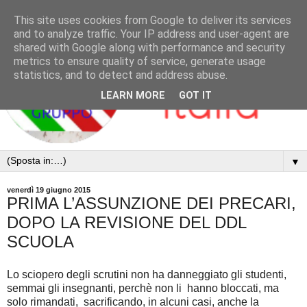
This site uses cookies from Google to deliver its services
and to analyze traffic. Your IP address and user-agent are
shared with Google along with performance and security
metrics to ensure quality of service, generate usage
statistics, and to detect and address abuse.
LEARN MORE
GOT IT
▼
venerdì 19 giugno 2015
PRIMA L’ASSUNZIONE DEI PRECARI,
DOPO LA REVISIONE DEL DDL
SCUOLA
Lo sciopero degli scrutini non ha danneggiato gli studenti,
semmai gli insegnanti, perchè non li hanno bloccati, ma
solo rimandati, sacrificando, in alcuni casi, anche la