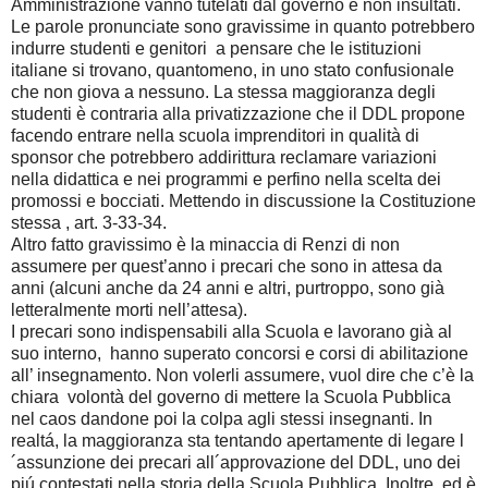
Amministrazione vanno tutelati dal governo e non insultati.
Le parole pronunciate sono gravissime in quanto potrebbero
indurre studenti e genitori a pensare che le istituzioni
italiane si trovano, quantomeno, in uno stato confusionale
che non giova a nessuno. La stessa maggioranza degli
studenti è contraria alla privatizzazione che il DDL propone
facendo entrare nella scuola imprenditori in qualità di
sponsor che potrebbero addirittura reclamare variazioni
nella didattica e nei programmi e perfino nella scelta dei
promossi e bocciati. Mettendo in discussione la Costituzione
stessa , art. 3-33-34.
Altro fatto gravissimo è la minaccia di Renzi di non
assumere per quest’anno i precari che sono in attesa da
anni (alcuni anche da 24 anni e altri, purtroppo, sono già
letteralmente morti nell’attesa).
I precari sono indispensabili alla Scuola e lavorano già al
suo interno, hanno superato concorsi e corsi di abilitazione
all’ insegnamento. Non volerli assumere, vuol dire che c’è la
chiara volontà del governo di mettere la Scuola Pubblica
nel caos dandone poi la colpa agli stessi insegnanti. In
realtá, la maggioranza sta tentando apertamente di legare l
´assunzione dei precari all´approvazione del DDL, uno dei
piú contestati nella storia della Scuola Pubblica. Inoltre, ed è