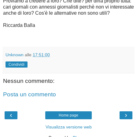
Proviamo a credere a loro? Che dite? per dirla proprio tutta:
cari giornali con annessi giornalisti perchè non vi interessate
anche di loro? Cos'è le alternative non sono utili?
Riccarda Balla
Unknown
alle
17:51:00
Condividi
Nessun commento:
Posta un commento
‹
›
Home page
Visualizza versione web