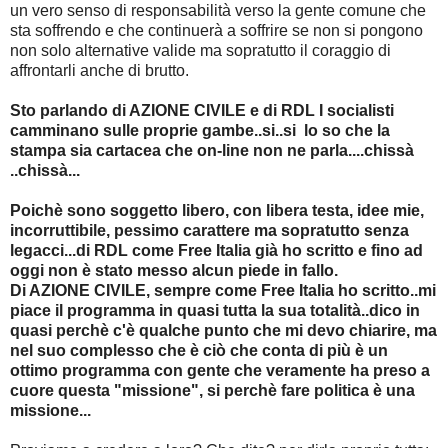
un vero senso di responsabilità verso la gente comune che
sta soffrendo e che continuerà a soffrire se non si pongono
non solo alternative valide ma sopratutto il coraggio di
affrontarli anche di brutto.
Sto parlando di AZIONE CIVILE e di
RDL I socialisti
camminano sulle proprie gambe.
.si..si lo so che la
stampa sia cartacea che on-line non ne parla....chissà
..chissà...
Poichè sono soggetto libero, con libera testa, idee mie,
incorruttibile, pessimo carattere ma sopratutto senza
legacci...di RDL come Free Italia già ho scritto e fino ad
oggi non è stato messo alcun piede in fallo.
Di AZIONE CIVILE, sempre come Free Italia ho scritto..mi
piace il programma in quasi tutta la sua totalità..dico in
quasi perchè c'è qualche punto che mi devo chiarire, ma
nel suo complesso che è ciò che conta di più è un
ottimo programma con gente che veramente ha preso a
cuore questa "missione", si perchè fare politica è una
missione...