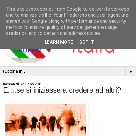
This site uses cookies from Google to deliver its services
and to analyze traffic. Your IP address and user-agent are
shared with Google along with performance and security
metrics to ensure quality of service, generate usage
statistics, and to detect and address abuse.
LEARN MORE
GOT IT
▼
mercoledì 3 giugno 2015
E....se si iniziasse a credere ad altri?